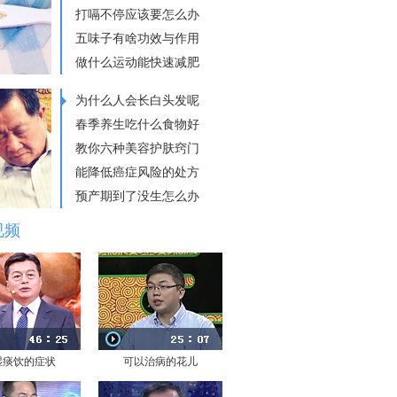
打嗝不停应该要怎么办
五味子有啥功效与作用
做什么运动能快速减肥
为什么人会长白头发呢
春季养生吃什么食物好
教你六种美容护肤窍门
能降低癌症风险的处方
预产期到了没生怎么办
视频
湿痰饮的症状
可以治病的花儿