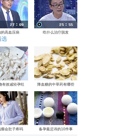
治的高血压病
吃什么治疗脱发
精选
物有效减轻孕吐
降血糖的中草药有哪些
肌瘤会肚子疼吗
备孕最忌讳的10件事