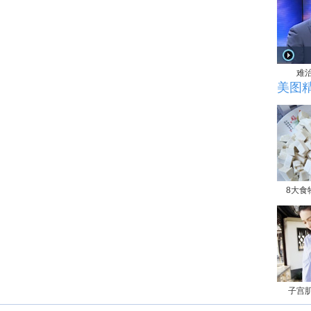
难
美图
8大食
子宫