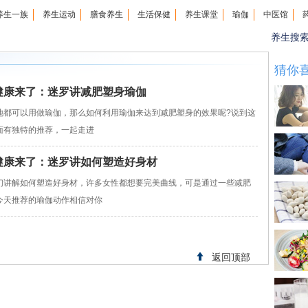
养生一族
养生运动
膳食养生
生活保健
养生课堂
瑜伽
中医馆
养生搜
猜你
21健康来了：迷罗讲减肥塑身瑜伽
地都可以用做瑜伽，那么如何利用瑜伽来达到减肥塑身的效果呢?说到这
面有独特的推荐，一起走进
20健康来了：迷罗讲如何塑造好身材
们讲解如何塑造好身材，许多女性都想要完美曲线，可是通过一些减肥
今天推荐的瑜伽动作相信对你
返回顶部