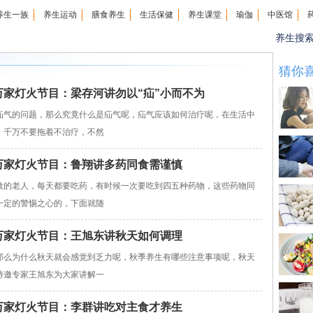
养生一族
养生运动
膳食养生
生活保健
养生课堂
瑜伽
中医馆
养生搜
猜你
21万家灯火节目：梁存河讲勿以“疝”小而不为
气的问题，那么究竟什么是疝气呢，疝气应该如何治疗呢，在生活中
，千万不要拖着不治疗，不然
19万家灯火节目：鲁翔讲多药同食需谨慎
的老人，每天都要吃药，有时候一次要吃到四五种药物，这些药物同
一定的警惕之心的，下面就随
11万家灯火节目：王旭东讲秋天如何调理
么为什么秋天就会感觉到乏力呢，秋季养生有哪些注意事项呢，秋天
特邀专家王旭东为大家讲解一
02万家灯火节目：李群讲吃对主食才养生