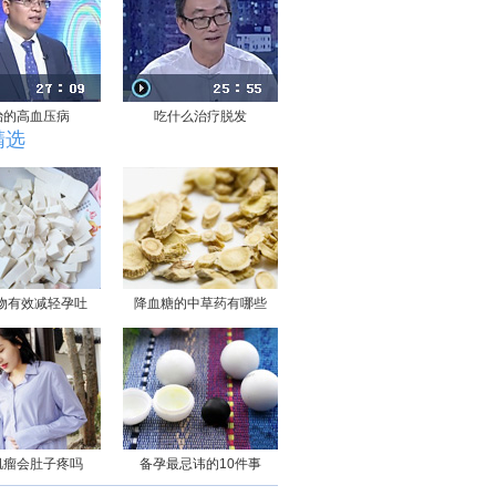
治的高血压病
吃什么治疗脱发
精选
物有效减轻孕吐
降血糖的中草药有哪些
肌瘤会肚子疼吗
备孕最忌讳的10件事