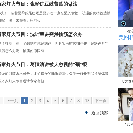
03万家灯火节目：张晔讲豆豉苦瓜的做法
了，趁着夏季的尾巴还是要多吃一点祛湿的食物，祛湿的食物首选就
做呢，接下来跟着万家灯火
难
731万家灯火节目：沈计荣讲突然抽筋怎么办
美图
了抽筋，第一个想到的就是缺钙，但其实有时候抽筋并非是缺钙所导
抽筋怎么办呢，抽筋的原因有
13万家灯火节目：葛恒清讲被人忽视的“颈”报
误的习惯密不可分，比如错误的睡眠姿势，久坐一族长期保持身体僵
的万家灯火节目邀请专家葛恒
8大食
条
上一页
1
2
3
4
5
6
7
8
13
下一页
返回顶部
子宫