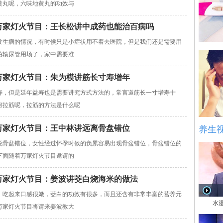
黄丸呢，六味地黄丸的功效与
816万家灯火节目：王长松讲中成药也能治百病吗
生病的情况，有时候只是小症状用不着去医院，但是我们还是需要用
拍输尿管用场了，家中需要准
12万家灯火节目：朱为模讲筋长寸寿增年
，但是延年益寿也是需要讲究方式方法的，常言道筋长一寸增寿十
何拉筋呢，拉筋的方法是什么呢
10万家灯火节目：王中林讲远离骨盘错位
养生
骨盆错位，女性经过怀孕时候的负累容易出现骨盆错位，骨盆错位的
下面随着万家灯火节目邀请的
806万家灯火节目：姜波讲茭白烧海米的做法
吃起来口感很嫩，茭白的功效有很多，而且还含有非常丰富的营养元
水
万家灯火节目将请来姜波教大