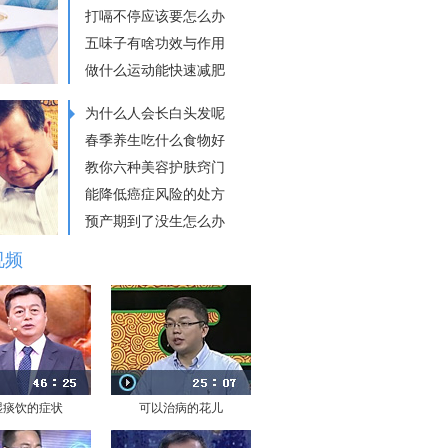
打嗝不停应该要怎么办
五味子有啥功效与作用
做什么运动能快速减肥
为什么人会长白头发呢
春季养生吃什么食物好
教你六种美容护肤窍门
能降低癌症风险的处方
预产期到了没生怎么办
视频
湿痰饮的症状
可以治病的花儿