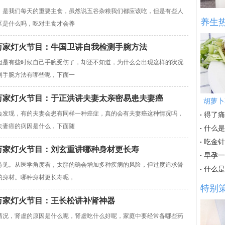
是我们每天的重要主食，虽然说五谷杂粮我们都应该吃，但是有些人
养生
区是什么吗，吃对主食才会养
831万家灯火节目：牛国卫讲自我检测手腕方法
是有些时候自己手腕受伤了，却还不知道，为什么会出现这样的状况
测手腕方法有哪些呢，下面一
827万家灯火节目：于正洪讲夫妻太亲密易患夫妻癌
胡萝卜
发现，有的夫妻会患有同样一种癌症，真的会有夫妻癌这种情况吗，
得了痛
夫妻癌的病因是什么，下面随
什么是
吃金针
820万家灯火节目：刘玄重讲哪种身材更长寿
早孕一
见。从医学角度看，太胖的确会增加多种疾病的风险，但过度追求骨
什么是
的身材。哪种身材更长寿呢，
特别
15万家灯火节目：王长松讲补肾神器
况，肾虚的原因是什么呢，肾虚吃什么好呢，家庭中要经常备哪些药