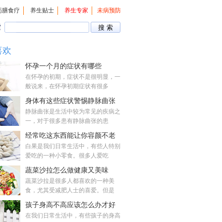
药膳食疗
养生贴士
养生专家
未病预防
索
喜欢
怀孕一个月的症状有哪些
在怀孕的初期，症状不是很明显，一
般说来，在怀孕初期症状有很多
身体有这些症状警惕静脉曲张
静脉曲张是生活中较为常见的疾病之
一，对于很多患有静脉曲张的患
经常吃这东西能让你容颜不老
白果是我们日常生活中，有些人特别
爱吃的一种小零食。很多人爱吃
蔬菜沙拉怎么做健康又美味
蔬菜沙拉是很多人都喜欢的一种美
食，尤其受减肥人士的喜爱。但是
孩子身高不高应该怎么办才好
在我们日常生活中，有些孩子的身高