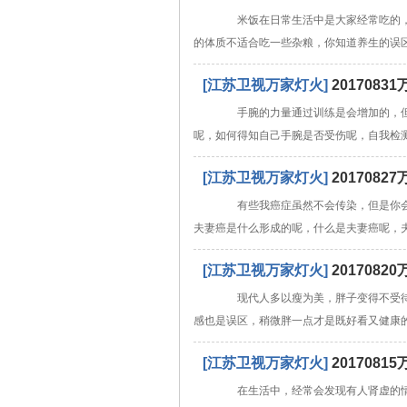
米饭在日常生活中是大家经常吃的，
的体质不适合吃一些杂粮，你知道养生的误
[江苏卫视万家灯火]
20170
手腕的力量通过训练是会增加的，但
呢，如何得知自己手腕是否受伤呢，自我检
[江苏卫视万家灯火]
20170
有些我癌症虽然不会传染，但是你会
夫妻癌是什么形成的呢，什么是夫妻癌呢，
[江苏卫视万家灯火]
20170
现代人多以瘦为美，胖子变得不受待
感也是误区，稍微胖一点才是既好看又健康
[江苏卫视万家灯火]
201708
在生活中，经常会发现有人肾虚的情