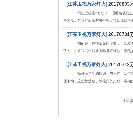
[江苏卫视万家灯火]
201708
现在已经是8月份了，眼看着就要立秋
是苦瓜，苦瓜的做法有哪些呢，苦瓜该如何
[江苏卫视万家灯火]
20170
抽筋是一种很常见的现象，一旦发生
致的，如果我们走路或者睡觉好好地，突然
[江苏卫视万家灯火]
201707
颈椎病产生的原因，与日常生活中错
硬不动，这些都造成了颈椎病的形成。本期
187