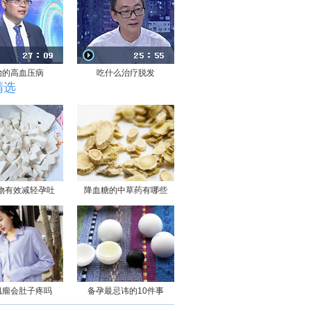
治的高血压病
吃什么治疗脱发
精选
物有效减轻孕吐
降血糖的中草药有哪些
肌瘤会肚子疼吗
备孕最忌讳的10件事