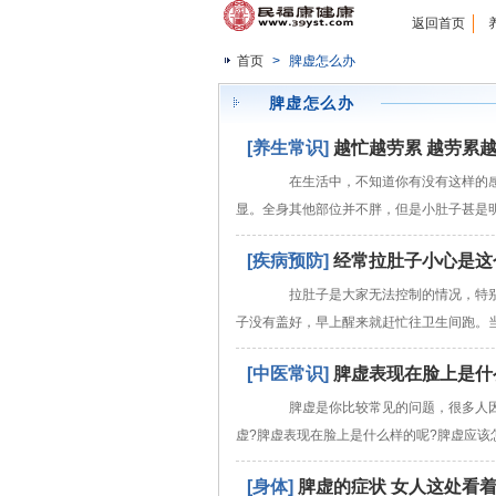
返回首页
首页
>
脾虚怎么办
脾虚怎么办
[养生常识]
越忙越劳累 越劳累越
在生活中，不知道你有没有这样的感
显。全身其他部位并不胖，但是小肚子甚是
[疾病预防]
经常拉肚子小心是这
拉肚子是大家无法控制的情况，特别
子没有盖好，早上醒来就赶忙往卫生间跑。
[中医常识]
脾虚表现在脸上是什
脾虚是你比较常见的问题，很多人因
虚?脾虚表现在脸上是什么样的呢?脾虚应该
[身体]
脾虚的症状 女人这处看