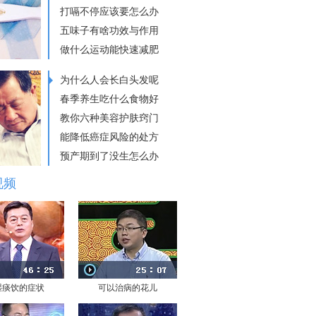
打嗝不停应该要怎么办
五味子有啥功效与作用
做什么运动能快速减肥
为什么人会长白头发呢
春季养生吃什么食物好
教你六种美容护肤窍门
能降低癌症风险的处方
预产期到了没生怎么办
视频
湿痰饮的症状
可以治病的花儿