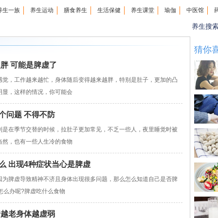
养生一族
养生运动
膳食养生
生活保健
养生课堂
瑜伽
中医馆
养生搜
猜你
胖 可能是脾虚了
觉，工作越来越忙，身体随后变得越来越胖，特别是肚子，更加的凸
明显，这样的情况，你可能会
个问题 不得不防
是在季节交替的时候，拉肚子更加常见，不乏一些人，夜里睡觉时被
当然，也有一些人生冷的食物
么 出现4种症状当心是脾虚
为脾虚导致精神不济且身体出现很多问题，那么怎么知道自己是否脾
怎么办呢?脾虚吃什么食物
着越老身体越虚弱