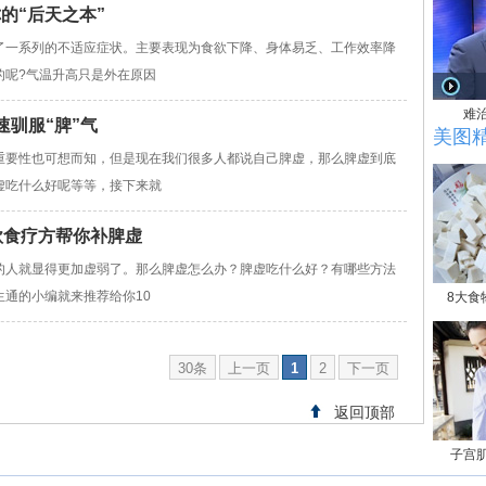
的“后天之本”
了一系列的不适应症状。主要表现为食欲下降、身体易乏、工作效率降
的呢?气温升高只是外在原因
难
速驯服“脾”气
美图
重要性也可想而知，但是现在我们很多人都说自己脾虚，那么脾虚到底
虚吃什么好呢等等，接下来就
款食疗方帮你补脾虚
的人就显得更加虚弱了。那么脾虚怎么办？脾虚吃什么好？有哪些方法
通的小编就来推荐给你10
8大食
30条
上一页
1
2
下一页
返回顶部
子宫