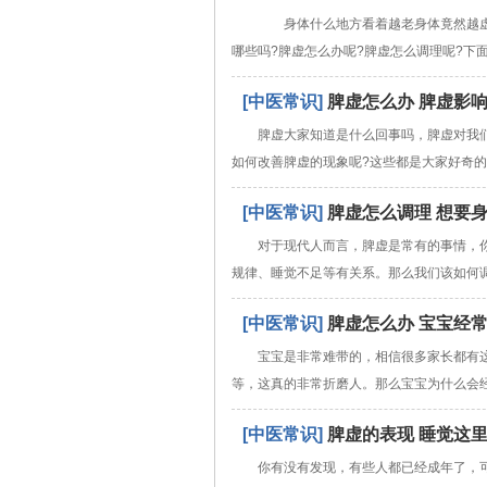
身体什么地方看着越老身体竟然越虚弱
哪些吗?脾虚怎么办呢?脾虚怎么调理呢?下
[中医常识]
脾虚怎么办 脾虚影
脾虚大家知道是什么回事吗，脾虚对我
如何改善脾虚的现象呢?这些都是大家好奇
[中医常识]
脾虚怎么调理 想要
对于现代人而言，脾虚是常有的事情，
规律、睡觉不足等有关系。那么我们该如何
[中医常识]
脾虚怎么办 宝宝经
宝宝是非常难带的，相信很多家长都有
等，这真的非常折磨人。那么宝宝为什么会
[中医常识]
脾虚的表现 睡觉这
你有没有发现，有些人都已经成年了，