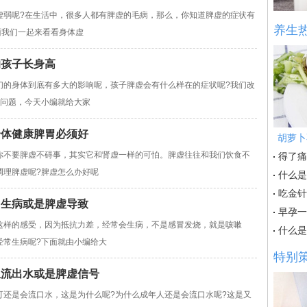
呢?在生活中，很多人都有脾虚的毛病，那么，你知道脾虚的症状有
养生
面我们一起来看看身体虚
响孩子长身高
们的身体到底有多大的影响呢，孩子脾虚会有什么样在的症状呢?我们改
的问题，今天小编就给大家
身体健康脾胃必须好
胡萝卜
你不要脾虚不碍事，其实它和肾虚一样的可怕。脾虚往往和我们饮食不
得了痛
调理脾虚呢?脾虚怎么办好呢
什么是
吃金针
常生病或是脾虚导致
早孕一
这样的感受，因为抵抗力差，经常会生病，不是感冒发烧，就是咳嗽
什么是
经常生病呢?下面就由小编给大
特别
里流出水或是脾虚信号
可还是会流口水，这是为什么呢?为什么成年人还是会流口水呢?这是又