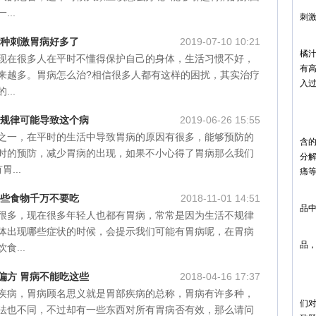
酸
..
刺
如
这种刺激胃病好多了
2019-07-10 10:21
橘
现在很多人在平时不懂得保护自己的身体，生活习惯不好，
有
来越多。胃病怎么治?相信很多人都有这样的困扰，其实治疗
入
..
4
不规律可能导致这个病
2019-06-26 15:55
豆
之一，在平时的生活中导致胃病的原因有很多，能够预防的
含
时的预防，减少胃病的出现，如果不小心得了胃病那么我们
分
...
痛
严
这些食物千万不要吃
2018-11-01 14:51
品
很多，现在很多年轻人也都有胃病，常常是因为生活不规律
急
体出现哪些症状的时候，会提示我们可能有胃病呢，在胃病
品
食...
5
偏方 胃病不能吃这些
2018-04-16 17:37
洋
疾病，胃病顾名思义就是胃部疾病的总称，胃病有许多种，
们
法也不同，不过却有一些东西对所有胃病否有效，那么请问