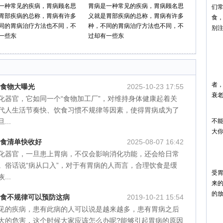
一种常见的疾病，胃病顾名思
胃病是一种常见的疾病，胃病顾名思
们
胃部疾病的总称，胃病有许多
义就是胃部疾病的总称，胃病有许多
食
同的胃病治疗方法也不同，不
种，不同的胃病治疗方法也不同，不
别
一些东
过却有一些东
胃
1
西
者
口食物大曝光
2025-10-23 17:55
衰
化器官，它如同一个“食物加工厂”，对维持身体健康起着关
代人生活节奏快、饮食习惯不规律等因素，使得胃病成为了
但
..
不
大
禁食清单快收好
2025-08-07 16:42
2
化器官，一旦患上胃病，不仅会影响消化功能，还会给日常
大
。俗话说“病从口入”，对于有胃病的人而言，合理饮食是缓
受
..
来
的
饮食不规律可以预防这病
2019-10-21 15:54
见的疾病，患有此病的人可以说是越来越多，患有胃病之后
3
大的危害，这个时候大家应该怎么办呢?能够引起胃病的原因