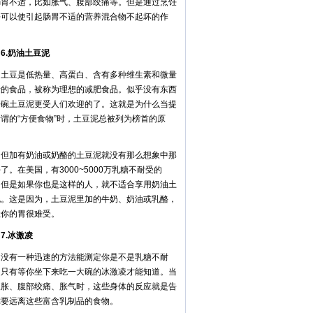
肠胃不适，比如胀气、腹部绞痛等。但是通过烹饪
乎可以使引起肠胃不适的营养混合物不起坏的作
。
.奶油土豆泥
豆是低热量、高蛋白、含有多种维生素和微量
素的食品，被称为理想的减肥食品。似乎没有东西
一碗土豆泥更受人们欢迎的了。这就是为什么当提
谓的“方便食物”时，土豆泥总被列为榜首的原
。
加有奶油或奶酪的土豆泥就没有那么想象中那
了。在美国，有3000~5000万乳糖不耐受的
，但是如果你也是这样的人，就不适合享用奶油土
泥。这是因为，土豆泥里加的牛奶、奶油或乳酪，
让你的胃很难受。
.冰激凌
有一种迅速的方法能测定你是不是乳糖不耐
，只有等你坐下来吃一大碗的冰激凌才能知道。当
腹胀、腹部绞痛、胀气时，这些身体的反应就是告
你要远离这些富含乳制品的食物。