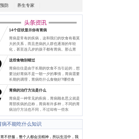
预防
养生专家
14个症状显示你有胃病
胃病是常有的疾病，这和我们的饮食有着莫
大的关系，而且患病的人群也逐渐的年轻
化，甚至连几岁的孩子都有胃病。那么胃
这些食物别错过
胃病往往是由于长期的饮食不当引起的，想
要治好胃病不是一朝一夕的事情，胃病需要
长期的调理，胃病吃什么食物好?哪些食
胃病的治疗方法是什么
胃病是一种常见的疾病，胃病顾名思义就是
胃部疾病的总称，胃病有许多种，不同的胃
病治疗方法也不同，不过却有一些东
胃病不能吃什么知识
不舒服，整个人都会没精神，所以生活中，我