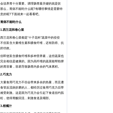
常会说养胃十分重要。调理肠胃最关键的就是饮
，那么，胃病不能吃什么呢?有哪些事情是需要特
注意的呢?下面就来一起看看吧。
病不能吃什么
.西兰花和卷心菜
兰花和卷心菜都是“十子花科”蔬菜中的佼佼
，不但富含大量维生素和膳食纤维，还有防癌、抗
老的功效。
即使富含膳食纤维和多种营养素，这些蔬菜也
能完全相信是健康的。因为高纤维的蔬菜能帮助撑
你的胃容量，容易导致肠胃内多余的气体累积。
.巧克力
量食用巧克力不但会带来多余的热量，而且遭
胃食管反流病折磨的人，都经历过食用巧克力后带
的难受刺激。这是因为巧克力会引起下食道括约肌
放松，使得胃酸回流，刺激食道及咽部。
.柑橘汁