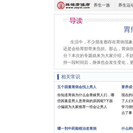
养生一族
养生运
胃
生活中，不少朋友都存在胃病现象
还是会给胃部带来负担。那么，胃病
分？本次的专题就来为大家介绍，不
持一段时间后，身体也会发生变化，
相关常识
五个因素胃病会找上男人
要养成
你知道胃病为什么会青睐男人们，哪
现在的
些因素是男人患胃病的原因呢?下面
了人们
小编就为大家推荐一些会让男人
学习很
点了事
哪一剂中药能根治老胃病
什么样