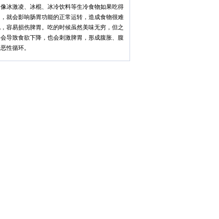
冰激凌、冰棍、冰冷饮料等生冷食物如果吃得
多，就会影响肠胃功能的正常运转，造成食物很难
化，容易损伤脾胃。吃的时候虽然美味无穷，但之
却会导致食欲下降，也会刺激脾胃，形成腹胀、腹
的恶性循环。