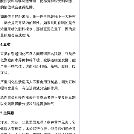
性饮料能够刺激食道，使感觉神经受到刺激，
激的部位就会变得红肿。
果你早晨起来后，第一件事就是喝下一大杯柑
汁，就会提高胃肠内的酸性。如果此时你喝的是含
高浓度果糖的甜柠檬水，那就更要注意了，因为摄
过量的糖会造成腹泻。
.豆类
类在引起消化不良方面可谓声名狼藉。豆类所
的低聚糖如水苏糖和棉子糖，被肠道细菌发酵，能
解产生一些气体，进而引起打嗝、肠鸣、腹胀、腹
等症状。
重消化性溃疡病人不要食用豆制品，因为豆制
中嘌呤含量高，有促进胃液分泌的作用。
性胃炎和慢性浅表性胃炎患者也不要食用豆制
，以免刺激胃酸分泌和引起胃肠胀气。
.生洋葱
葱、大蒜、韭菜里面充满了多种营养元素，它
对健康大有裨益，比如保护心脏，但是它们也会导