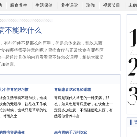
动
膳食养生
生活保健
养生课堂
瑜伽
视频节目
未病
病不能吃什么
，有些即使不是那么的严重，但是总体来说，乱吃东西
饮食有哪些需要注意的呢？胃病食疗与正常饮食有哪些区
妨一起通过具体的内容看看胃不好怎么调理，相信大家坚
更加健康。
七个养胃的好习惯
胃病患者吃它毒如砒霜
社会生活节奏不断加快，造成
胃病是现代人常患的一种疾病，那
饮食的无规律，往往在工作或
么，如果您是胃病患者，在饮食上一
忙的时候，也就只是草草的吃
定要多加注意，不能随便吃东西，有
，时而久之
些看似营养丰富
的胃病容易癌变
患有胃病千万别吃它
胃