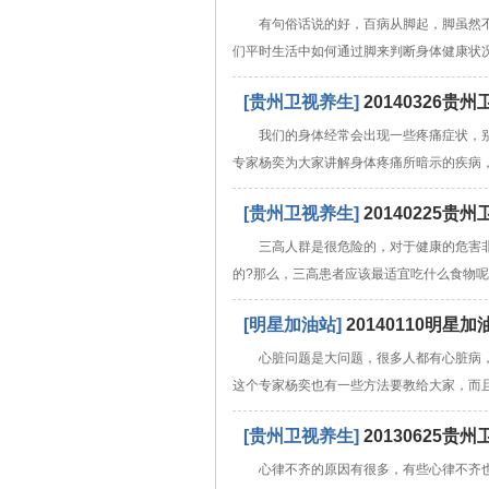
有句俗话说的好，百病从脚起，脚虽然
们平时生活中如何通过脚来判断身体健康状
[贵州卫视养生]
20140326
我们的身体经常会出现一些疼痛症状，
专家杨奕为大家讲解身体疼痛所暗示的疾病，
[贵州卫视养生]
20140225
三高人群是很危险的，对于健康的危害
的?那么，三高患者应该最适宜吃什么食物呢
[明星加油站]
20140110明
心脏问题是大问题，很多人都有心脏病
这个专家杨奕也有一些方法要教给大家，而且
[贵州卫视养生]
20130625
心律不齐的原因有很多，有些心律不齐