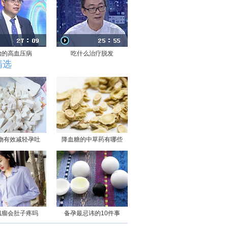
治的高血压病
吃什么治疗脱发
精选
物有效减轻孕吐
降血糖的中草药有哪些
肌瘤会肚子疼吗
备孕最忌讳的10件事