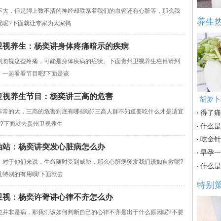
不大，但是脚上数不清的神经却联系着我们的血管还有心脏等，那么我
养生
况呢?下面就让专家为大家揭
贵州卫视养生：杨奕讲身体疼痛暗示的疾病
别忽视这些疼痛，可能是身体疾病的症状。下面贵州卫视养生栏目请到
一起看看节目吧!下面是该
贵州卫视养生节目：杨奕讲三高的危害
胡萝卜
非常的大，三高的危害到底有哪些呢?三高人群不知道要吃什么才是适宜
得了痛
?下面就去贵州卫视养生
什么是
吃金针
星加油站：杨奕讲突发心脏病怎么办
早孕一
，对于他们来说，生命随时受到威胁，那么心脏病突发我们该如自救呢?
什么是
特别的有用哦!下面就去
特别
贵州卫视：杨奕许哿讲心律不齐怎么办
也并非是病，那我们该如何判断自己的心律不齐是出于什么原因呢?不要