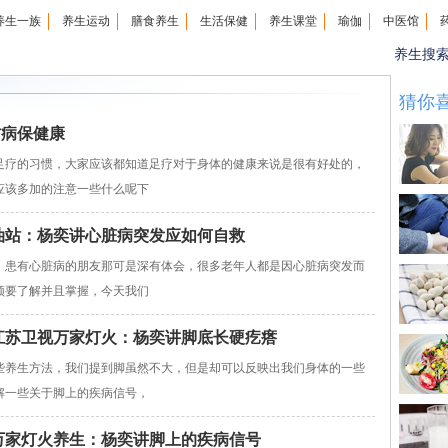
养生一族
养生运动
膳食养生
生活保健
养生课堂
瑜伽
中医馆
养生搜
猜你
防病保健康
足疗的习惯，大家应该都知道足疗对于身体的健康来说是很有好处的，
应该多加的注意一些什么呢下
星加油站：杨奕讲心脏病突发应如何自救
，患有心脏病的朋友那可是深有体会，很多老年人都是因心脏病突发而
须要了解并且掌握，今天我们
629江苏卫视万家灯火：杨奕讲脚底长硬疙瘩
些养生方法，我们提到脚虽然不大，但是却可以反映出我们身体的一些
解一些关于脚上的疾病信号，
26万家灯火养生：杨奕讲脚上的疾病信号