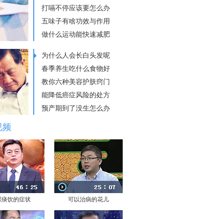
打嗝不停应该要怎么办
五味子有啥功效与作用
做什么运动能快速减肥
为什么人会长白头发呢
春季养生吃什么食物好
教你六种美容护肤窍门
能降低癌症风险的处方
预产期到了没生怎么办
视频
湿痰饮的症状
可以治病的花儿