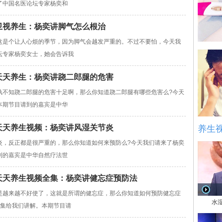
了中国名医论坛专家杨奕和
贵州卫视养生：杨奕讲脚气怎么根治
这是个让人心烦的季节，因为脚气会越发严重的。不过不要怕，今天我
坛专家杨奕女士，她会告诉我
27天天养生：杨奕讲跷二郎腿的危害
孰不知跷二郎腿的危害十足啊，那么你知道跷二郎腿有哪些危害么?今天
本期节目请到的嘉宾是中华
28天天养生视频：杨奕讲风湿关节炎
养生
炎，反正都是很严重的，那么你知道如何来预防么?今天我们请来了杨奕
到的嘉宾是中华自然疗法世
203天天养生视频全集：杨奕讲健忘症预防法
是越来越不好使了，这就是所谓的健忘症，那么你知道如何预防健忘症
水
全集给我们讲解。本期节目请