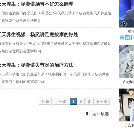
04天天养生：杨奕讲肠胃不好怎么调理
，你知道肠胃不好应该如何调理么?今天我们请来了杨奕做客天天养生给
的嘉宾是中华自然疗法世界
难
26天天养生视频：杨奕讲足底按摩的好处
美图
按摩有什么好处么?今天我们请来了杨奕做客天天养生视频给我们讲解足
自然疗法世界总会医学顾问
19天天养生：杨奕讲关节炎的治疗方法
状，关节炎给人们的生活带来了很多的不便，今天我们请来了杨奕做客
。本期节目请到的嘉宾是中华
8大食
45条
上一页
1
2
3
下一页
返回顶部
子宫