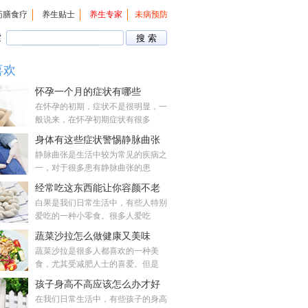
药膳食疗
养生贴士
养生专家
未病预防
索
喜欢
怀孕一个月的症状有哪些
在怀孕的初期，症状不是很明显，一
般说来，在怀孕初期症状有很多
身体有这些症状警惕静脉曲张
静脉曲张是生活中较为常见的疾病之
一，对于很多患有静脉曲张的患
经常吃这东西能让你容颜不老
白果是我们日常生活中，有些人特别
爱吃的一种小零食。很多人爱吃
蔬菜沙拉怎么做健康又美味
蔬菜沙拉是很多人都喜欢的一种美
食，尤其受减肥人士的喜爱。但是
孩子身高不高应该怎么办才好
在我们日常生活中，有些孩子的身高