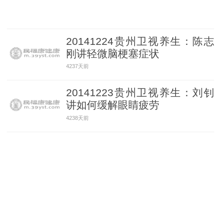
20141224贵州卫视养生：陈志
刚讲轻微脑梗塞症状
4237天前
20141223贵州卫视养生：刘钊
讲如何缓解眼睛疲劳
4238天前