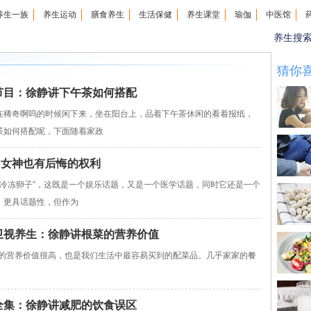
养生一族
养生运动
膳食养生
生活保健
养生课堂
瑜伽
中医馆
养生搜
猜你
女皇节目：徐静讲下午茶如何搭配
稀奇啊呜的时候闲下来，坐在阳台上，品着下午茶休闲的看着报纸，
茶如何搭配呢，下面随着家政
 女神也有后悔的权利
“冷冻卵子”，这既是一个娱乐话题，又是一个医学话题，同时它还是一个
，更具话题性，但作为
贵州卫视养生：徐静讲根菜的营养价值
根”的营养价值很高，也是我们生活中最容易买到的配菜品。几乎家家的餐
女皇全集：徐静讲减肥的饮食误区