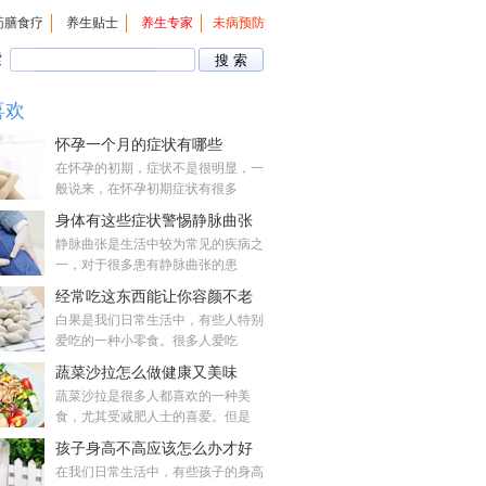
药膳食疗
养生贴士
养生专家
未病预防
索
喜欢
怀孕一个月的症状有哪些
在怀孕的初期，症状不是很明显，一
般说来，在怀孕初期症状有很多
身体有这些症状警惕静脉曲张
静脉曲张是生活中较为常见的疾病之
一，对于很多患有静脉曲张的患
经常吃这东西能让你容颜不老
白果是我们日常生活中，有些人特别
爱吃的一种小零食。很多人爱吃
蔬菜沙拉怎么做健康又美味
蔬菜沙拉是很多人都喜欢的一种美
食，尤其受减肥人士的喜爱。但是
孩子身高不高应该怎么办才好
在我们日常生活中，有些孩子的身高