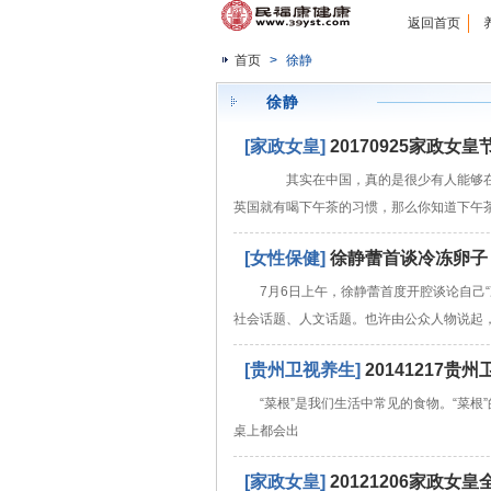
返回首页
首页
>
徐静
徐静
[家政女皇]
20170925家政
其实在中国，真的是很少有人能够在
英国就有喝下午茶的习惯，那么你知道下午
[女性保健]
徐静蕾首谈冷冻卵子
7月6日上午，徐静蕾首度开腔谈论自己
社会话题、人文话题。也许由公众人物说起
[贵州卫视养生]
20141217
“菜根”是我们生活中常见的食物。“菜
桌上都会出
[家政女皇]
20121206家政