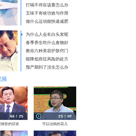
打嗝不停应该要怎么办
五味子有啥功效与作用
做什么运动能快速减肥
为什么人会长白头发呢
春季养生吃什么食物好
教你六种美容护肤窍门
能降低癌症风险的处方
预产期到了没生怎么办
视频
湿痰饮的症状
可以治病的花儿