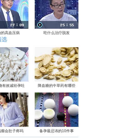
治的高血压病
吃什么治疗脱发
精选
物有效减轻孕吐
降血糖的中草药有哪些
肌瘤会肚子疼吗
备孕最忌讳的10件事