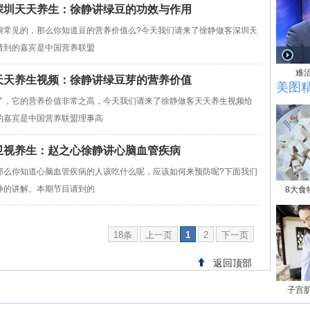
528深圳天天养生：徐静讲绿豆的功效与作用
很常见的，那么你知道豆的营养价值么?今天我们请来了徐静做客深圳天
请到的嘉宾是中国营养联盟
难
529天天养生视频：徐静讲绿豆芽的营养价值
美图
了，它的营养价值非常之高，今天我们请来了徐静做客天天养生视频给
的嘉宾是中国营养联盟理事高
贵州卫视养生：赵之心徐静讲心脑血管疾病
那么你知道心脑血管疾病的人该吃什么呢，应该如何来预防呢?下面我们
静的讲解。本期节目请到的
8大食
18条
上一页
1
2
下一页
返回顶部
子宫