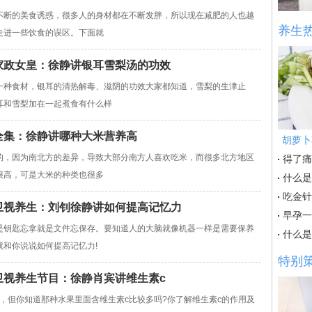
不断的美食诱惑，很多人的身材都在不断发胖，所以现在减肥的人也越
养生
走进一些饮食的误区。下面就
卫视家政女皇：徐静讲银耳雪梨汤的功效
一种食材，银耳的清热解毒、滋阴的功效大家都知道，雪梨的生津止
耳和雪梨加在一起煮食有什么样
女皇全集：徐静讲哪种大米营养高
胡萝卜
的，因为南北方的差异，导致大部分南方人喜欢吃米，而很多北方地区
得了痛
很高，可是大米的种类也很多
什么是
吃金针
贵州卫视养生：刘钊徐静讲如何提高记忆力
早孕一
是钥匙忘拿就是文件忘保存。要知道人的大脑就像机器一样是需要保养
什么是
和你说说如何提高记忆力!
特别
贵州卫视养生节目：徐静肖宾讲维生素c
，但你知道那种水果里面含维生素c比较多吗?你了解维生素c的作用及