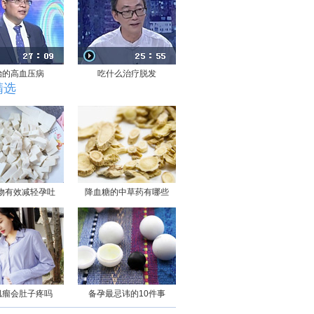
治的高血压病
吃什么治疗脱发
精选
物有效减轻孕吐
降血糖的中草药有哪些
肌瘤会肚子疼吗
备孕最忌讳的10件事