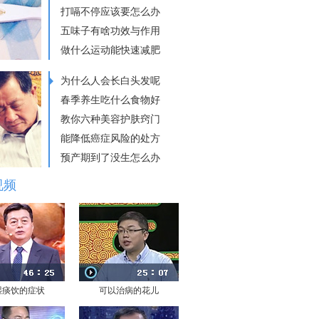
打嗝不停应该要怎么办
五味子有啥功效与作用
做什么运动能快速减肥
为什么人会长白头发呢
春季养生吃什么食物好
教你六种美容护肤窍门
能降低癌症风险的处方
预产期到了没生怎么办
视频
湿痰饮的症状
可以治病的花儿