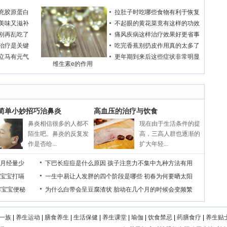
充胶原蛋白
拉肚子时吃哪些食物有利于恢复
美味又滋补
不起眼的黄花菜竟有这样的功效
别再乱吃了
痛风疾病这样治疗效果好更省事
治疗是关键
吃完香蕉别扔皮作用真的太多了
立马有元气
更年期到来后这些症状非常明显
维生素e的作用
个简单小妙招巧治鼻炎
高血压的治疗与饮食
鼻炎相信很多的人都不
现在由于生活条件的提
陌生吧。鼻炎的反复发
高，三高人群也逐渐的
作是否给...
扩大年轻...
月经量少
下巴长痘痘是什么原因
孩子注意力不集中九种方法有用
宝宝打嗝
一生中易让人发胖的四个阶段是哪些
初春为何要晒太阳
解宝宝便秘
为什么白带会呈豆腐渣状
胎动在几个月的时候会变频繁
一族
|
养生运动
|
膳食养生
|
生活保健
|
养生课堂
|
瑜伽
|
饮食禁忌
|
药膳食疗
|
养生贴