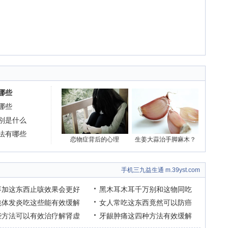
哪些
哪些
别是什么
法有哪些
恋物症背后的心理
生姜大蒜治手脚麻木？
手机三九益生通 m.39yst.com
枣加这东西止咳效果会更好
黑木耳木耳千万别和这物同吃
桃体发炎吃这些能有效缓解
女人常吃这东西竟然可以防癌
些方法可以有效治疗解肾虚
牙龈肿痛这四种方法有效缓解