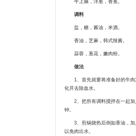
牛上脑，洋葱，香葱。
调料
盐，糖，酱油，米酒。
香油，芝麻，韩式辣酱。
蒜蓉，葱花，嫩肉粉。
做法
1、首先就要将准备好的牛肉冻
化开去除血水。
2、把所有调料搅拌在一起加入牛
钟。
3、煎锅烧热后倒如香油，加入
以免肉出水。