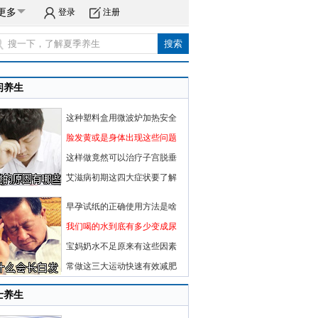
更多
登录
注册
闲养生
这种塑料盒用微波炉加热安全
脸发黄或是身体出现这些问题
这样做竟然可以治疗子宫脱垂
艾滋病初期这四大症状要了解
早孕试纸的正确使用方法是啥
我们喝的水到底有多少变成尿
宝妈奶水不足原来有这些因素
常做这三大运动快速有效减肥
士养生