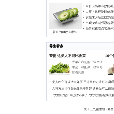
吃什么能够有效的补
白萝卜这样吃既健康
女性来月经这些东西
出现腰疼别强忍趁早
经常熬夜吃点它身体
苦瓜的功效有哪些
养生看点
警惕 这类人不能吃香菜
10
香菜在我们的日常生活
中是一种配菜。经常可
以看到煮...
女人吃它可以活血降压
用这五种方法可以调理
六种方法治疗失眠效果非常好
这样做可以预防
7大症状告知你已经怀孕了
7大方法能有效缓
关于三九益生通
|
养生