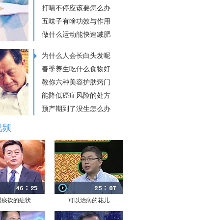
打嗝不停应该要怎么办
五味子有啥功效与作用
做什么运动能快速减肥
为什么人会长白头发呢
春季养生吃什么食物好
教你六种美容护肤窍门
能降低癌症风险的处方
预产期到了没生怎么办
视频
湿痰饮的症状
可以治病的花儿