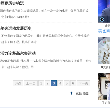
大师赛历史钩沉
中国台湾台北的高尔夫耀眼球星，她在一次一次的比赛中取得优异的成
京时间2013年4月6
难
高尔夫运动发展历史
美图
，不仅是欧美国家的热爱它，我们亚洲国家同样也喜欢它。今天小编给
一起来了解下吧。提高日本这
与活力诠释高尔夫运动
认识保罗卡西吗?他也是一位非常充满热情和活力的高尔夫运动员，他也
下来一起来认识下他吧。用
8大食
87条
上一页
1
2
3
4
5
6
下一页
返回顶部
子宫