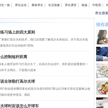
养生一族
养生运动
膳食养生
生活保健
养生课堂
瑜伽
中医馆
养生搜
猜你
夫练习场上的四大原则
了掌握打高尔夫的技术，我们还需要了解高尔夫的知识。关于高尔夫练
避免高尔夫运动损伤?想知
怎么控制短杆距离
很多人都开始学习打高尔夫了，在高尔夫运动中，挥杆是比较重要的一
制并不太明白，下面我们就来
应该去弥勒打高尔夫球
吗?你知道有哪些著名的高尔夫俱乐部吗?那么红河春天原生态森林山地
可能出现意外情况，因此
尔夫球时应该怎么开球车