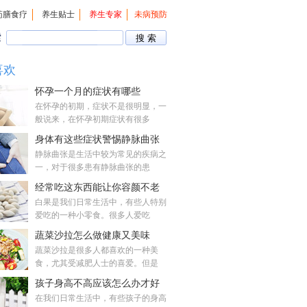
药膳食疗
养生贴士
养生专家
未病预防
索
喜欢
怀孕一个月的症状有哪些
在怀孕的初期，症状不是很明显，一
般说来，在怀孕初期症状有很多
身体有这些症状警惕静脉曲张
静脉曲张是生活中较为常见的疾病之
一，对于很多患有静脉曲张的患
经常吃这东西能让你容颜不老
白果是我们日常生活中，有些人特别
爱吃的一种小零食。很多人爱吃
蔬菜沙拉怎么做健康又美味
蔬菜沙拉是很多人都喜欢的一种美
食，尤其受减肥人士的喜爱。但是
孩子身高不高应该怎么办才好
在我们日常生活中，有些孩子的身高