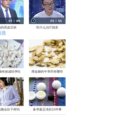
治的高血压病
吃什么治疗脱发
精选
物有效减轻孕吐
降血糖的中草药有哪些
肌瘤会肚子疼吗
备孕最忌讳的10件事