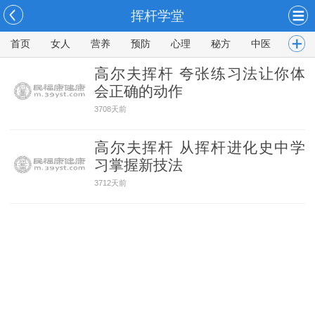
挥杆学堂
首页
女人
营养
预防
心理
秘方
中医
男人
高尔夫挥杆 夸张练习法让你体
会正确的动作
3708天前
高尔夫挥杆 从挥杆进化史中学
习掌握新技法
3712天前