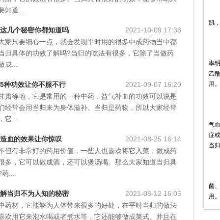
知道...
当
肌
的这几个秘密你都知道吗
2021-10-09 17:38
对
大家只要细心一点，就会发现平时用的很多中成药物当中都
当归具体的功效了解吗?当归的吃法有很多，它除了当做药
当
率
成...
乙
的5种功效让你不服不行
2021-09-07 16:20
用
甘肃等地，它是常用的一种中药，益气补血的功效可以说是
抗
们经常会用当归来为身体滋补。当归是药物，所以大家经常
当
它...
气
症
进造血的效果让你惊叹
2021-08-25 16:14
当
不但有非常好的药用价值，一些人也喜欢将它入菜，做成药
抗
很多，它可以做成酒，还可以煲汤喝。那么大家知道当归具
...
当
菌
了解当归不为人知的秘密
2021-08-12 16:05
用
中药材，它能够为人体带来很多的好处，在平时当归的做法
喜欢用它来泡水喝或者煮水等，它还能够做成菜式。并且在