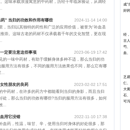
”。这味承载浪漫寓意的中药材，历经千年临床验证，从调经
成”
.
好
活
圣药” 当归的功效和作用有哪些
2024-11-14 14:00
里，当归以其独特的药性和广泛的应用价值，被誉为“补血圣
当
家推崇。这味古老的药材不仅承载着千年的文化智慧，更在现
经
.
古人
芍
时一定要注意这些事项
2023-06-19 17:42
血
见的一味中药材，有助于缓解身体多种不适，那么当归的功
润
的服用方法有很多，不同的服用方法效果也不同，那么它有哪
中
..
乏
仁
是女性朋友的良药
2023-02-02 17:51
大
的中药材，在许多的药方中都能看到当归的身影，而且当归
石
好处，那么当归的功效有哪些?当归的服用方法有很多，如何
可
..
当
活血用它没错
2022-11-10 17:38
对
补血药，性温，味甘、辛，使用当归对身体的好处很多，那
研