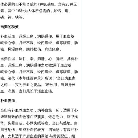
体必需的但不能合成的7种氨基酸。含有23种无
素，其中 16种为人体所必需的，如钙、铜、
、磷、钾、铁等。
归的功效
血活血，调经止痛，润肠通便。用于血虚萎
、眩晕心悸、月经不调、经闭痛经、虚寒腹痛、肠
便秘、风湿痹痛、跌扑损伤、痈疽疮疡。
归性温，昧甘、辛。归肝、心、脾经。具有补
活血，调经止痛，润肠通便之功效;用于血虚萎
、眩晕心悸、月经不调、经闭痛经、虚寒腹痛、肠
便秘。清代《本草经百种录》所说：“当归为血家
用之药……实为养血之要品。”若分用，当归身长
补血、润肠，当归尾长于活血止痛。
血养血
归有补血养血之功，为补血第一药，适用于心
血虚证所致的面色苍白或萎黄、倦怠乏力、唇甲浅
无华、头晕目眩、心悸失眠等症。当归与熟地、白
、川芎配伍，组成补血代表方—四物汤，有调经补
之功，尤其适于产后血虚的调治;与黄芪配伍，组