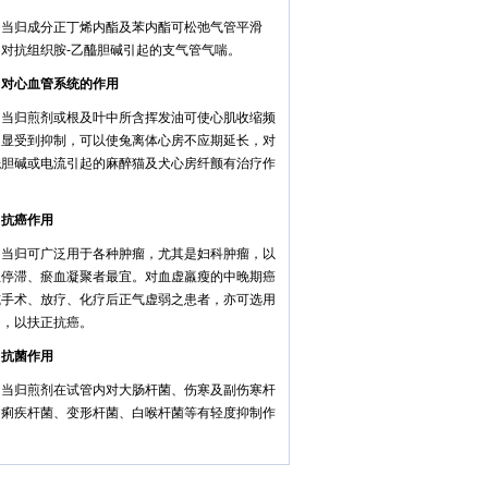
归成分正丁烯内酯及苯内酯可松弛气管平滑
，对抗组织胺-乙醯胆碱引起的支气管气喘。
心血管系统的作用
归煎剂或根及叶中所含挥发油可使心肌收缩频
明显受到抑制，可以使兔离体心房不应期延长，对
酰胆碱或电流引起的麻醉猫及犬心房纤颤有治疗作
。
癌作用
归可广泛用于各种肿瘤，尤其是妇科肿瘤，以
血停滞、瘀血凝聚者最宜。对血虚羸瘦的中晚期癌
或手术、放疗、化疗后正气虚弱之患者，亦可选用
归，以扶正抗癌。
菌作用
归煎剂在试管内对大肠杆菌、伤寒及副伤寒杆
、痢疾杆菌、变形杆菌、白喉杆菌等有轻度抑制作
。