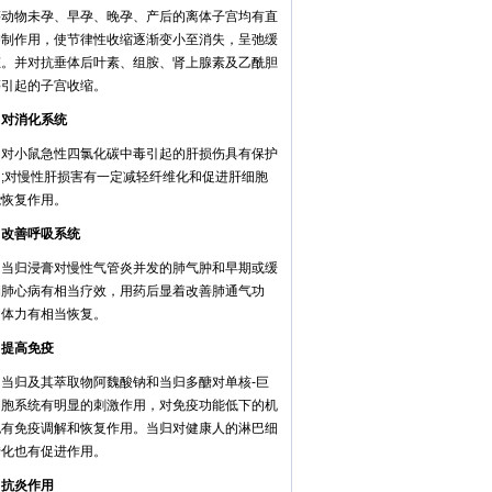
等动物未孕、早孕、晚孕、产后的离体子宫均有直
抑制作用，使节律性收缩逐渐变小至消失，呈弛缓
态。并对抗垂体后叶素、组胺、肾上腺素及乙酰胆
等引起的子宫收缩。
消化系统
小鼠急性四氯化碳中毒引起的肝损伤具有保护
用;对慢性肝损害有一定减轻纤维化和促进肝细胞
能恢复作用。
善呼吸系统
归浸膏对慢性气管炎并发的肺气肿和早期或缓
期肺心病有相当疗效，用药后显着改善肺通气功
，体力有相当恢复。
高免疫
归及其萃取物阿魏酸钠和当归多醣对单核-巨
细胞系统有明显的刺激作用，对免疫功能低下的机
也有免疫调解和恢复作用。当归对健康人的淋巴细
转化也有促进作用。
炎作用