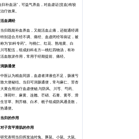
当归补血汤”，可益气养血，对血虚证(贫血)有较
的治疗效果。
血调经
归既能补血养血，又能活血止痛，还能通经调
，特别适合月经不调、痛经、血虚闭经等病证，被
称为“妇科专药”。与桃仁、红花、熟地黄、白
、川芎配伍，组成妇科名方—桃红四物汤，有补
、活血散淤作用，常用于经期提前、痛经。
肠通便
医认为精血同源，血虚者津液也不足，肠液亏
易致大便秘结。当归可润肠通便，常与麻仁、苦杏
、大黄合用治疗血虚便秘;与防风、川芎、芍药、
黄、薄荷叶、麻黄、连翘、芒硝、石膏、黄芩、滑
、生甘草、荆芥穗、白术、栀子组成防风通圣散，
泻热通便。
归的作用
子宫平滑肌的作用
究表明当归挥发油对兔、豚鼠、小鼠、大鼠、