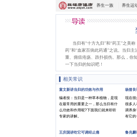
养生一族
养生运
当归有“十方九归”和“药王”之美
药”和“血家百病此药通”之说。当归
重、痈疽疮疡、跌扑损伤。那么，你
一下当归的知识吧！
相关常识
童文新讲当归的功效与作用
杨曾良
编者按：当归是一种草本植物，是现
现在很
在最常用的重要之一，那么当归有什
很多人
么功效和作用呢?下面我们就来听听
调养身
专家的讲解。
有它的
王庆国讲吃它可调经止痛
鲁兆麟