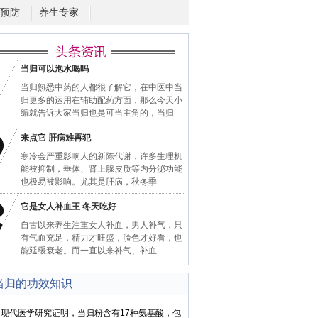
预防
养生专家
当归可以泡水喝吗
当归熟悉中药的人都很了解它，在中医中当
归更多的运用在辅助配药方面，那么今天小
编就告诉大家当归也是可当主角的，当归
来点它 肝病难再犯
寒冷会严重影响人的新陈代谢，许多生理机
能被抑制，垂体、肾上腺皮质等内分泌功能
也极易被影响。尤其是肝病，秋冬季
它是女人补血王 冬天吃好
自古以来养生注重女人补血，男人补气，只
有气血充足，精力才旺盛，脸色才好看，也
能延缓衰老。而一直以来补气、补血
当归的功效知识
代医学研究证明，当归粉含有17种氨基酸，包