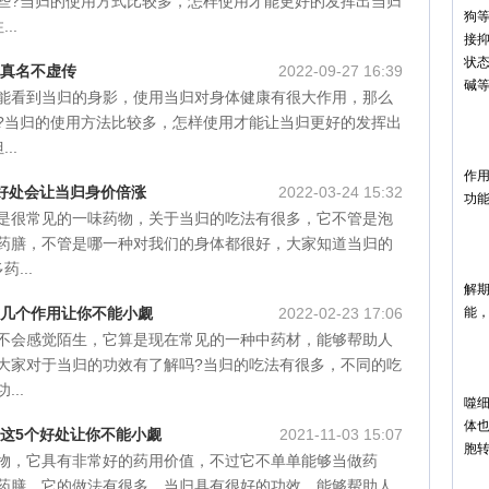
些?当归的使用方式比较多，怎样使用才能更好的发挥出当归
狗
..
接
状
果真名不虚传
2022-09-27 16:39
碱
能看到当归的身影，使用当归对身体健康有很大作用，那么
对
?当归的使用方法比较多，怎样使用才能让当归更好的发挥出
..
对
作
个好处会让当归身价倍涨
2022-03-24 15:32
功
是很常见的一味药物，关于当归的吃法有很多，它不管是泡
改
药膳，不管是哪一种对我们的身体都很好，大家知道当归的
当
...
解
这几个作用让你不能小觑
2022-02-23 17:06
能
不会感觉陌生，它算是现在常见的一种中药材，能够帮助人
提
大家对于当归的功效有了解吗?当归的吃法有很多，不同的吃
当
..
噬
体
的这5个好处让你不能小觑
2021-11-03 15:07
胞
物，它具有非常好的药用价值，不过它不单单能够当做药
抗
药膳，它的做法有很多。当归具有很好的功效，能够帮助人