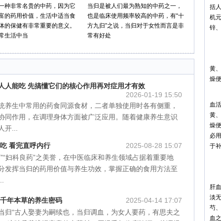
一种非常名贵的中药，因为它
当归是被人们最为熟知的中药之一，
括人
富的药用价值，生活中适当食
也是临床使用频率较高的中药，有“十
机元
体的保健有非常重要的意义。
方九归”之说，当归对于女性而言是非
锌
常生活中当
常有好处
当
补
黄
燥
人人能吃 先搞懂它们的核心作用再对症用才有效
2026-01-19 15:50
当
血
统养生中常用的药食同源食材，二者单独使用时各有侧重，
黄
协同作用，在调理身体方面被广泛应用。随着健康养生意识
燥
开...
必
吃 看完直呼内行
2025-08-28 15:07
于
药”“妇科良药”之美誉，在中医临床和养生领域占据着重要地
补
分发挥当归的药用价值与养生功效，掌握正确的食用方法至
当
.
肝
淡
 千年本草的养生密码
2025-04-14 17:07
芍
当归“古人娶妻为嗣续也，当归调血，为女人要药，有思夫之
血