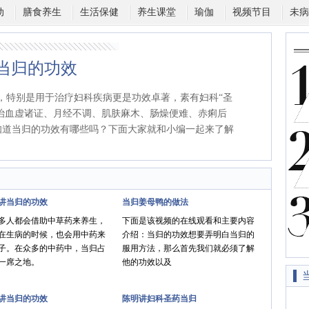
动
膳食养生
生活保健
养生课堂
瑜伽
视频节目
未病
当归的功效
称，特别是用于治疗妇科疾病更是功效卓著，素有妇科“圣
主治血虚诸证、月经不调、肌肤麻木、肠燥便难、赤痢后
知道当归的功效有哪些吗？下面大家就和小编一起来了解
讲当归的功效
当归姜母鸭的做法
多人都会借助中草药来养生，
下面是该视频的在线观看和主要内容
在生病的时候，也会用中药来
介绍：当归的功效想要弄明白当归的
子。在众多的中药中，当归占
服用方法，那么首先我们就必须了解
一席之地。
他的功效以及
讲当归的功效
陈明讲妇科圣药当归
现