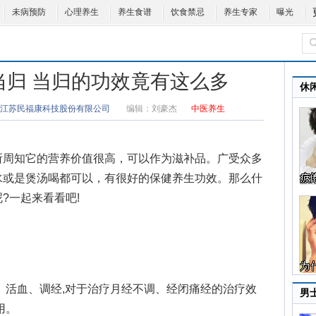
未病预防
心理养生
养生食谱
饮食禁忌
养生专家
曝光
当归 当归的功效竟有这么多
休
江苏民福康科技股份有限公司
编辑：
刘豪杰
中医养生
周知它的营养价值很高，可以作为滋补品。广受众多
水或是煲汤喝都可以，有很好的保健养生功效。那么
什
?一起来看看吧!
活血、调经,对于治疗月经不调、经闭痛经的治疗效
男
用。