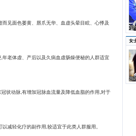
而见面色萎黄、唇爪无华、血虚头晕目眩、心悸及
女
年老体虚、产后以及久病血虚肠燥便秘的人群适宜
状动脉,有增加冠脉血流量及降低血脂的作用,对于
。
以减轻化疗的副作用,较适宜于此类人群服用。