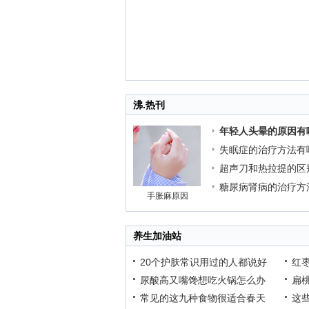
沸.热刊
年轻人头晕的原因有
失眠症的治疗方法有
超声刀和热拉提的区
糖尿病肾病的治疗方
手胀麻原因
养生加油站
20个护肤常识用过的人都说好
红
尿酸高又嘴馋想吃火锅怎么办
扁
常见的这九种食物很适合春天
这