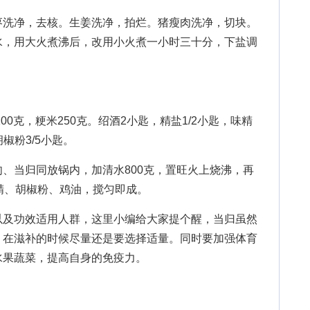
洗净，去核。生姜洗净，拍烂。猪瘦肉洗净，切块。
水，用大火煮沸后，改用小火煮一小时三十分，下盐调
0克，粳米250克。绍酒2小匙，精盐1/2小匙，味精
胡椒粉3/5小匙。
当归同放锅内，加清水800克，置旺火上烧沸，再
精、胡椒粉、鸡油，搅匀即成。
以及功效适用人群，这里小编给大家提个醒，当归虽然
，在滋补的时候尽量还是要选择适量。同时要加强体育
水果蔬菜，提高自身的免疫力。