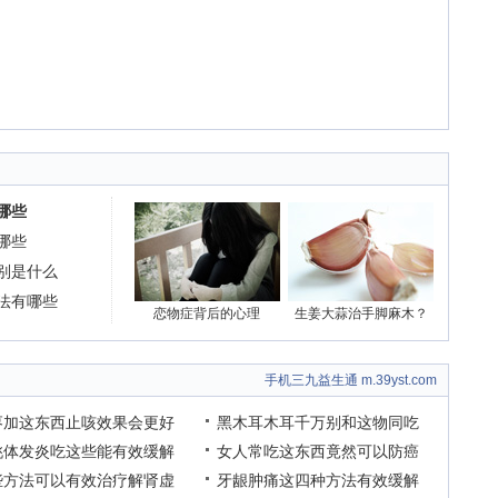
哪些
哪些
别是什么
法有哪些
恋物症背后的心理
生姜大蒜治手脚麻木？
手机三九益生通 m.39yst.com
枣加这东西止咳效果会更好
黑木耳木耳千万别和这物同吃
桃体发炎吃这些能有效缓解
女人常吃这东西竟然可以防癌
些方法可以有效治疗解肾虚
牙龈肿痛这四种方法有效缓解