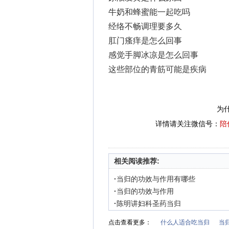
牛奶和蜂蜜能一起吃吗
经络不畅调理要多久
肛门瘙痒是怎么回事
感觉手脚冰凉是怎么回事
这些部位的青筋可能是疾病
为
详情请关注微信号：
陪
相关阅读推荐:
·
当归的功效与作用有哪些
·
当归的功效与作用
·
陈明讲妇科圣药当归
点击查看更多：
什么人适合吃当归
当