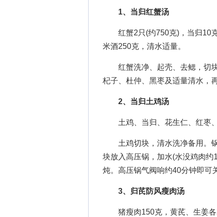
1、当归红蟹汤
红蟹2只(约750克)，当归10克
米酒250克，清水适量。
红蟹洗净、起壳、去鳃，切块
杞子、杜仲、黑枣及适量清水，
2、当归土鸡汤
土鸡、当归、花生仁、红枣、
土鸡切块，清水洗净备用。锅
块放入高压锅，加水(水没鸡肉约
炖。高压锅气阀响约40分钟即可
3、归芪防风瘦肉汤
猪瘦肉150克，黄芪、生姜各2