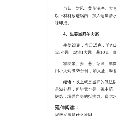
当归、防风、黄芪洗净。大枣
以上材料放进锅内，加入适量清
味即成。
4、生姜当归羊肉粥
生姜20克，当归15克，羊肉10
1/3小匙，鸡油1大匙，葱10克，
将粳米、姜、葱、绍酒、羊肉、
用小火炖煮35分钟，加入盐、味
结语：
以上就是当归的做法
是滋补品，但毕竟也是一碗中药
锻炼，增强自身的抵抗力。多吃
延伸阅读：
尿液发黄是什么原因