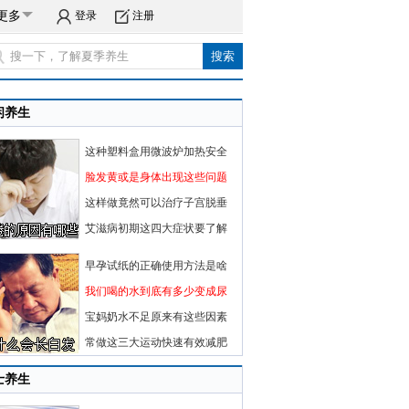
更多
登录
注册
闲养生
这种塑料盒用微波炉加热安全
脸发黄或是身体出现这些问题
这样做竟然可以治疗子宫脱垂
艾滋病初期这四大症状要了解
早孕试纸的正确使用方法是啥
我们喝的水到底有多少变成尿
宝妈奶水不足原来有这些因素
常做这三大运动快速有效减肥
士养生