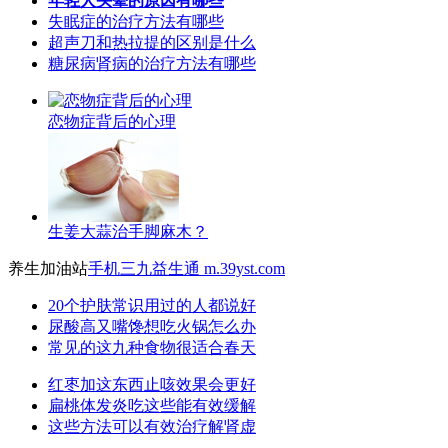
年轻人头晕的原因有哪些
失眠症的治疗方法有哪些
超声刀和热拉提的区别是什么
糖尿病肾病的治疗方法有哪些
恋物症背后的心理
生姜大蒜治手脚麻木？
养生加油站
手机三九益生通 m.39yst.com
20个护肤常识用过的人都说好
尿酸高又嘴馋想吃火锅怎么办
常见的这九种食物很适合春天
红枣加这东西止咳效果会更好
扁桃体发炎吃这些能有效缓解
这些方法可以有效治疗解肾虚