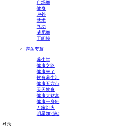
广场舞
健身
户外
武术
气功
减肥舞
工间操
养生节目
养生堂
健康之路
健康来了
饮食养生汇
健康五六点
天天饮食
健康大财富
健康一身轻
万家灯火
明星加油站
登录