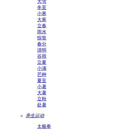
大雪
冬至
小寒
大寒
立春
雨水
惊蛰
春分
清明
谷雨
立夏
小满
芒种
夏至
小暑
大暑
立秋
处暑
养生运动
太极拳