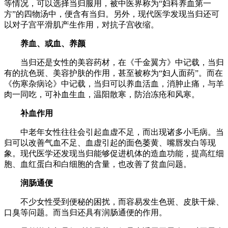
等情况，可以选择当归服用，被中医界称为“妇科养血第一
方”的四物汤中，便含有当归。另外，现代医学发现当归还可
以对子宫平滑肌产生作用，对抗子宫收缩。
养血、或血、养颜
当归还是女性的美容药材，在《千金翼方》中记载，当归
有的抗色斑、美容护肤的作用，甚至被称为“妇人面药”。而在
《伤寒杂病论》中记载，当归可以养血活血，消肿止痛，与羊
肉一同吃，可补血生血，温阳散寒，防治冻疮和风寒。
补血作用
中老年女性往往会引起血虚不足，而出现诸多小毛病。当
归可以改善气血不足、血虚引起的面色萎黄、嘴唇发白等现
象。现代医学还发现当归能够促进机体的造血功能，提高红细
胞、血红蛋白和白细胞的含量，也改善了贫血问题。
润肠通便
不少女性受到便秘的困扰，而容易发生色斑、皮肤干燥、
口臭等问题。而当归还具有润肠通便的作用。