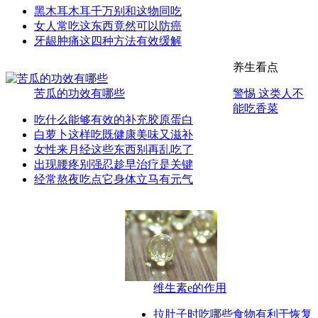
黑木耳木耳千万别和这物同吃
女人常吃这东西竟然可以防癌
牙龈肿痛这四种方法有效缓解
养生看点
苦瓜的功效有哪些
警惕 这类人不
能吃香菜
吃什么能够有效的补充胶原蛋白
白萝卜这样吃既健康美味又滋补
女性来月经这些东西别再乱吃了
出现腰疼别强忍趁早治疗是关键
经常熬夜吃点它身体立马有元气
维生素e的作用
拉肚子时吃哪些食物有利于恢复