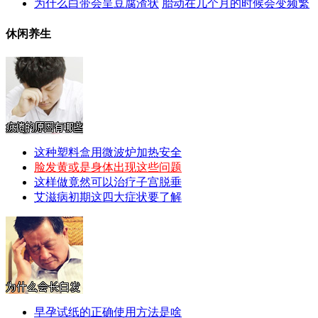
为什么白带会呈豆腐渣状
胎动在几个月的时候会变频繁
休闲养生
这种塑料盒用微波炉加热安全
脸发黄或是身体出现这些问题
这样做竟然可以治疗子宫脱垂
艾滋病初期这四大症状要了解
早孕试纸的正确使用方法是啥