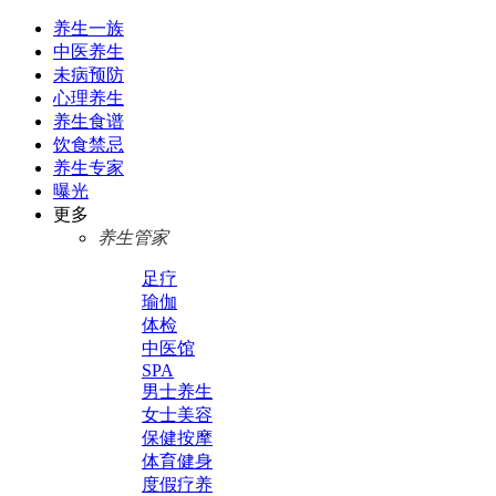
养生一族
中医养生
未病预防
心理养生
养生食谱
饮食禁忌
养生专家
曝光
更多
养生管家
足疗
瑜伽
体检
中医馆
SPA
男士养生
女士美容
保健按摩
体育健身
度假疗养