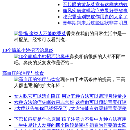
不起眼的黄花菜竟有这样的功效
痛风疾病这样治疗效果好更省事
吃完香蕉别扔皮作用真的太多了
更年期到来后这些症状非常明显
香菜在我们的日常生活中是一
种配菜。经常可以看到煮...
10个简单小妙招巧治鼻炎
鼻炎相信很多的人都不陌生
吧。鼻炎的反复发作是否给...
高血压的治疗与饮食
现在由于生活条件的提高，三高
人群也逐渐的扩大年轻...
女人吃它可以活血降压
用这五种方法可以调理月经量少
六种方法治疗失眠效果非常好
这样做可以预防宝宝打嗝
7大症状告知你已经怀孕了
7大方法能有效缓解宝宝便秘
下巴长痘痘是什么原因
孩子注意力不集中九种方法有用
一生中易让人发胖的四个阶段是哪些
初春为何要晒太阳