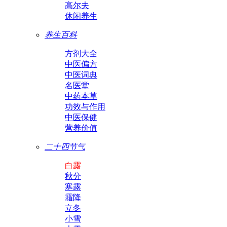
高尔夫
休闲养生
养生百科
方剂大全
中医偏方
中医词典
名医堂
中药本草
功效与作用
中医保健
营养价值
二十四节气
白露
秋分
寒露
霜降
立冬
小雪