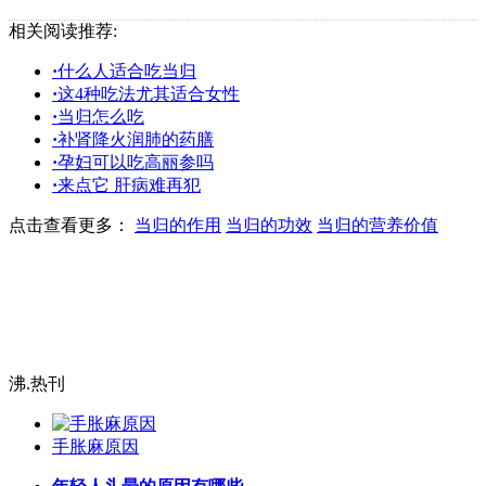
相关阅读推荐:
·
什么人适合吃当归
·
这4种吃法尤其适合女性
·
当归怎么吃
·
补肾降火润肺的药膳
·
孕妇可以吃高丽参吗
·
来点它 肝病难再犯
点击查看更多：
当归的作用
当归的功效
当归的营养价值
沸.热刊
手胀麻原因