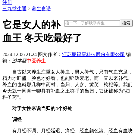
注册
三九益生通
>
养生食谱
它是女人的补
血王 冬天吃最好了
2024-12-06 21:24
图文作者：
江苏民福康科技股份有限公司
编
辑：
游本丽
中医养生
自古以来养生注重女人补血，男人补气，只有气血充足，
精力才旺盛，脸色才好看，也能延缓衰老。而一直以来补气、
补血的也就那几样中药材，当归、人参、黄芪、枸杞等。我们
今天就一同聊一聊具有补血之王称呼的当归，它还被称为“妇
科圣药”。
对于女性来说当归的4个好处
调经
有月经不调、月经延迟、痛经、经血颜色淡、经血有血块