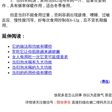
3、当归羊肉汤，采用当归21g与羊肉一斤、适量生姜制
作，具有驱寒保暖作用，适合冬季食用。
但是当归不能食用过量，否则容易出现疲倦、嗜睡、过敏
反应、慢性腹泻等。好每次食用控制在6-12g，且不宜长期服
用。
延伸阅读：
它的做法和功效有哪些
常吃它让你肌肤越来越娇嫩
女人每周吃一次它竟可延缓衰老
当归泡水喝有九大功效
当归泡水喝的九大功效
当归的药用价值有哪些
(
养生
)
放屁多是怎么回事 你以为是胀气 那
详情请关注微信号：
陪你养生
直接扫描右侧二维码关注