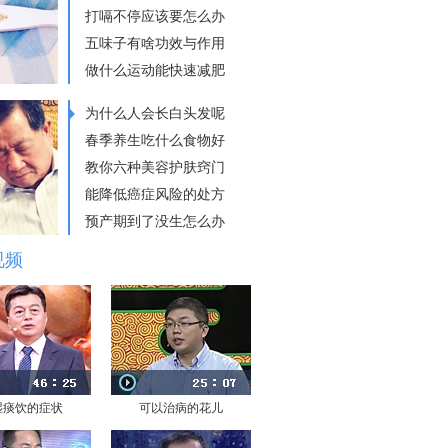
打嗝不停应该要怎么办
五味子有啥功效与作用
做什么运动能快速减肥
为什么人会长白头发呢
春季养生吃什么食物好
教你六种美容护肤窍门
能降低癌症风险的处方
预产期到了没生怎么办
视频
湿痰饮的症状
可以治病的花儿