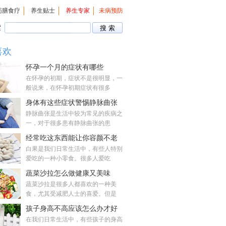
药膳食疗
养生贴士
养生专家
未病预防
索
喜欢
怀孕一个月的症状有哪些
在怀孕的初期，症状不是很明显，一
般说来，在怀孕初期症状有很多
身体有这些症状警惕静脉曲张
静脉曲张是生活中较为常见的疾病之
一，对于很多患有静脉曲张的患
经常吃这东西能让你容颜不老
白果是我们日常生活中，有些人特别
爱吃的一种小零食。很多人爱吃
蔬菜沙拉怎么做健康又美味
蔬菜沙拉是很多人都喜欢的一种美
食，尤其受减肥人士的喜爱。但是
孩子身高不高应该怎么办才好
在我们日常生活中，有些孩子的身高