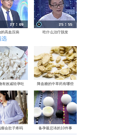
治的高血压病
吃什么治疗脱发
精选
物有效减轻孕吐
降血糖的中草药有哪些
肌瘤会肚子疼吗
备孕最忌讳的10件事