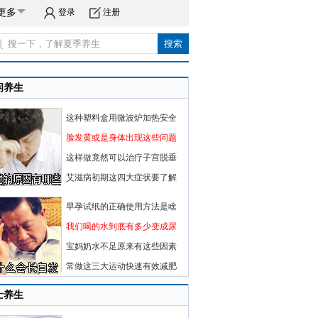
更多
登录
注册
闲养生
这种塑料盒用微波炉加热安全
脸发黄或是身体出现这些问题
这样做竟然可以治疗子宫脱垂
艾滋病初期这四大症状要了解
早孕试纸的正确使用方法是啥
我们喝的水到底有多少变成尿
宝妈奶水不足原来有这些因素
常做这三大运动快速有效减肥
士养生