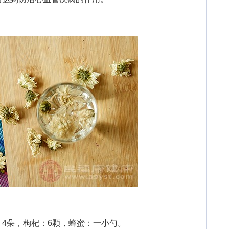
朵，枸杞：6颗，蜂蜜：一小勺。