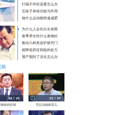
打嗝不停应该要怎么办
五味子有啥功效与作用
做什么运动能快速减肥
为什么人会长白头发呢
春季养生吃什么食物好
教你六种美容护肤窍门
能降低癌症风险的处方
预产期到了没生怎么办
视频
湿痰饮的症状
可以治病的花儿