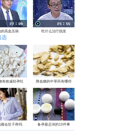
治的高血压病
吃什么治疗脱发
精选
物有效减轻孕吐
降血糖的中草药有哪些
肌瘤会肚子疼吗
备孕最忌讳的10件事