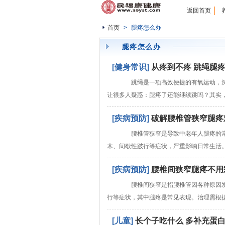
返回首页
首页
>
腿疼怎么办
腿疼怎么办
[健身常识]
从疼到不疼 跳绳腿
跳绳是一项高效便捷的有氧运动，深
让很多人疑惑：腿疼了还能继续跳吗？其实
[疾病预防]
破解腰椎管狭窄腿疼
腰椎管狭窄是导致中老年人腿疼的常
木、间歇性跛行等症状，严重影响日常生活
[疾病预防]
腰椎间狭窄腿疼不用
腰椎间狭窄是指腰椎管因各种原因发
行等症状，其中腿疼是常见表现。治理需根
[儿童]
长个子吃什么 多补充蛋