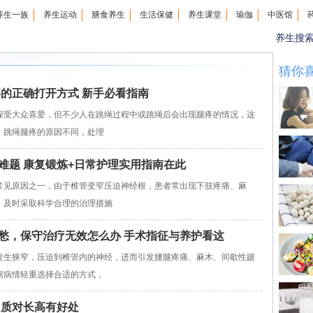
养生一族
养生运动
膳食养生
生活保健
养生课堂
瑜伽
中医馆
养生搜
猜你
疼的正确打开方式 新手必看指南
受大众喜爱，但不少人在跳绳过程中或跳绳后会出现腿疼的情况，这
，跳绳腿疼的原因不同，处理
难题 康复锻炼+日常护理实用指南在此
见原因之一，由于椎管变窄压迫神经根，患者常出现下肢疼痛、麻
。及时采取科学合理的治理措施
愁，保守治疗无效怎么办 手术指征与养护看这
生狭窄，压迫到椎管内的神经，进而引发腰腿疼痛、麻木、间歇性跛
据病情轻重选择合适的方式，
白质对长高有好处