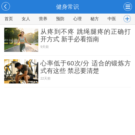
健身常识
首页
女人
营养
预防
心理
秘方
中医
男人
从疼到不疼 跳绳腿疼的正确打
开方式 新手必看指南
9天前
心率低于60次/分 适合的锻炼方
式有这些 禁忌要清楚
22天前