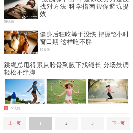
找对方法 科学指南帮你避坑提
效
59天前
健身后狂吃等于没练 把握“2小时
窗口期”这样吃不胖
60天前
跳绳总甩得累从胯骨到腋下找绳长 分场景调
轻松不绊脚
72天前
热
上一页
1
2
3
下一页