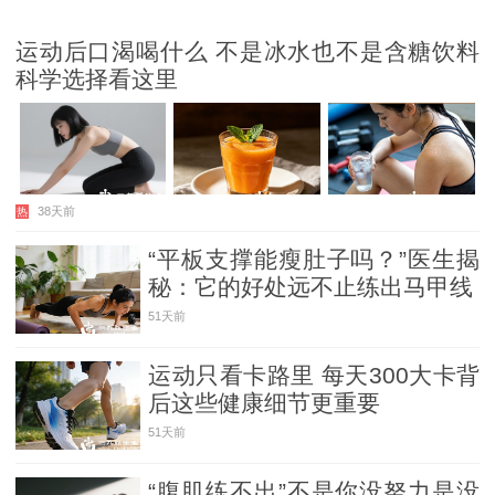
运动后口渴喝什么 不是冰水也不是含糖饮料
科学选择看这里
38天前
热
“平板支撑能瘦肚子吗？”医生揭
秘：它的好处远不止练出马甲线
51天前
运动只看卡路里 每天300大卡背
后这些健康细节更重要
51天前
“腹肌练不出”不是你没努力是没