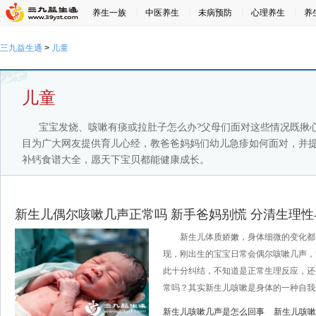
养生一族
中医养生
未病预防
心理养生
养
三九益生通
>
儿童
儿童
宝宝发烧、咳嗽有痰或拉肚子怎么办?父母们面对这些情况既揪
目为广大网友提供育儿心经，教爸爸妈妈们幼儿急疹如何面对，并
补钙食谱大全，愿天下宝贝都能健康成长。
新生儿偶尔咳嗽几声正常吗 新手爸妈别慌 分清生理
新生儿体质娇嫩，身体细微的变化都
现，刚出生的宝宝日常会偶尔咳嗽几声，
此十分纠结，不知道是正常生理反应，还
常吗？其实新生儿咳嗽是身体的一种自我保
新生儿咳嗽几声是怎么回事
新生儿咳嗽