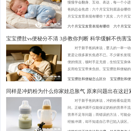
慢慢学会翻身、互动、表达，每一个小进
爸妈总会焦虑：六个月宝宝到底该会哪些
月宝宝发育表现有哪些？其实，六个月宝宝的
六个月宝宝发育表现有哪些
六个月宝宝
宝宝攒肚vs便秘分不清 3步教你判断 科学缓解不伤害
对于新手爸妈来说，婴儿的一举一动
更是让很多家长焦虑不已。不少家长发现
便的情况，顿时手足无措，生怕宝宝身体
反而给宝宝带来负担。宝宝攒肚和便秘的区
宝宝攒肚和便秘怎么区分
宝宝攒肚和便
同样是冲奶粉为什么你家娃总胀气 原来问题出在这赶
对于新手爸妈来说，冲奶粉看似是简单
问。正确冲调不仅能保证奶粉的营养不流
营养不足等问题；而错误的方法，可能会
经验冲调，却不知道自己早已陷入误区。今天