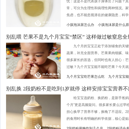
忧：这是不是代表孩子身体出了问题？其
常，可分为生理性和病理性两种情况。家
焦虑，也不能忽视潜在的健康隐患，科学判
小孩泡沫尿怎么办
小孩泡沫尿是什么原
别乱喂 芒果不是九个月宝宝“禁区” 这样做过敏窒息全
九个月的宝宝正处于添加辅食的关键
蔬果，补充全面营养。芒果果肉细腻、味
很多家长的首选，但同时也有人担心：芒
过敏？九个月宝宝能不能吃芒果？今天就用
九个月宝宝吃芒果怎么吃
九个月宝宝能
别乱换 2段奶粉不是吃到1岁就停 这样安排宝宝营养
给宝宝选奶粉、换奶粉，是新手爸妈的
个月”更是高频疑问。很多家长要么过早
担心换早了营养不够，换晚了不适应。2
的食用时长有明确的科学依据，核心是贴..
2段奶粉最晚吃到几个月
2段奶粉适合