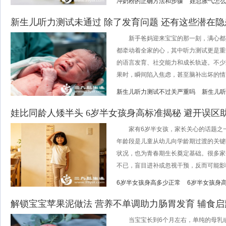
冲奶粉的正确方法和步骤
娃总胀气怎么
新生儿听力测试未通过 除了发育问题 还有这些潜在
新手爸妈迎来宝宝的那一刻，满心都
都牵动着全家的心，其中听力测试更是重
的语言发育、社交能力和成长轨迹。不少
果时，瞬间陷入焦虑，甚至脑补出坏的情况。
新生儿听力测试不过关严重吗
新生儿听
娃比同龄人矮半头 6岁半女孩身高标准揭秘 避开误区
家有6岁半女孩，家长关心的话题之一
年龄段是儿童从幼儿向学龄期过渡的关键
状况，也为青春期生长奠定基础。很多家
不已，盲目进补或忽视干预，反而可能影响.
6岁半女孩身高多少正常
6岁半女孩身
解锁宝宝苹果泥做法 营养不单调助力肠胃发育 辅食
当宝宝长到6个月左右，单纯的母乳或