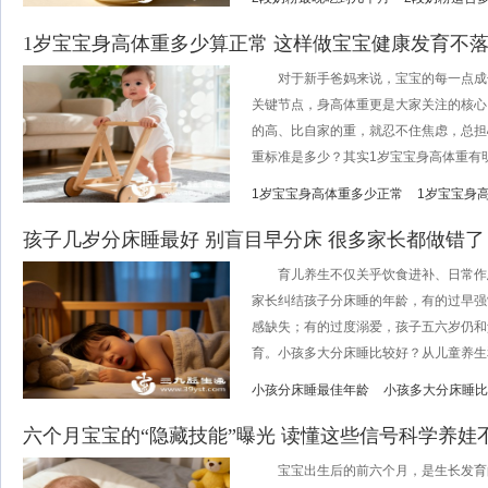
1岁宝宝身高体重多少算正常 这样做宝宝健康发育不
对于新手爸妈来说，宝宝的每一点成长
关键节点，身高体重更是大家关注的核心
的高、比自家的重，就忍不住焦虑，总担
重标准是多少？其实1岁宝宝身高体重有明确
1岁宝宝身高体重多少正常
1岁宝宝身
孩子几岁分床睡最好 别盲目早分床 很多家长都做错了
育儿养生不仅关乎饮食进补、日常作
家长纠结孩子分床睡的年龄，有的过早强
感缺失；有的过度溺爱，孩子五六岁仍和
育。小孩多大分床睡比较好？从儿童养生和
小孩分床睡最佳年龄
小孩多大分床睡比
六个月宝宝的“隐藏技能”曝光 读懂这些信号科学养娃
宝宝出生后的前六个月，是生长发育的