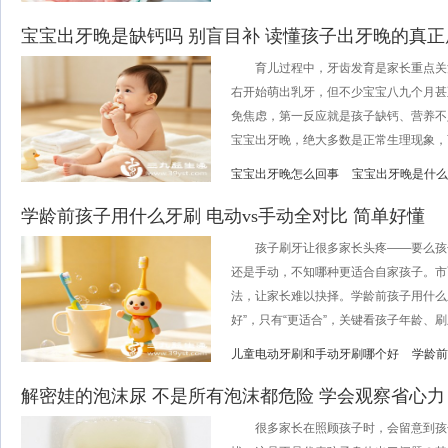
宝宝出牙晚是缺钙吗 别盲目补 读懂孩子出牙晚的真正
育儿过程中，牙齿发育是家长重点关注
右开始萌出乳牙，但不少宝宝八九个月甚
免焦虑，第一反应就是孩子缺钙、营养不
宝宝出牙晚，绝大多数是正常生理现象，盲
宝宝出牙晚怎么回事
宝宝出牙晚是什么
学龄前孩子用什么牙刷 电动vs手动全对比 简单好懂
孩子刷牙让很多家长头疼——要么孩
还是手动，不知哪种更适合自家孩子。市
法，让家长难以抉择。学龄前孩子用什么
好”，只有“更适合”，关键看孩子年龄、刷牙
儿童电动牙刷和手动牙刷哪个好
学龄前
解密娃的泡沫尿 不是所有泡沫都危险 学会观察省心力
很多家长在照顾孩子时，会留意到孩