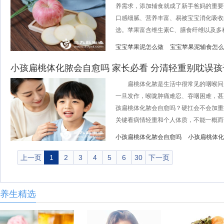
养需求，添加辅食就成了新手爸妈的重要
口感细腻、营养丰富、易被宝宝消化吸收
选。苹果富含维生素C、膳食纤维以及多种矿
宝宝苹果泥怎么做
宝宝苹果泥辅食怎么
小孩扁桃体化脓会自愈吗 家长必看 分清轻重别耽误孩
扁桃体化脓是生活中很常见的咽喉问
一旦发作，喉咙肿痛难忍、吞咽困难，甚
孩扁桃体化脓会自愈吗？硬扛会不会加重
关键看病情轻重和个人体质，不能一概而论
小孩扁桃体化脓会自愈吗
小孩扁桃体化
上一页
1
2
3
4
5
6
30
下一页
养生精选