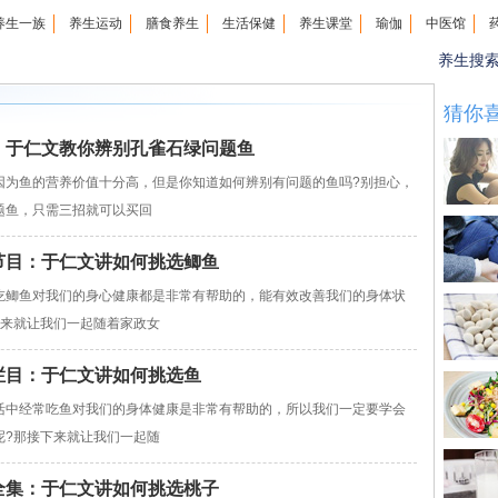
养生一族
养生运动
膳食养生
生活保健
养生课堂
瑜伽
中医馆
养生搜
猜你
女皇：于仁文教你辨别孔雀石绿问题鱼
鱼的营养价值十分高，但是你知道如何辨别有问题的鱼吗?别担心，
题鱼，只需三招就可以买回
女皇节目：于仁文讲如何挑选鲫鱼
鲫鱼对我们的身心健康都是非常有帮助的，能有效改善我们的身体状
下来就让我们一起随着家政女
女皇栏目：于仁文讲如何挑选鱼
中经常吃鱼对我们的身体健康是非常有帮助的，所以我们一定要学会
呢?那接下来就让我们一起随
女皇全集：于仁文讲如何挑选桃子