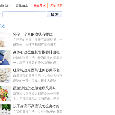
药膳食疗
养生贴士
养生专家
未病预防
索
喜欢
怀孕一个月的症状有哪些
在怀孕的初期，症状不是很明显，一
般说来，在怀孕初期症状有很多
身体有这些症状警惕静脉曲张
静脉曲张是生活中较为常见的疾病之
一，对于很多患有静脉曲张的患
经常吃这东西能让你容颜不老
白果是我们日常生活中，有些人特别
爱吃的一种小零食。很多人爱吃
蔬菜沙拉怎么做健康又美味
蔬菜沙拉是很多人都喜欢的一种美
食，尤其受减肥人士的喜爱。但是
孩子身高不高应该怎么办才好
在我们日常生活中，有些孩子的身高