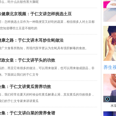
那么，吃什么比较伤害大脑呢
0111健康北京视频：于仁文讲怎样挑选土豆
绍：怎样挑选土豆作为一种既便宜又好吃的蔬菜，相信很多人对土豆都
?您知道哪些土豆是不能吃的
央视健康之路：于仁文讲木耳炒生蚝做法
被广大食客所熟知，而现代医学更认为生蚝具有强肝解毒的食效。
卫视家政女皇：于仁文讲芋头的功效
养生
高的，而且它有很多的做法，可以用来做菜，也可以用来做成甜品，非
物。下面就让我们的于仁文专
女皇全集：于仁文讲黄瓜营养功效
高，我们经常在夏天的时候会吃黄瓜解暑止渴，其实黄瓜的功效很多，
我们的于仁文专家来讲讲黄瓜
水
女皇全集：于仁文讲白菜的营养食谱