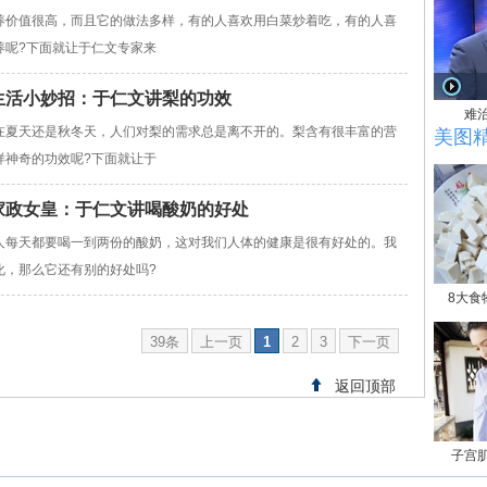
养价值很高，而且它的做法多样，有的人喜欢用白菜炒着吃，有的人喜
养呢?下面就让于仁文专家来
女皇生活小妙招：于仁文讲梨的功效
难
在夏天还是秋冬天，人们对梨的需求总是离不开的。梨含有很丰富的营
美图
样神奇的功效呢?下面就让于
卫视家政女皇：于仁文讲喝酸奶的好处
人每天都要喝一到两份的酸奶，这对我们人体的健康是很有好处的。我
化，那么它还有别的好处吗?
8大食
39条
上一页
1
2
3
下一页
返回顶部
子宫