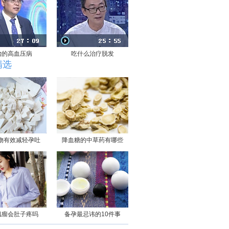
治的高血压病
吃什么治疗脱发
精选
物有效减轻孕吐
降血糖的中草药有哪些
肌瘤会肚子疼吗
备孕最忌讳的10件事