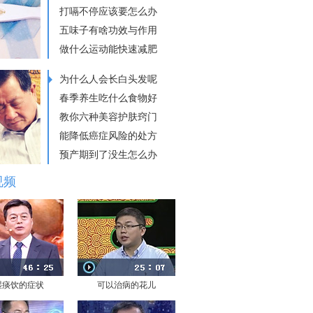
打嗝不停应该要怎么办
五味子有啥功效与作用
做什么运动能快速减肥
为什么人会长白头发呢
春季养生吃什么食物好
教你六种美容护肤窍门
能降低癌症风险的处方
预产期到了没生怎么办
视频
湿痰饮的症状
可以治病的花儿