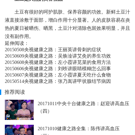
土豆有很好的呵护肌肤、保养容颜的功效。新鲜土豆汁
液直接涂敷于面部，增白作用十分显著。人的皮肤容易在炎
热的夏日被晒伤、晒黑，土豆汁对清除色斑效果明显，并且
没有副作用。
延伸阅读：
20150508央视健康之路：王丽英讲骨刺的症状
20150609央视健康之路：吴焕淦讲艾灸的养生功效
20150608央视健康之路：左小霞讲苋菜的食用方法
20150606央视健康之路：刘昳讲眼睛模糊怎么回事
20150607央视健康之路：左小霞讲夏天吃什么食物
20150514央视健康之路：张乃嵩讲甲状腺结节病因
推荐阅读
20171011中央十台健康之路：赵迎讲高血压
（四）
20171010健康之路全集：陈伟讲高血压