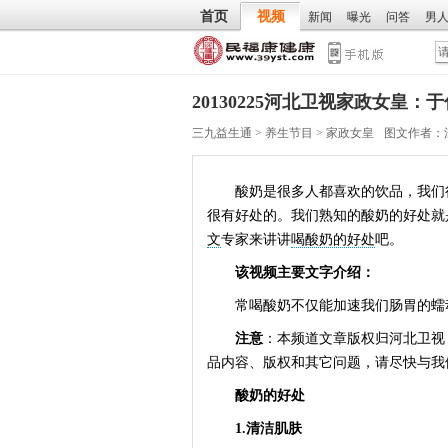
首页
视频
新闻
曝光
问答
男
20130225河北卫视家政女皇
三九益生通
>
养生节目
>
家政女皇
图文作者：
酸奶是很多人都喜欢的饮品，我们很
很有好处的。我们熟知的酸奶的好处就
文
专家来讲讲
喝酸奶的好处
吧。
该视频主要文字介绍：
常喝酸奶不仅能加速我们肠胃的蠕动
注意
：本频道文章版权归河北卫视
品内容、版权和其它问题，请尽快与我
酸奶的好处
1.清洁肌肤