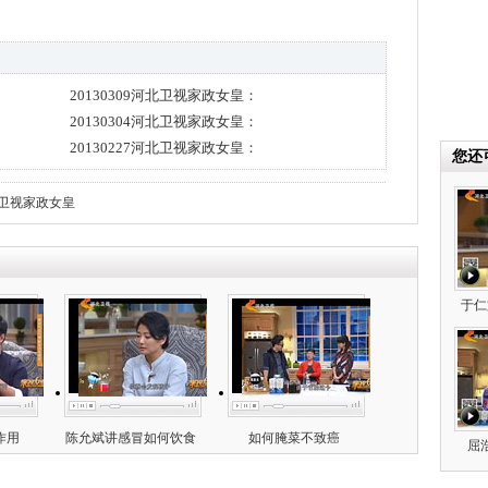
20130309河北卫视家政女皇：
20130304河北卫视家政女皇：
20130227河北卫视家政女皇：
您还
卫视家政女皇
于仁
作用
陈允斌讲感冒如何饮食
如何腌菜不致癌
屈