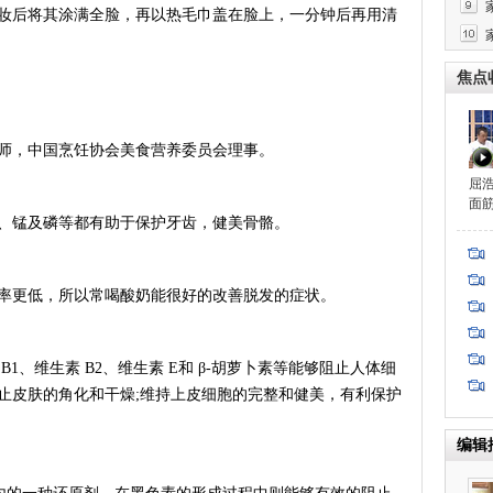
后将其涂满全脸，再以热毛巾盖在脸上，一分钟后再用清
焦点
，中国烹饪协会美食营养委员会理事。
屈
面
锰及磷等都有助于保护牙齿，健美骨骼。
更低，所以常喝酸奶能很好的改善脱发的症状。
、维生素 B2、维生素 E和 β-胡萝卜素等能够阻止人体细
止皮肤的角化和干燥;维持上皮细胞的完整和健美，有利保护
编辑