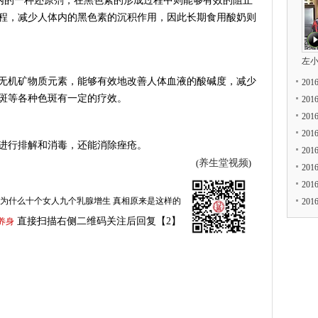
的一种还原剂，在黑色素的形成过程中则能够有效的阻止
程，减少人体内的黑色素的沉积作用，因此长期食用酸奶则
左
机矿物质元素，能够有效地改善人体血液的酸碱度，减少
20
斑等各种色斑有一定的疗效。
20
20
20
行排解和消毒，还能消除痤疮。
20
养生堂视频
(
)
20
20
为什么十个女人九个乳腺增生 真相原来是这样的
20
直接扫描右侧二维码关注后回复【2】
养身