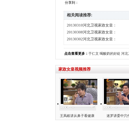
分享到：
相关阅读推荐:
20130310河北卫视家政女皇：
20130308河北卫视家政女皇：
20130302河北卫视家政女皇：
点击查看更多：
于仁文
喝酸奶的好处
河北
家政女皇视频推荐
王凤岐讲从鼻子看健康
迷罗讲委中穴