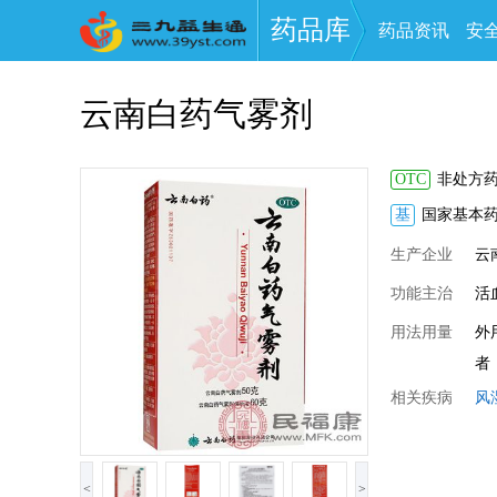
药品库
药品资讯
安
云南白药气雾剂
OTC
非处方
基
国家基本
生产企业
云
功能主治
活
用法用量
外
者
相关疾病
风
<
>