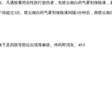
5次。凡遇较重闭合性跌打损伤者，先喷云南白药气雾剂保险液，
不得超过3次。喷云南白药气雾剂保险液间隔3分钟后，再喷云南
干及四肢等部位出现荨麻疹。停药即消失。49.9