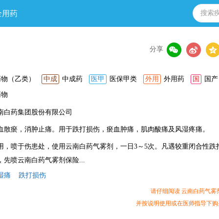
全用药
分享
药物（乙类）
中成
中成药
医甲
医保甲类
外用
外用药
国
国产
药物
南白药集团股份有限公司
血散瘀，消肿止痛。用于跌打损伤，瘀血肿痛，肌肉酸痛及风湿疼痛。
用，喷于伤患处，使用云南白药气雾剂，一日3～5次。凡遇较重闭合性跌
，先喷云南白药气雾剂保险...
湿痛
跌打损伤
请仔细阅读 云南白药气雾
并按说明使用或在医师指导下购