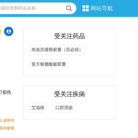
网站导航
受关注药品
布洛芬缓释胶囊（芬必得）
复方银翘氨敏胶囊
打损伤
受关注疾病
艾滋病
口腔溃疡
剂 说明书
买和使用