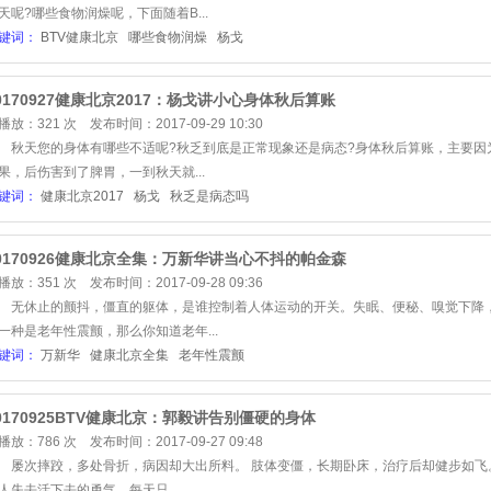
天呢?哪些食物润燥呢，下面随着B...
键词：
BTV健康北京
哪些食物润燥
杨戈
0170927健康北京2017：杨戈讲小心身体秋后算账
播放：321 次 发布时间：2017-09-29 10:30
天您的身体有哪些不适呢?秋乏到底是正常现象还是病态?身体秋后算账，主要因
果，后伤害到了脾胃，一到秋天就...
键词：
健康北京2017
杨戈
秋乏是病态吗
0170926健康北京全集：万新华讲当心不抖的帕金森
播放：351 次 发布时间：2017-09-28 09:36
休止的颤抖，僵直的躯体，是谁控制着人体运动的开关。失眠、便秘、嗅觉下降，
一种是老年性震颤，那么你知道老年...
键词：
万新华
健康北京全集
老年性震颤
0170925BTV健康北京：郭毅讲告别僵硬的身体
播放：786 次 发布时间：2017-09-27 09:48
次摔跤，多处骨折，病因却大出所料。 肢体变僵，长期卧床，治疗后却健步如飞
人失去活下去的勇气，每天只...