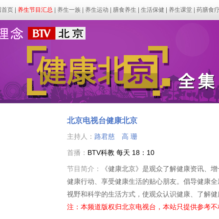
回首页
|
养生节目汇总
|
养生一族
|
养生运动
|
膳食养生
|
生活保健
|
养生课堂
|
药膳食
北京电视台健康北京
主持人：
路君慈
高 珊
首播：
BTV科教 每天 18：10
节目简介：
《健康北京》是观众了解健康资讯、增
健康行动、享受健康生活的贴心朋友。倡导健康全
视野和科学的生活方式，使观众认识健康、了解健
注：本频道版权归北京电视台，本站只提供参考不