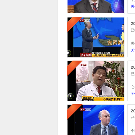
关
2
已
相
哪
关
2
已
体
心
关
2
已
秋
个