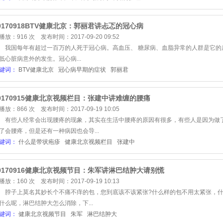
0170918BTV健康北京：郭丽君讲忐忑的冠心病
播放：916 次 发布时间：2017-09-20 09:52
国每年有超过一百万的人死于冠心病。高血压、 糖尿病、血脂异常的人群是它的
低心脏病意外的发生。冠心病...
键词：
BTV健康北京
冠心病早期的症状
郭丽君
0170915健康北京视频栏目：张建中讲难缠的腰痛
播放：866 次 发布时间：2017-09-19 10:05
些人经常会出现腰疼的现象，其实在生活中腰疼的原因有很多，有些人是因为做了
了会腰疼，但是还有一种病因也会导...
键词：
什么是带状疱疹
健康北京视频栏目
张建中
0170916健康北京视频节目：朱军讲淋巴结肿大请别慌
播放：160 次 发布时间：2017-09-19 10:13
子上莫名其妙长个不痛不痒的包，您到底该不该紧张?什么样的包不用太紧张，什
什么呢，淋巴结肿大怎么消除，下...
键词：
健康北京视频节目
朱军
淋巴结肿大