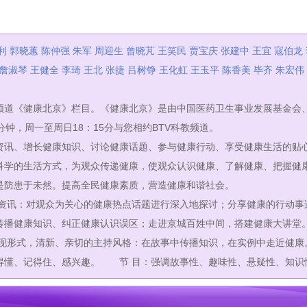
利
郭晓蕙
陈仲强
朱军
周迎生
曾晓芃
王笑民
贾宝庆
张建中
王宜
寇伯龙
詹淑琴
王健全
李琦
王北
张捷
吕树铮
王化虹
王玉平
陈香美
毕齐
朱宏伟
《健康北京》栏目。《健康北京》是由中国医药卫生事业发展基金会、
钟，周一至周日18：15分与您相约BTV科教频道。
讯、增长健康知识、讨论健康话题、参与健康行动、享受健康生活的贴
科学的生活方式，为观众传递健康，使观众认识健康、了解健康、把握健
是防患于未然。提高全民健康素质，营造健康和谐社会。
讯：对观众为关心的健康热点话题进行深入地探讨；分享健康的行动事
传播健康知识、纠正健康认识误区；走进京城百姓中间，搭建健康大讲堂
式，清新、亲切的主持风格：在故事中传播知识，在实例中走近健康。
得懂、记得住、感兴趣。 节 目：强调故事性、趣味性、悬疑性、知识