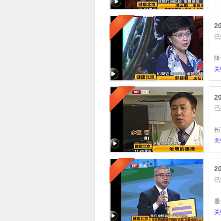
2
已
我
降
关
2
已
有
伤
关
2
已
脖
是
关