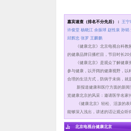
嘉宾速查（排名不分先后）：
王宁
许俊堂
杨晓江
余振球
赵性泉
孙韬
邱辉忠
张罗
王麟鹏
《健康北京》北京电视台科教频道
的健康品牌日播栏目，节目时长20分
《健康北京》是观众了解健康资
参与健康，以开阔的健康视野，以
合理的生活方式，防病于未病，就
新报道健康和医疗方面的新闻资
览健康北京的风采：邀请医学名家
《健康北京》轻松、活泼的表现形
能够深入浅出，讲述的话让观众听
北京电视台健康北京