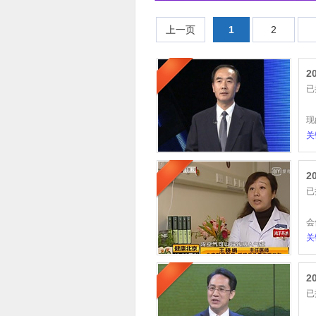
上一页
1
2
2
已
出
现
关
2
已
入
会
关
2
已
入