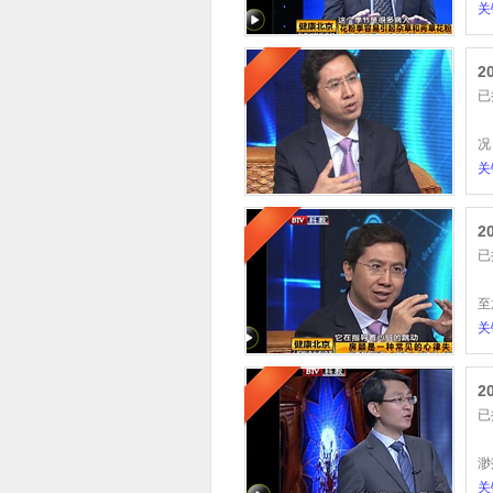
关
2
已
人
况
关
2
已
在
至
关
2
已
心
渺
关