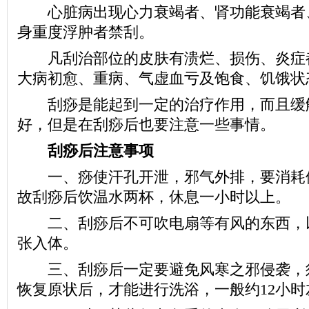
心脏病出现心力衰竭者、肾功能衰竭者
身重度浮肿者禁刮。
凡刮治部位的皮肤有溃烂、损伤、炎症都
大病初愈、重病、气虚血亏及饱食、饥饿状
刮痧是能起到一定的治疗作用，而且缓
好，但是在刮痧后也要注意一些事情。
刮痧后注意事项
一、痧使汗孔开泄，邪气外排，要消耗
故刮痧后饮温水两杯，休息一小时以上。
二、刮痧后不可吹电扇等有风的东西，
张入体。
三、刮痧后一定要避免风寒之邪侵袭，
恢复原状后，才能进行洗浴，一般约12小时