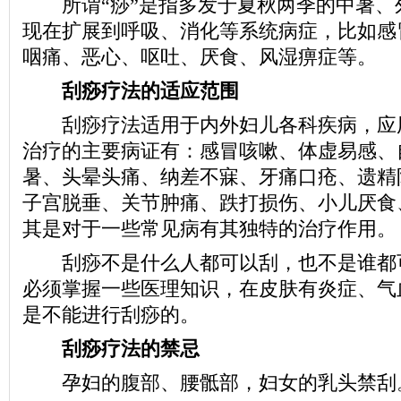
所谓“痧”是指多发于夏秋两季的中暑、
现在扩展到呼吸、消化等系统病症，比如感
咽痛、恶心、呕吐、厌食、风湿痹症等。
刮痧疗法的适应范围
刮痧疗法适用于内外妇儿各科疾病，应
治疗的主要病证有：感冒咳嗽、体虚易感、
暑、头晕头痛、纳差不寐、牙痛口疮、遗精
子宫脱垂、关节肿痛、跌打损伤、小儿厌食
其是对于一些常见病有其独特的治疗作用。
刮痧不是什么人都可以刮，也不是谁都
必须掌握一些医理知识，在皮肤有炎症、气
是不能进行刮痧的。
刮痧疗法的禁忌
孕妇的腹部、腰骶部，妇女的乳头禁刮