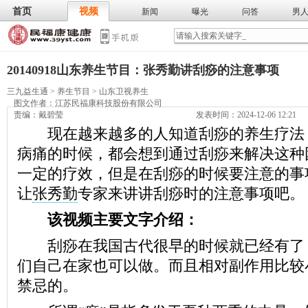
首页
视频
新闻
曝光
问答
男
膳食
保
武术
气功
食谱
营养
20140918山东养生节目：张秀勤讲刮痧的注意事项
三九益生通
>
养生节目
>
山东卫视养生
图文作者：
江苏民福康科技股份有限公司
责编：戴碧莹
发表时间：2024-12-06 12:21
现在越来越多的人知道刮痧的养生疗法
病痛的时候，都会想到通过刮痧来解决这种
一定的疗效，但是在刮痧的时候要注意的事
让
张秀勤
专家来讲讲刮痧时的注意事项吧。
该视频主要文字介绍：
刮痧在我国古代很早的时候就已经有了
们自己在家也可以做。而且相对副作用比较
禁忌的。