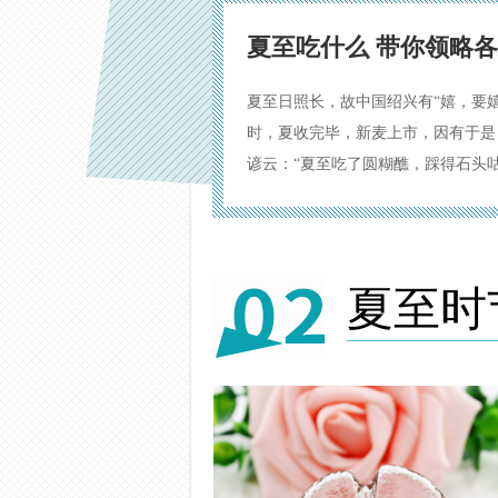
夏至吃什么 带你领略
夏至日照长，故中国绍兴有“嬉，要
时，夏收完毕，新麦上市，因有于是
谚云：“夏至吃了圆糊醮，踩得石头
夏至时