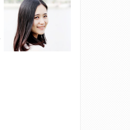
如
，
凡
起