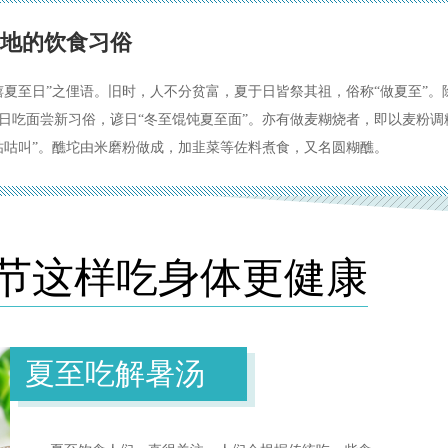
各地的饮食习俗
嬉夏至日”之俚语。旧时，人不分贫富，夏于日皆祭其祖，俗称“做夏至”
日吃面尝新习俗，谚日“冬至馄饨夏至面”。亦有做麦糊烧者，即以麦粉调
咕咕叫”。醮坨由米磨粉做成，加韭菜等佐料煮食，又名圆糊醮。
节这样吃身体更健康
夏至吃解暑汤