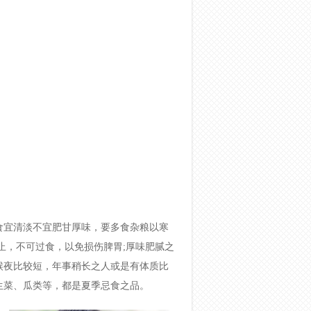
食宜清淡不宜肥甘厚味，要多食杂粮以寒
止，不可过食，以免损伤脾胃;厚味肥腻之
候夜比较短，年事稍长之人或是有体质比
生菜、瓜类等，都是夏季忌食之品。