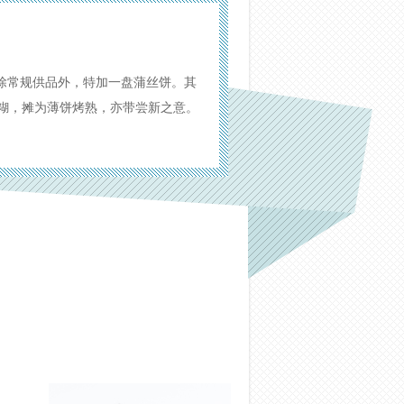
。除常规供品外，特加一盘蒲丝饼。其
糊，摊为薄饼烤熟，亦带尝新之意。