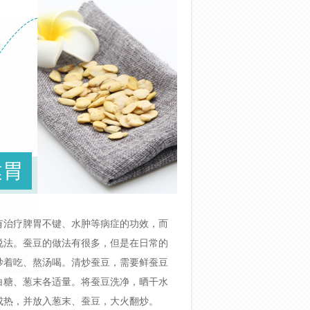
健胃
有治疗脾胃不键、水肿等病症的功效，而
说法。蚕豆的做法有很多，但是在日常的
炒着吃、熬汤喝。清炒蚕豆，需要鲜蚕豆
、白糖、葱末各适量。将蚕豆洗净，晒干水
成热，并放入葱末、蚕豆，大火翻炒。