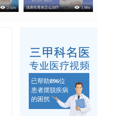
浅表性胃炎怎么治疗
2.42
w
1.98
w
已帮助
896
位
患者摆脱疾病
的困扰