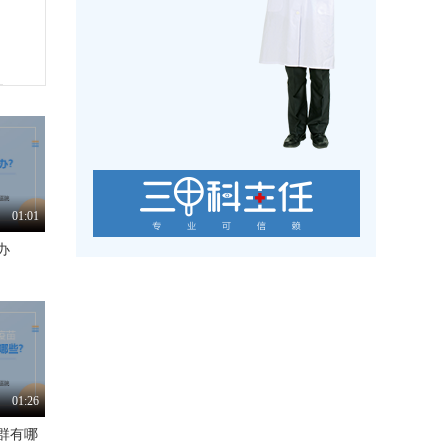
01:01
办
01:26
群有哪