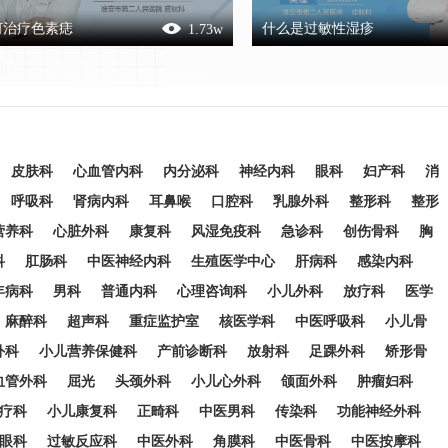
何治疗色素痣
什么是过敏性湿疹
1.73
w
皮肤科
心血管内科
内分泌科
神经内科
眼科
妇产科
消
呼吸科
肾病内科
耳鼻喉
口腔科
乳腺外科
整形科
整形
营养科
心脏外科
康复科
风湿免疫科
急诊科
创伤骨科
胸
科
肛肠科
中医神经内科
生殖医学中心
肝病科
感染内科
年病科
男科
普通内科
心理咨询科
小儿外科
放疗科
医学
麻醉科
超声科
重症监护室
核医学科
中医呼吸科
小儿骨
外科
小儿营养保健科
产前诊断科
放射科
足踝外科
矫形骨
血管外科
屈光
头颈外科
小儿心外科
颌面外科
肿瘤妇科
疗科
小儿康复科
正畸科
中医男科
传染科
功能神经外科
眼科
过敏反应科
中医外科
角膜科
中医骨科
中医按摩科