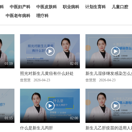
科
中医妇产科
中医皮肤科
职业病科
计划生育科
儿童口腔
中医老年病科
理疗科
01:19
02:01
照光对新生儿黄疸有什么好处
新生儿湿疹继发感染怎么
曾慧慧
2026-04-23
曾慧慧
2026-04-23
01:15
02:00
什么是新生儿丙肝
新生儿乙肝疫苗的适用人