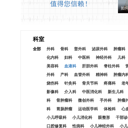
如
科室
全部
外科
骨科
普外科
泌尿外科
肿瘤科
化内科
妇科
中医科
神经外科
儿科
美容科
血液科
肝胆外科
脊柱外科
外科
产科
血管外科
精神科
肿瘤内
烧伤科
针灸科
骨关节科
疼痛科
老
影像科
介入科
中医消化科
新生儿科
科
骨肿瘤科
微创外科
手外科
肿瘤
科
胃肠肿瘤
运动医学科
体检科
心
小儿呼吸科
小儿消化科
眼整形
干部诊
口腔修复科
性病科
小儿神经外科
小儿