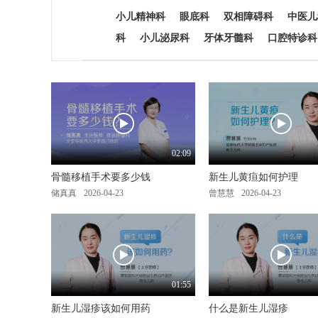
小儿精神科
眼底科
双相障碍科
中医儿
科
小儿泌尿科
牙体牙髓科
口腔特诊科
02:09
骨髓移植手术要多少钱
新生儿黄疸如何护理
储真真
2026-04-23
曾慧慧
2026-04-23
01:55
新生儿湿疹该如何用药
什么是新生儿湿疹