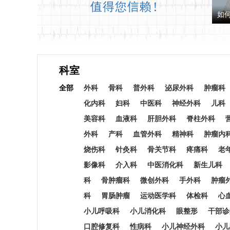
如
科室
全部
外科
骨科
普外科
泌尿外科
肿瘤科
化内科
妇科
中医科
神经外科
儿科
美容科
血液科
肝胆外科
脊柱外科
外科
产科
血管外科
精神科
肿瘤内
烧伤科
针灸科
骨关节科
疼痛科
老
影像科
介入科
中医消化科
新生儿科
科
骨肿瘤科
微创外科
手外科
肿瘤
科
胃肠肿瘤
运动医学科
体检科
心
小儿呼吸科
小儿消化科
眼整形
干部诊
口腔修复科
性病科
小儿神经外科
小儿