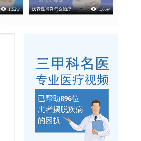
浅表性胃炎怎么治疗
1.52
w
1.68
w
已帮助
896
位
患者摆脱疾病
的困扰