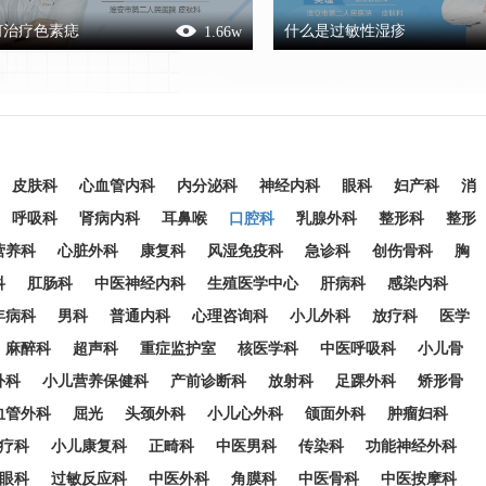
何治疗色素痣
什么是过敏性湿疹
1.66
w
皮肤科
心血管内科
内分泌科
神经内科
眼科
妇产科
消
呼吸科
肾病内科
耳鼻喉
口腔科
乳腺外科
整形科
整形
营养科
心脏外科
康复科
风湿免疫科
急诊科
创伤骨科
胸
科
肛肠科
中医神经内科
生殖医学中心
肝病科
感染内科
年病科
男科
普通内科
心理咨询科
小儿外科
放疗科
医学
麻醉科
超声科
重症监护室
核医学科
中医呼吸科
小儿骨
外科
小儿营养保健科
产前诊断科
放射科
足踝外科
矫形骨
血管外科
屈光
头颈外科
小儿心外科
颌面外科
肿瘤妇科
疗科
小儿康复科
正畸科
中医男科
传染科
功能神经外科
眼科
过敏反应科
中医外科
角膜科
中医骨科
中医按摩科