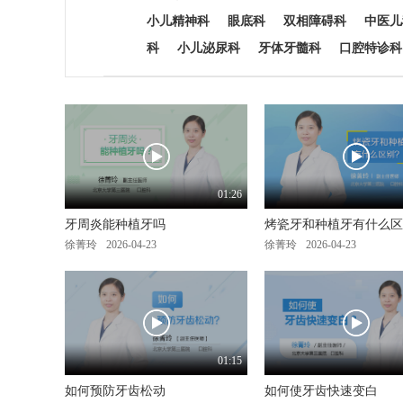
小儿精神科
眼底科
双相障碍科
中医儿
科
小儿泌尿科
牙体牙髓科
口腔特诊科
01:26
牙周炎能种植牙吗
烤瓷牙和种植牙有什么区
徐菁玲
2026-04-23
徐菁玲
2026-04-23
01:15
如何预防牙齿松动
如何使牙齿快速变白