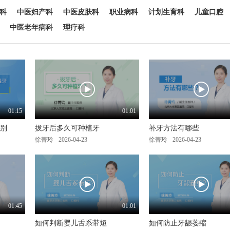
科
中医妇产科
中医皮肤科
职业病科
计划生育科
儿童口腔
中医老年病科
理疗科
01:15
01:01
别
拔牙后多久可种植牙
补牙方法有哪些
徐菁玲
2026-04-23
徐菁玲
2026-04-23
01:45
01:01
如何判断婴儿舌系带短
如何防止牙龈萎缩