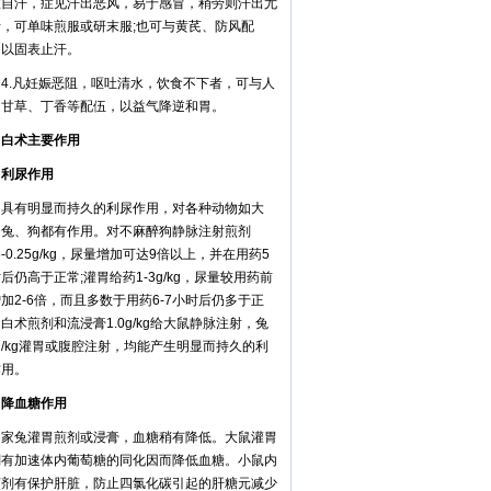
虚自汗，症见汗出恶风，易于感冒，稍劳则汗出尤
者，可单味煎服或研末服;也可与黄芪、防风配
，以固表止汗。
.凡妊娠恶阻，呕吐清水，饮食不下者，可与人
、甘草、丁香等配伍，以益气降逆和胃。
术主要作用
尿作用
有明显而持久的利尿作用，对各种动物如大
、兔、狗都有作用。对不麻醉狗静脉注射煎剂
05-0.25g/kg，尿量增加可达9倍以上，并在用药5
后仍高于正常;灌胃给药1-3g/kg，尿量较用药前
加2-6倍，而且多数于用药6-7小时后仍多于正
白术煎剂和流浸膏1.0g/kg给大鼠静脉注射，兔
0g/kg灌胃或腹腔注射，均能产生明显而持久的利
作用。
血糖作用
兔灌胃煎剂或浸膏，血糖稍有降低。大鼠灌胃
剂有加速体内葡萄糖的同化因而降低血糖。小鼠内
煎剂有保护肝脏，防止四氯化碳引起的肝糖元减少