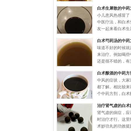
白术生犀散的中药
小儿患风热感冒了
中医疗法，和白术
友一起来看白术生犀
白术芍药汤的中药
味道不好的时候就
来治疗。例如喝些
还是很不错的，有兴
白术酿酒的中药方
中风的症状，大家
都了解。相比较来
个中药方剂，白术酿
治疗肾气虚的白术
肾气虚的病症，应
时治疗才行。这里
术妙功丸的功效挺好