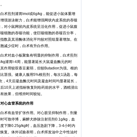
用。
煎剂灌胃lmol或6g/kg，能促进小鼠体重增
和增强游泳耐力，白术能增强网状内皮系统的吞噬
能，对小鼠网状内皮系统呈活化作用，促进小鼠腹
巨噬细胞的吞噬功能，使巨噬细胞的吞噬百分率，
噬指数及其溶酶体消化平均较对照组显著增加。在
细胞减少症时，白术有升白作用。
术对血小板聚集有明显的抑制作用，白术煎剂
5g/kg灌胃l-4周，能显著延长大鼠凝血酶元的时
其作用较双香豆素弱，但较Butadion为强。根的
用比茎强。健康人服用5%根煎剂，每次1汤匙，每
3次，4天后凝血酶元时间及凝血时间均显著延长，
药后10天上述指标恢复到给药前的水平，酒精浸出
也有效果，但维持时间较短。
心血管系统的作用
术有血管扩张作用。对心脏呈抑制作用，剂量
时可致停博，麻醉犬静脉注射煎剂0.1g/kg，血
度下降0.25g/kg时，血压急剧下降，3-4小时内
见恢复。体外试验表明，白术挥发油中之中性油对