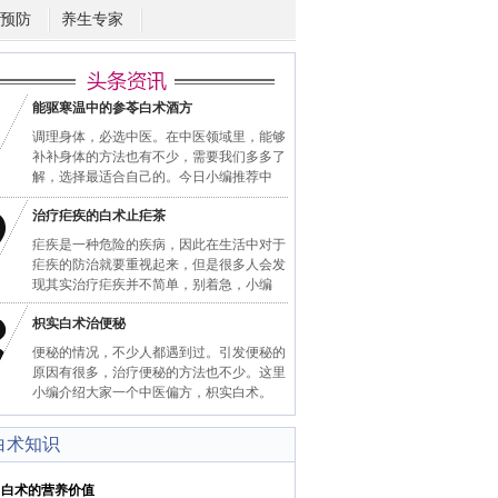
预防
养生专家
能驱寒温中的参苓白术酒方
调理身体，必选中医。在中医领域里，能够
补补身体的方法也有不少，需要我们多多了
解，选择最适合自己的。今日小编推荐中
治疗疟疾的白术止疟茶
疟疾是一种危险的疾病，因此在生活中对于
疟疾的防治就要重视起来，但是很多人会发
现其实治疗疟疾并不简单，别着急，小编
枳实白术治便秘
便秘的情况，不少人都遇到过。引发便秘的
原因有很多，治疗便秘的方法也不少。这里
小编介绍大家一个中医偏方，枳实白术。
白术知识
术的营养价值