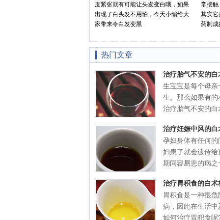
度紧张就有可能让头发变白哦，如果
常接触
出现了白头发不用怕，今天小编给大
其实它
家带来令白发变黑
药制成
热门文章
治疗胎气不安的白
生宝宝是每个母亲
生。那么如果有的
治疗胎气不安的白术
治疗妊娠中风的白
孕妇身体有任何的
妇患了就会遗传给
期间容易患的病之一
治疗胃积食的白术
胃积食是一种很危
病，因此在生活中
如何治疗胃积食呢?