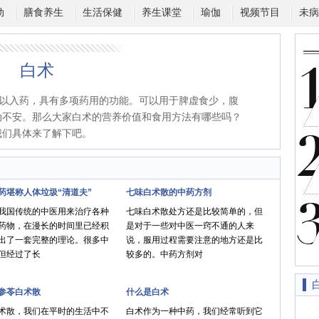
动
膳食养生
生活保健
养生课堂
瑜伽
视频节目
未病
白术
以入药，具有多项药用的功能。可以用于脾虚食少，腹
动不安。那么大家白术的营养价值和食用方法有哪些吗？
我们具体来了解下吧。
药堪称人体垃圾“清道夫”
七味白术散的中药方剂
我国传统的中医用来治疗各种
七味白术散处方还是比较简单的，但
药物，在漫长的时间里已经积
是对于一些对中医一窍不通的人来
出了一套完整的理论。很多中
说，服用过程需要注意的地方还是比
但经过了长
较多的。中药方剂对
参苓白术散
什么是白术
术散，我们在平时的生活中不
白术作为一种中药，我们经常听到它
白