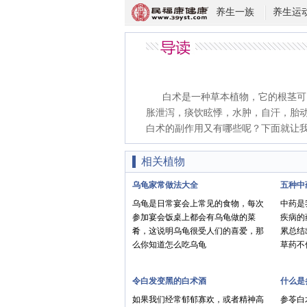
养生一族
养生运
白术是一种草本植物，它的根茎可
胀泄泻，痰饮眩悸，水肿，自汗，胎
白术的副作用又有哪些呢？下面就让
相关植物
乌龟家常做法大全
五种中
乌龟是日常宴会上常见的食物，每次
中药是
参加宴会饭桌上都会有乌龟做的菜
疾病的
肴，这说明乌龟很受人们的喜爱，那
累总结
么你知道怎么吃乌龟
草药不
令白发变黑的白术酒
什么是
如果我们经常郁郁寡欢，或者精神高
参苓白