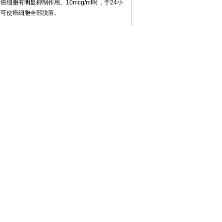
癌细胞有明显抑制作用。10mcg/ml时，于24小
内可使癌细胞全部脱落。