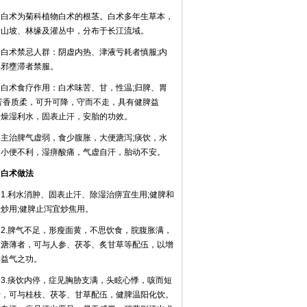
术为菊科植物白术的根茎。白术多年生草本，
于山坡、林缘及灌丛中，分布于长江流域。
术禁忌人群：阴虚内热、津液亏耗者慎服;内
实邪壅滞者禁服。
术食疗作用：白术味苦、甘，性温;归脾、胃
;芳香质柔，可升可降，守而不走，具有健脾益
，燥湿利水，固表止汗，安胎的功效。
治脾气虚弱，食少腹胀，大便溏泻;痰饮，水
，小便不利，湿痹酸痛，气虚自汗，胎动不安。
术做法
.利水消肿、固表止汗、除湿治痹宜生用;健脾和
炒用;健脾止泻宜炒焦用。
.脾气不足，形瘦面黄，不思饮食，脘腹胀满，
便溏薄者，可与人参、茯苓、炙甘草等配伍，以增
脾益气之功。
.痰饮内停，症见胸胁支满，头眩心悸，咳而短
者，可与桂枝、茯苓、甘草配伍，健脾温阳化饮。