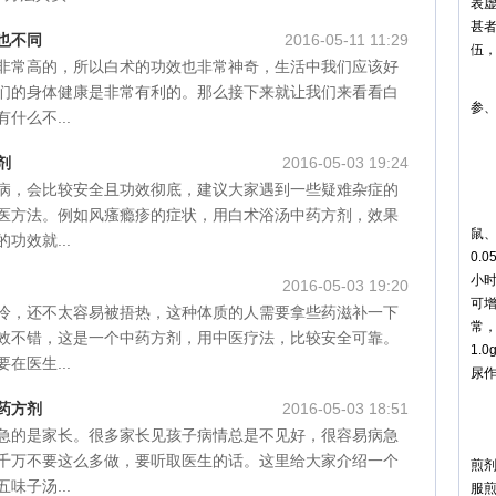
表
甚
也不同
2016-05-11 11:29
伍
非常高的，所以白术的功效也非常神奇，生活中我们应该好
4
们的身体健康是非常有利的。那么接下来就让我们来看看白
参
什么不...
白
剂
2016-05-03 19:24
利
病，会比较安全且功效彻底，建议大家遇到一些疑难杂症的
具
医方法。例如风瘙瘾疹的症状，用白术浴汤中药方剂，效果
鼠
功效就...
0.
小时
2016-05-03 19:20
可增
冷，还不太容易被捂热，这种体质的人需要拿些药滋补一下
常，
效不错，这是一个中药方剂，用中医疗法，比较安全可靠。
1.
在医生...
尿
药方剂
2016-05-03 18:51
降
急的是家长。很多家长见孩子病情总是不见好，很容易病急
家
千万不要这么多做，要听取医生的话。这里给大家介绍一个
煎
味子汤...
服