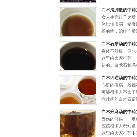
白术消肿散的中药
女人生完孩子之后
体比较虚弱，稍微
得的病，治疗产后浮
白术石斛汤的中药
身体不舒服，偶尔
这里给大家推荐一
错的。白术石斛汤的
白术四逆汤的中药
心脏的疾病一般都
可能很多人不太了
疗此病的白术四逆汤
白术升麻汤的中药
受伤的时候，一定
应该很多人都知道
这里给大家推荐中医