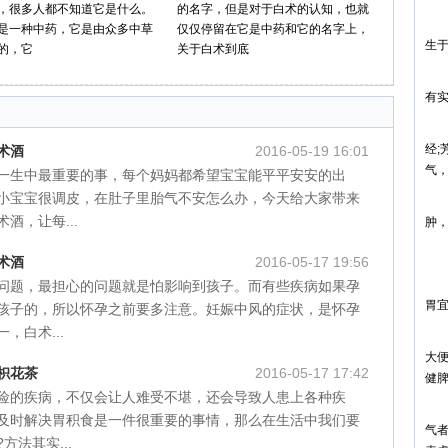
，很多人都不知道它是什么。
的名字，但是对于白术的认知，也就
白
是一种中药，它是由众多中草
仅仅停留在它是中药和它的名字上，
生
的，它
关于白术到底
白
有
白
经
术酒
2016-05-19 16:01
气
一生中最重要的事，每个妈妈都希望宝宝能平平安安的出
小宝宝很调皮，在肚子里胎气不安怎么办，今天给大家带来
主
酒，让每...
肿
白
术酒
2016-05-17 19:56
1
问题，最担心的问题就是怕影响到孩子。而有些疾病如果孕
胃宜
孩子的，所以怀孕之前要多注意。妊娠中风的症状，是怀孕
，白术...
2
大
枳花茶
2016-05-17 17:42
健
险的疾病，不仅会让人难受不堪，还会导致人患上各种疾
3
及时解决胃积食是一件很重要的事情，那么在生活中我们要
气
方法其实...