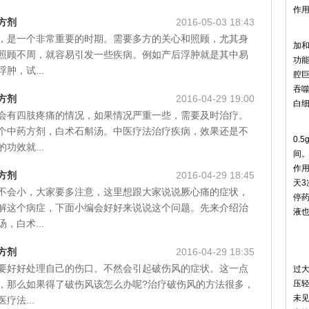
作
方剂
2016-05-03 18:43
白术
，是一个非常重要的时期。需要多方的关心和照顾，尤其身
加
照顾不周，就容易引发一些疾病。例如产后浮肿就是其中易
功
肿，试...
腔
吞
方剂
2016-04-29 19:00
白
会有四肢疼痛的情况，如果情况严重一些，需要及时治疗。
白
个中药方剂，白术石斛汤。中医疗法治疗疾病，效果还是不
0.
功效就...
间。
作
方剂
2016-04-29 18:45
天
不会小，大家要多注意，这里想跟大家说说厥心痛的症状，
停
解这个病症，下面小编会好好来说说这个问题。先来介绍治
液
，白术...
对
方剂
2016-04-29 18:35
白
要好好处理自己的伤口。不然会引起破伤风的症状。这一点
过大
，那么如果得了破伤风该怎么办呢?治疗破伤风的方法很多，
压轻
未
疗法...