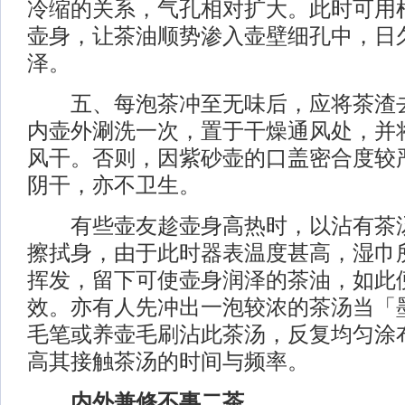
冷缩的关系，气孔相对扩大。此时可用
壶身，让茶油顺势渗入壶壁细孔中，日
泽。
五、每泡茶冲至无味后，应将茶渣去
内壶外涮洗一次，置于干燥通风处，并
风干。否则，因紫砂壶的口盖密合度较
阴干，亦不卫生。
有些壶友趁壶身高热时，以沾有茶汤
擦拭身，由于此时器表温度甚高，湿巾
挥发，留下可使壶身润泽的茶油，如此
效。亦有人先冲出一泡较浓的茶汤当「
毛笔或养壶毛刷沾此茶汤，反复均匀涂
高其接触茶汤的时间与频率。
内外兼修不事二茶