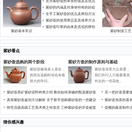
宜兴紫砂壶的审美价值及其优点
紫砂的内涵及对身体特有的好处
全手工紫砂壶的优点及辨别方法
紫砂壶的使用禁忌及其保养方法
紫砂壶印章的由来及优劣的辨别
紫砂基本常识
紫砂制壶工艺
紫砂看点
紫砂壶选购的两个阶段
紫砂方壶的制作原则与基础
紫砂壶被很多人喜欢，
紫砂壶深受大众喜爱，
然而在选购时却也有着
我们外行人只能看看其
很大的学问。
外在的一些花纹。
紫砂壶原矿紫砂泥料种类介绍
教你如何准确的甄选紫砂壶
买一把好壶需要
真假紫砂壶鉴别方法解析
关于新手选购紫砂壶的一些建议
紫砂壶泡茶的基
研究员级高级工艺美术师之何道洪
三种紫砂壶的开壶秘笈
壶嘴的曲直制作
猜你感兴趣