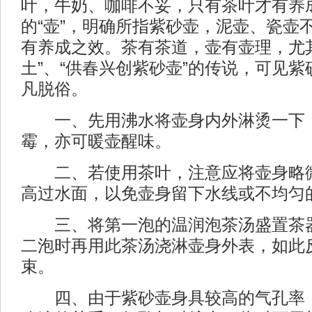
叶，牛奶、咖啡不妥，只有茶叶才有养
的“壶”，明确所指紫砂壶，泥壶、瓷壶
有养成之效。茶有茶道，壶有壶理，尤
土”、“供春兴创紫砂壶”的传说，可见
凡脱俗。
一、先用沸水将壶身内外淋烫一下，
霉，亦可暖壶醒味。
二、若使用茶叶，注意应将壶身略微
高过水面，以免壶身留下水线或不均匀
三、将第一泡的温润泡茶汤盛置茶器
二泡时再用此茶汤浇淋壶身外表，如此
束。
四、由于紫砂壶身具较高的气孔率，