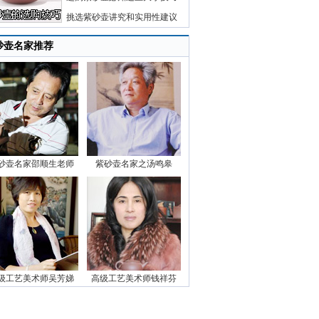
挑选紫砂壶讲究和实用性建议
砂壶名家推荐
砂壶名家邵顺生老师
紫砂壶名家之汤鸣皋
级工艺美术师吴芳娣
高级工艺美术师钱祥芬