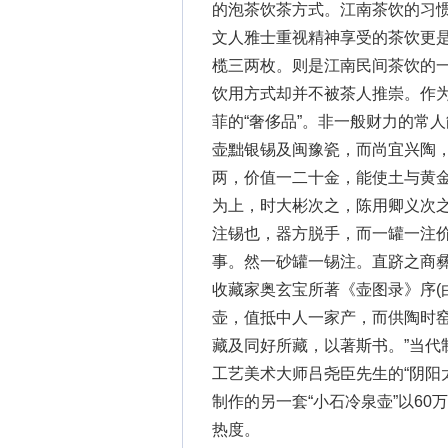
的泡茶饮茶方式。江南茶饮的习惯
文人雅士重视精神享受的茶饮更
榄三两枚。则是江南民间茶饮的
饮用方式却并不被茶人推崇。作
菲的“奢侈品”。非一般财力的常
壶黜银锡及闽豫瓷，而尚宜兴陶
两，价值一二十金，能使土与黄金
为上，时大彬次之，陈用卿义次
注锡也，器方脱手，而一罐一注
事。然一砂罐一锡注。直跻之商彝
收藏家奥玄宝所著《壶图录》序(
壶，值抵中人一家产，而供陶时
藏及同好所藏，以著斯书。”当代
工艺美术大师吕尧臣先生的“阴阳太
制作的另一套“小石冷泉壶”以6
热度。