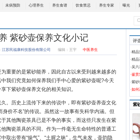
未病预防
心理养生
养生食谱
饮食禁忌
养生专家
曝光
养 紫砂壶保养文化小记
评
：
江苏民福康科技股份有限公司
编辑：
王宇
中医养生
·精
·精
·吴
为重要的是紫砂能养，因此自古以来受到越来越多的
·鉴
活中我们究竟如何保养我们手中心爱的紫砂壶呢?今天
·紫
分享下紫砂壶保养文化的相关知识。
·如
久。历史上流传下来的传说中，即有紫砂壶养壶文化
紫
而身价不名”的传说。虽然这一故事有失科学内涵。但
优于其他陶瓷茶具已是不争的事实，而这些只发生在紫
其他陶瓷茶具的不同。作为一件毫无生命特性的普通工
中取出带有“燥气”、“土腥之昧”，生气未发，壶韵隐