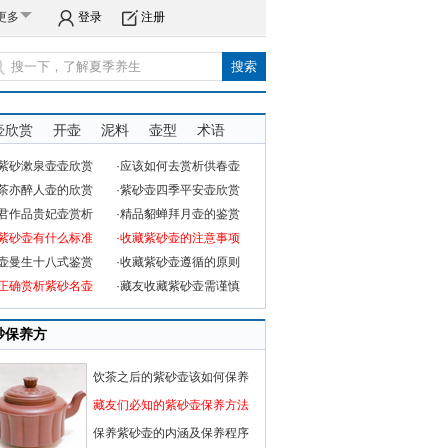
更多
登录
注册
壶欣赏
开壶
泥料
壶型
术语
品紫砂漱泉壶壶欣赏
·应该如何去赏析供春壶
品茶亦醉人壶的欣赏
·紫砂壶四季平安壶欣赏
六君作品贵妃壶赏析
·精品貂蝉拜月壶的鉴赏
赏紫砂壶有什么标准
·收藏紫砂壶的注意事项
砂壶曼生十八式鉴赏
·收藏紫砂壶遵循的原则
何正确赏析紫砂名壶
·藏友收藏紫砂壶需谨慎
砂保养方
饮茶之后的紫砂壶该如何保养
藏友们必知的紫砂壶保养方法
保养紫砂壶的内涵及保养程序