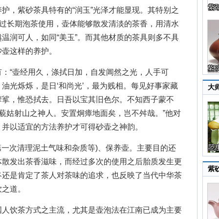
护，紫砂茶具特有的“润玉”光泽才能显现。其特别之
经过长期泡茶使用，壶体能够散发清淡的茶香，用清水
温润可人，如同“美玉”。而其他材质的茶具则多不具
砂壶这样的养护。
“壶经用久，涤拭日加，自发阊然之光，人手可
油光烁烁，是日‘和尚光’，最为贱相。每见好事家藏
大
摩挲，惟恐拭去。日吾以宝其旧色尔。不知西子蒙不
藐姑射山之神人。安置炯瘴地面矣，岂不舛哉。”他对
，并以适宜的方法养护才可得砂壶之神韵。
一次清理泥土气味和杂质等)、保养壶。主要目的还
体散发出茶香滋味，而经过多次的使用之后胎质发生更
紫
终还是肯定了茶人对茶味的追求，也反映了当代中华茶
饮之道。
人饮茶方式之主流，尤其是壶泡法在江南已成为主要