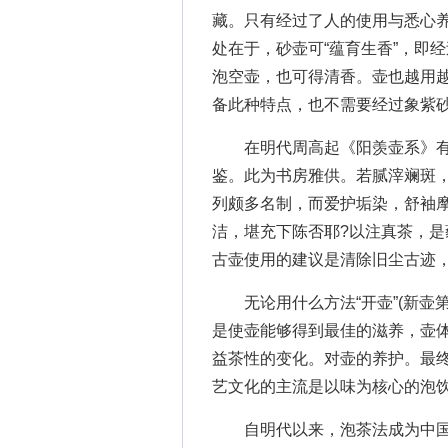
藏。只有经过了人的使用与悉心养
处在于，砂壶可“蕴育生香”，即
泡空壶，也可得清香。壶也越用越
备此种特点，也不需要经过象紫
在明代周高起《阳羡壶系》有：
鉴。此为书房雅供。若腻滓斓斑，
列颇多名制，而爱护垢染，舒袖
洁，堪充下陈否耶?以注真茶，是
古壶使用的建议是清除旧尘古迹
无论用什么方法“开壶”(新壶第
是使壶能够得到最佳的滋养，壶
益茶性的变化。对壶的养护。最
艺文化的主流是以味为核心的泡
自明代以来，泡茶法成为中国