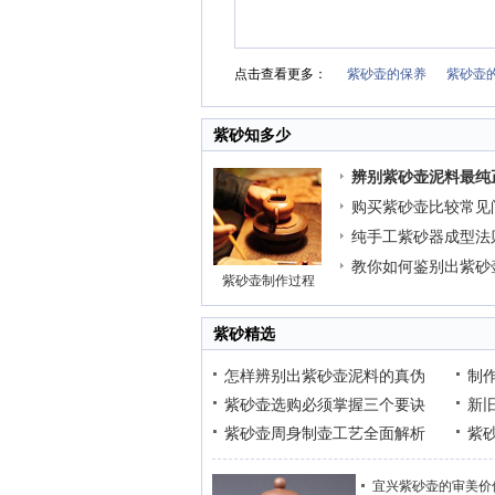
点击查看更多：
紫砂壶的保养
紫砂壶
紫砂知多少
辨别紫砂壶泥料最纯
购买紫砂壶比较常见
纯手工紫砂器成型法
教你如何鉴别出紫砂
紫砂壶制作过程
紫砂精选
怎样辨别出紫砂壶泥料的真伪
制
紫砂壶选购必须掌握三个要诀
新
紫砂壶周身制壶工艺全面解析
紫
宜兴紫砂壶的审美价