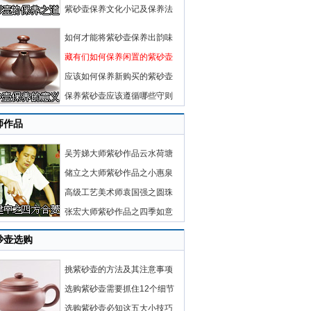
紫砂壶保养文化小记及保养法
如何才能将紫砂壶保养出韵味
藏有们如何保养闲置的紫砂壶
应该如何保养新购买的紫砂壶
保养紫砂壶应该遵循哪些守则
师作品
吴芳娣大师紫砂作品云水荷塘
储立之大师紫砂作品之小惠泉
高级工艺美术师袁国强之圆珠
张宏大师紫砂作品之四季如意
砂壶选购
挑紫砂壶的方法及其注意事项
选购紫砂壶需要抓住12个细节
选购紫砂壶必知这五大小技巧