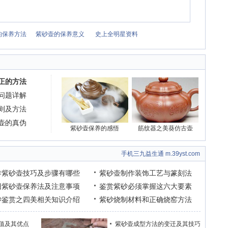
的保养方法
紫砂壶的保养意义
史上全明星资料
正的方法
问题详解
则及方法
壶的真伪
紫砂壶保养的感悟
筋纹器之美葵仿古壶
手机三九益生通 m.39yst.com
作紫砂壶技巧及步骤有哪些
紫砂壶制作装饰工艺与篆刻法
旧紫砂壶保养法及注意事项
鉴赏紫砂必须掌握这六大要素
砂鉴赏之四美相关知识介绍
紫砂烧制材料和正确烧窑方法
值及其优点
紫砂壶成型方法的变迁及其技巧