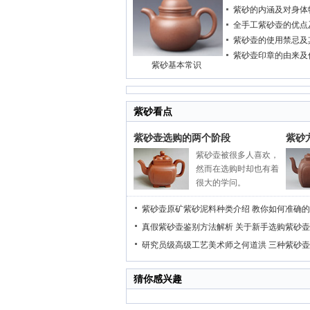
紫砂的内涵及对身体
全手工紫砂壶的优点
紫砂壶的使用禁忌及
紫砂壶印章的由来及
紫砂基本常识
紫砂看点
紫砂壶选购的两个阶段
紫砂
紫砂壶被很多人喜欢，
然而在选购时却也有着
很大的学问。
紫砂壶原矿紫砂泥料种类介绍
教你如何准确的
真假紫砂壶鉴别方法解析
关于新手选购紫砂壶
研究员级高级工艺美术师之何道洪
三种紫砂壶
猜你感兴趣