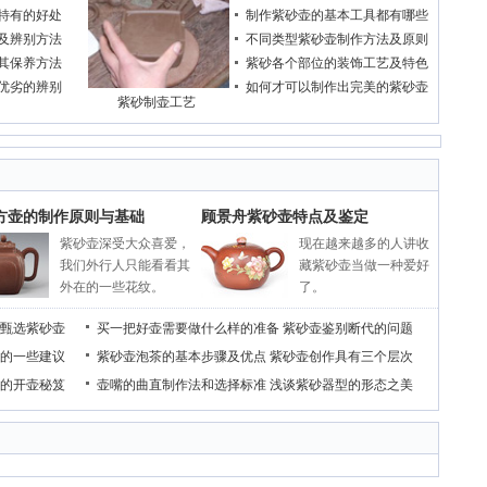
特有的好处
制作紫砂壶的基本工具都有哪些
及辨别方法
不同类型紫砂壶制作方法及原则
其保养方法
紫砂各个部位的装饰工艺及特色
优劣的辨别
如何才可以制作出完美的紫砂壶
紫砂制壶工艺
方壶的制作原则与基础
顾景舟紫砂壶特点及鉴定
紫砂壶深受大众喜爱，
现在越来越多的人讲收
我们外行人只能看看其
藏紫砂壶当做一种爱好
外在的一些花纹。
了。
甄选紫砂壶
买一把好壶需要做什么样的准备
紫砂壶鉴别断代的问题
的一些建议
紫砂壶泡茶的基本步骤及优点
紫砂壶创作具有三个层次
的开壶秘笈
壶嘴的曲直制作法和选择标准
浅谈紫砂器型的形态之美