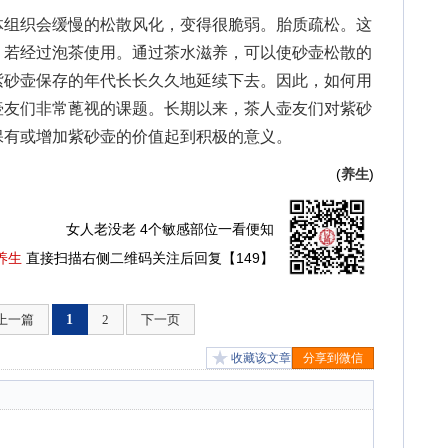
组织会缓慢的松散风化，变得很脆弱。胎质疏松。这
：若经过泡茶使用。通过茶水滋养，可以使砂壶松散的
紫砂壶保存的年代长长久久地延续下去。因此，如何用
壶友们非常蓖视的课题。长期以来，茶人壶友们对紫砂
保有或增加紫砂壶的价值起到积极的意义。
(
养生
)
女人老没老 4个敏感部位一看便知
养生
直接扫描右侧二维码关注后回复【149】
上一篇
1
2
下一页
收藏该文章
分享到微信