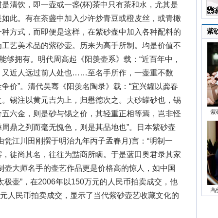
是清饮，即一壶或一盏(杯)茶中只有茶和水，尤其是
是如此。有在茶盏中加入少许炒青豆或橙皮丝，或青橄
紫
一种方式，而即便是这样，在紫砂壶中加入各种配料的
为工艺美术品的紫砂壶。历来为高手所制。均是价值不
人能够拥有。明代周高起《阳羡壶系》载：“近百年中，
，又近人远过前人处也……至名手所作，一壶重不数
争价”。清代吴骞《阳羡名陶录》载：“宜兴罐以龚春
之。锡注以黄元吉为上，归懋德次之。夫砂罐砂也，锡
紫
价五六金，则是砂与锡之价，其轻重正相等焉，岂非怪
周鼎之列而毫无愧色，则是其品地也”。日本紫砂壶
由瓮江川田刚撰于明治九年丙子孟春月)言：“明制一
窑，徒尚其名，往往为黠商所瞒。于是蓝田奥君录其家
制壶大师名手的壶艺作品更是价格高的惊人，如中国
极壶”，在2006年以150万元的人民币拍卖成交，他
高
0万元人民币拍卖成交，显示了当代紫砂壶艺收藏文化的