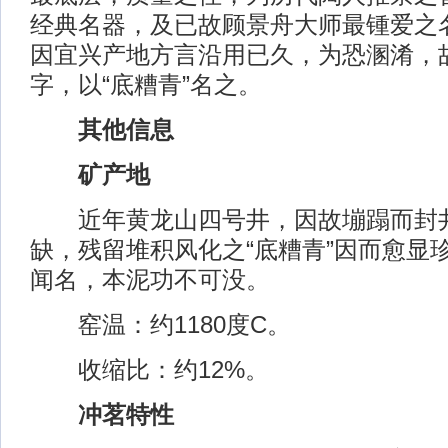
经典名器，及已故顾景舟大师最锺爱之
因宜兴产地方言沿用已久，为恐溷淆，
字，以“底糟青”名之。
其他信息
矿产地
近年黄龙山四号井，因故塴蹋而封
缺，残留堆积风化之“底糟青”因而愈显
闻名，本泥功不可没。
窑温：约1180度C。
收缩比：约12%。
冲茗特性