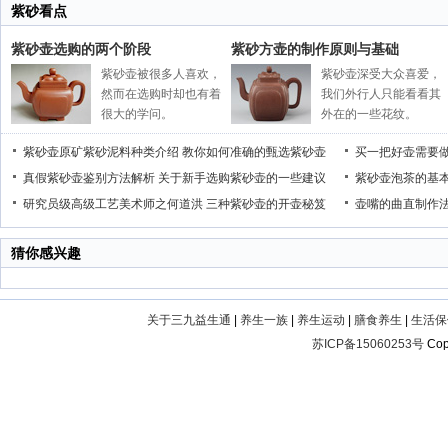
紫砂看点
紫砂壶选购的两个阶段
紫砂方壶的制作原则与基础
紫砂壶被很多人喜欢，
紫砂壶深受大众喜爱，
然而在选购时却也有着
我们外行人只能看看其
很大的学问。
外在的一些花纹。
紫砂壶原矿紫砂泥料种类介绍
教你如何准确的甄选紫砂壶
买一把好壶需要
真假紫砂壶鉴别方法解析
关于新手选购紫砂壶的一些建议
紫砂壶泡茶的基
研究员级高级工艺美术师之何道洪
三种紫砂壶的开壶秘笈
壶嘴的曲直制作
猜你感兴趣
关于三九益生通
|
养生一族
|
养生运动
|
膳食养生
|
生活保
苏ICP备15060253号
Cop