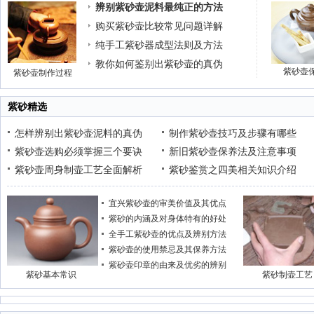
辨别紫砂壶泥料最纯正的方法
购买紫砂壶比较常见问题详解
纯手工紫砂器成型法则及方法
教你如何鉴别出紫砂壶的真伪
紫砂壶
紫砂壶制作过程
紫砂精选
怎样辨别出紫砂壶泥料的真伪
制作紫砂壶技巧及步骤有哪些
紫砂壶选购必须掌握三个要诀
新旧紫砂壶保养法及注意事项
紫砂壶周身制壶工艺全面解析
紫砂鉴赏之四美相关知识介绍
宜兴紫砂壶的审美价值及其优点
紫砂的内涵及对身体特有的好处
全手工紫砂壶的优点及辨别方法
紫砂壶的使用禁忌及其保养方法
紫砂壶印章的由来及优劣的辨别
紫砂基本常识
紫砂制壶工艺