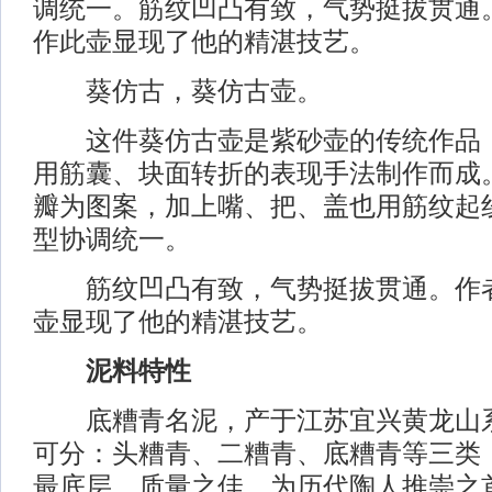
调统一。筋纹凹凸有致，气势挺拔贯通
作此壶显现了他的精湛技艺。
葵仿古，葵仿古壶。
这件葵仿古壶是紫砂壶的传统作品，
用筋囊、块面转折的表现手法制作而成
瓣为图案，加上嘴、把、盖也用筋纹起
型协调统一。
筋纹凹凸有致，气势挺拔贯通。作者
壶显现了他的精湛技艺。
泥料特性
底糟青名泥，产于江苏宜兴黄龙山系
可分：头糟青、二糟青、底糟青等三类
最底层，质量之佳，为历代陶人推崇之