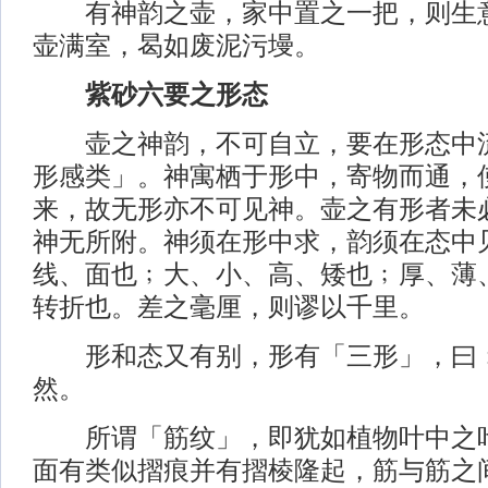
有神韵之壶，家中置之一把，则生意
壶满室，曷如废泥污墁。
紫砂六要之形态
壶之神韵，不可自立，要在形态中流
形感类」。神寓栖于形中，寄物而通，
来，故无形亦不可见神。壶之有形者未
神无所附。神须在形中求，韵须在态中
线、面也﹔大、小、高、矮也﹔厚、薄
转折也。差之毫厘，则谬以千里。
形和态又有别，形有「三形」，曰﹕
然。
所谓「筋纹」，即犹如植物叶中之叶
面有类似摺痕并有摺棱隆起，筋与筋之