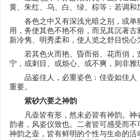
黄、朱红、乌、白、绿、棕等﹔若调和
各色之中又有深浅光暗之别，或单独
用，务使其色不艳不俗，而见其沉著古
新冷隽、明秀柔和，使人览之舒目悦心
若其色火而艳、昏而俗、花而俏，览
宁，或刺目、或烦心、或不爽，则非雅
品鉴佳人，必重姿色﹔佳壶如佳人，
重要。
紫砂六要之神韵
凡壶皆有形，然未必皆有神韵。神者
韵者，风姿仪致也。二者皆可感受而不
神韵之壶，皆有鲜明的个性与生命的活