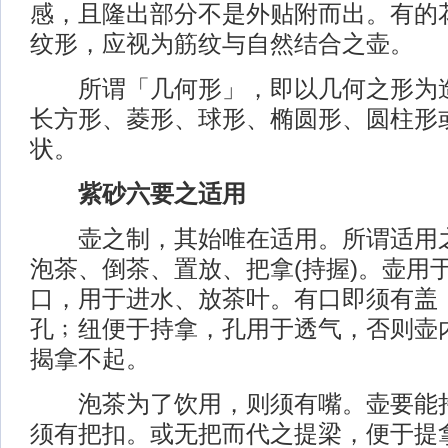
感，且隆出部分不是外贴附而出。有的
纹形，应视为筋纹与自然结合之壶。
所谓「几何形」，即以几何之形为造
长方形、菱形、球形、椭圆形、圆柱形
状。
紫砂六要之适用
壶之制，其始唯在适用。所谓适用之
泡茶、倒茶、置放、把拿(持握)。壶用
口，用于进水、放茶叶。有口即须有盖
孔﹔纽便于持拿，孔用于透气，否则壶
揭拿不起。
泡茶为了饮用，则须有嘴。壶要能持
须有把扣。或无把而代之提梁，便于提