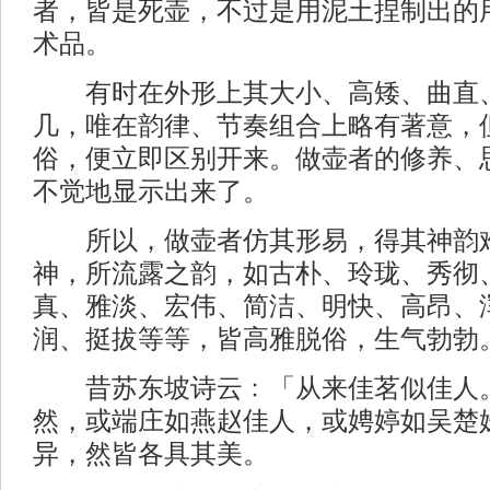
者，皆是死壶，不过是用泥土捏制出的
术品。
有时在外形上其大小、高矮、曲直
几，唯在韵律、节奏组合上略有著意，
俗，便立即区别开来。做壶者的修养、
不觉地显示出来了。
所以，做壶者仿其形易，得其神韵难
神，所流露之韵，如古朴、玲珑、秀彻
真、雅淡、宏伟、简洁、明快、高昂、
润、挺拔等等，皆高雅脱俗，生气勃勃
昔苏东坡诗云﹕「从来佳茗似佳人。
然，或端庄如燕赵佳人，或娉婷如吴楚
异，然皆各具其美。