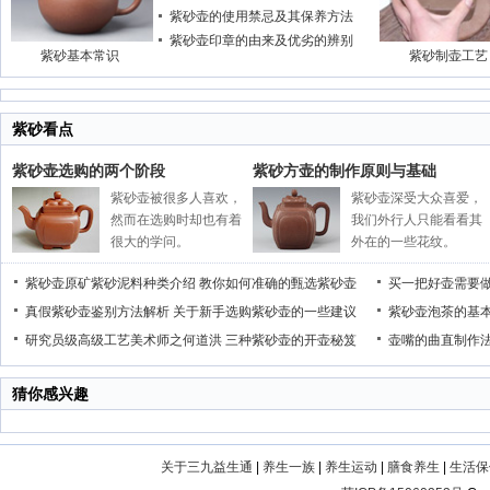
紫砂壶的使用禁忌及其保养方法
紫砂壶印章的由来及优劣的辨别
紫砂基本常识
紫砂制壶工艺
紫砂看点
紫砂壶选购的两个阶段
紫砂方壶的制作原则与基础
紫砂壶被很多人喜欢，
紫砂壶深受大众喜爱，
然而在选购时却也有着
我们外行人只能看看其
很大的学问。
外在的一些花纹。
紫砂壶原矿紫砂泥料种类介绍
教你如何准确的甄选紫砂壶
买一把好壶需要
真假紫砂壶鉴别方法解析
关于新手选购紫砂壶的一些建议
紫砂壶泡茶的基
研究员级高级工艺美术师之何道洪
三种紫砂壶的开壶秘笈
壶嘴的曲直制作
猜你感兴趣
关于三九益生通
|
养生一族
|
养生运动
|
膳食养生
|
生活保