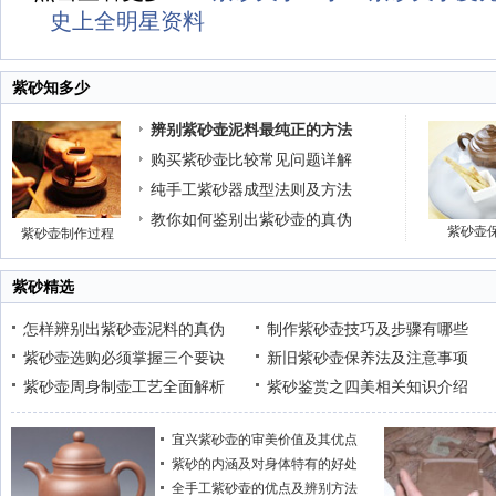
史上全明星资料
紫砂知多少
辨别紫砂壶泥料最纯正的方法
购买紫砂壶比较常见问题详解
纯手工紫砂器成型法则及方法
教你如何鉴别出紫砂壶的真伪
紫砂壶
紫砂壶制作过程
紫砂精选
怎样辨别出紫砂壶泥料的真伪
制作紫砂壶技巧及步骤有哪些
紫砂壶选购必须掌握三个要诀
新旧紫砂壶保养法及注意事项
紫砂壶周身制壶工艺全面解析
紫砂鉴赏之四美相关知识介绍
宜兴紫砂壶的审美价值及其优点
紫砂的内涵及对身体特有的好处
全手工紫砂壶的优点及辨别方法