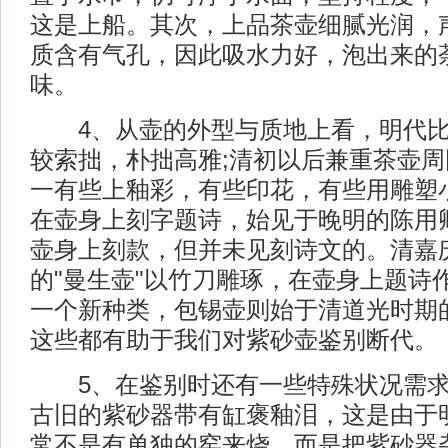
这是上船。其次，上品茶壶细腻光润，
质含有气孔，因此吸水力好，泡出来的
味。
4、从壶的外型与质地上看，明代比
较索拙，朴拙高雅;清初以后兼重茶壶
一有些上釉彩，有些印花，有些用雕塑
在壶身上刻字题诗，始见于晚明的陈用
壶身上刻款，但并未见刻诗文的。清嘉
的"曼生壶"以竹刀雕琢，在壶身上题诗
一个新种类，包锡壶则始于清道光时期
这些都有助于我们对紫砂壶鉴别断代。
5、在鉴别时还有一些特殊状况需求
古旧的紫砂器带有缸褒釉泪，这是由于
常不是有单独的窑来烧，而是把紫砂器