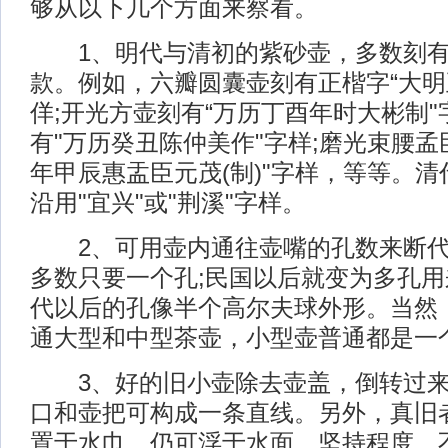
够从以下几个方面来察看。
1、明代与清初的紫砂壶，多数刻有
款。例如，六瓣圆囊壶刻有正楷字“大明
佯;开光方壶刻有“万历丁酉年时大彬制"
有"万历癸丑陈仲美作"字样;磨光束腰孟
年甲辰惠盂臣元茂(制)"字样，等等。
沿用"宜兴"或"荆溪"字样。
2、可用壶内通往壶嘴的孔数来断代
多数只要一个孔;民国以后就变为多孔
代以后的孔像半个高尔夫球外形。当然
通大型和中型茶壶，小型壶普通都是一
3、好的旧小壶除去壶盖，倒转过来
口和壶把可构成一条直线。另外，真旧
置于水巾，仍可浮于水面，坚持程度，