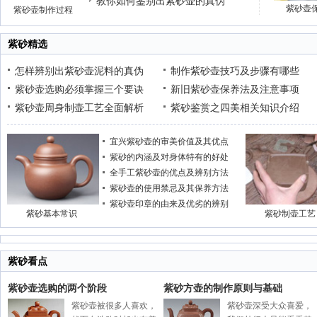
教你如何鉴别出紫砂壶的真伪
紫砂壶
紫砂壶制作过程
紫砂精选
怎样辨别出紫砂壶泥料的真伪
制作紫砂壶技巧及步骤有哪些
紫砂壶选购必须掌握三个要诀
新旧紫砂壶保养法及注意事项
紫砂壶周身制壶工艺全面解析
紫砂鉴赏之四美相关知识介绍
宜兴紫砂壶的审美价值及其优点
紫砂的内涵及对身体特有的好处
全手工紫砂壶的优点及辨别方法
紫砂壶的使用禁忌及其保养方法
紫砂壶印章的由来及优劣的辨别
紫砂基本常识
紫砂制壶工艺
紫砂看点
紫砂壶选购的两个阶段
紫砂方壶的制作原则与基础
紫砂壶被很多人喜欢，
紫砂壶深受大众喜爱，