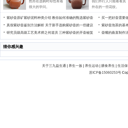
然而在选购时却也有着
我们外行人只能看看其
很大的学问。
外在的一些花纹。
紫砂壶原矿紫砂泥料种类介绍
教你如何准确的甄选紫砂壶
买一把好壶需要
真假紫砂壶鉴别方法解析
关于新手选购紫砂壶的一些建议
紫砂壶泡茶的基
研究员级高级工艺美术师之何道洪
三种紫砂壶的开壶秘笈
壶嘴的曲直制作
猜你感兴趣
关于三九益生通
|
养生一族
|
养生运动
|
膳食养生
|
生活保
苏ICP备15060253号
Cop