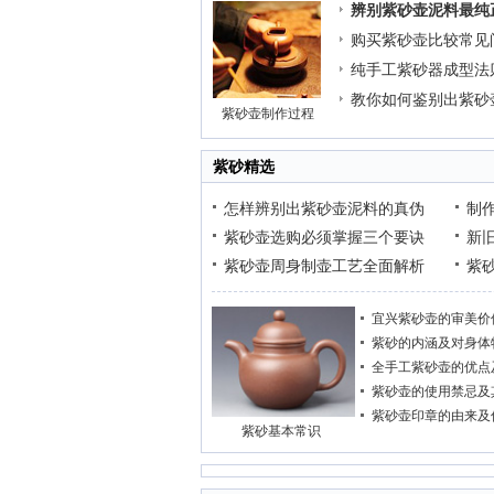
辨别紫砂壶泥料最纯
购买紫砂壶比较常见
纯手工紫砂器成型法
教你如何鉴别出紫砂
紫砂壶制作过程
紫砂精选
怎样辨别出紫砂壶泥料的真伪
制
紫砂壶选购必须掌握三个要诀
新
紫砂壶周身制壶工艺全面解析
紫
宜兴紫砂壶的审美价
紫砂的内涵及对身体
全手工紫砂壶的优点
紫砂壶的使用禁忌及
紫砂壶印章的由来及
紫砂基本常识