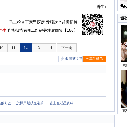
(
养生
)
紫
马上检查下家里厨房 发现这个赶紧扔掉
养生
直接扫描右侧二维码关注后回复【156】
10
11
12
13
14
下一页
收藏该文章
分享到微信
紫
茶的好处
怎样用紫砂壶泡茶
史上全明星资料
高