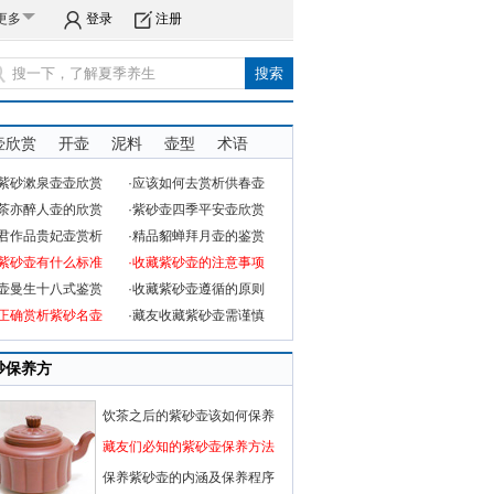
更多
登录
注册
壶欣赏
开壶
泥料
壶型
术语
品紫砂漱泉壶壶欣赏
·应该如何去赏析供春壶
品茶亦醉人壶的欣赏
·紫砂壶四季平安壶欣赏
六君作品贵妃壶赏析
·精品貂蝉拜月壶的鉴赏
赏紫砂壶有什么标准
·收藏紫砂壶的注意事项
砂壶曼生十八式鉴赏
·收藏紫砂壶遵循的原则
何正确赏析紫砂名壶
·藏友收藏紫砂壶需谨慎
砂保养方
饮茶之后的紫砂壶该如何保养
藏友们必知的紫砂壶保养方法
保养紫砂壶的内涵及保养程序