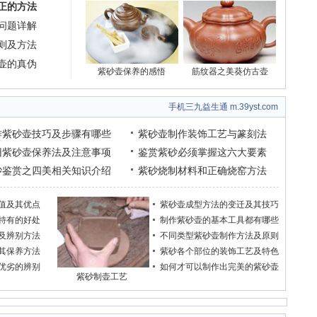
正的方法
问题详解
则及方法
壶的真伪
紫砂壶保养的感悟
筋纹器之美葵仿古壶
手机三九益生通 m.39yst.com
作紫砂壶技巧及步骤有哪些
紫砂壶制作装饰工艺与篆刻法
旧紫砂壶保养法及注意事项
鉴赏紫砂必须掌握这六大要素
砂鉴赏之四美相关知识介绍
紫砂烧制材料和正确烧窑方法
值及其优点
紫砂壶成型方法的变迁及其技巧
特有的好处
制作紫砂壶的基本工具都有哪些
及辨别方法
不同类型紫砂壶制作方法及原则
其保养方法
紫砂各个部位的装饰工艺及特色
优劣的辨别
如何才可以制作出完美的紫砂壶
紫砂制壶工艺