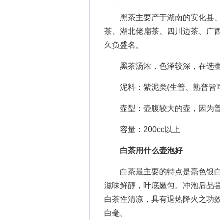
黑茶主要产于湖南的安化县、
茶、湖北佬扁茶、四川边茶、广
久负盛名。
黑茶汤浓，色泽较深，在选壶
泥料：紫泥类(生普、熟普皆可)
壶型：壶腹较大的壶，因为普
容量：200cc以上
白茶用什么壶泡好
白茶最主要的特点是毫色银白，
滋味鲜醇，叶底嫩匀。冲泡后品
白茶性清凉，具有退热降火之功
白毫。