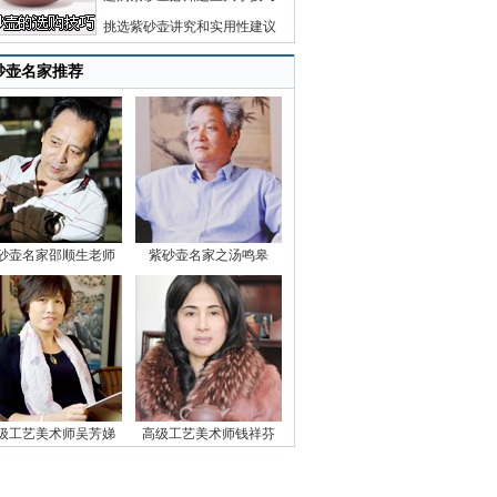
挑选紫砂壶讲究和实用性建议
砂壶名家推荐
砂壶名家邵顺生老师
紫砂壶名家之汤鸣皋
级工艺美术师吴芳娣
高级工艺美术师钱祥芬