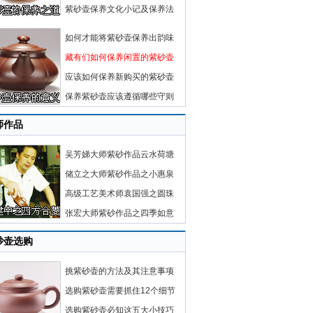
紫砂壶保养文化小记及保养法
如何才能将紫砂壶保养出韵味
藏有们如何保养闲置的紫砂壶
应该如何保养新购买的紫砂壶
保养紫砂壶应该遵循哪些守则
师作品
吴芳娣大师紫砂作品云水荷塘
储立之大师紫砂作品之小惠泉
高级工艺美术师袁国强之圆珠
张宏大师紫砂作品之四季如意
砂壶选购
挑紫砂壶的方法及其注意事项
选购紫砂壶需要抓住12个细节
选购紫砂壶必知这五大小技巧