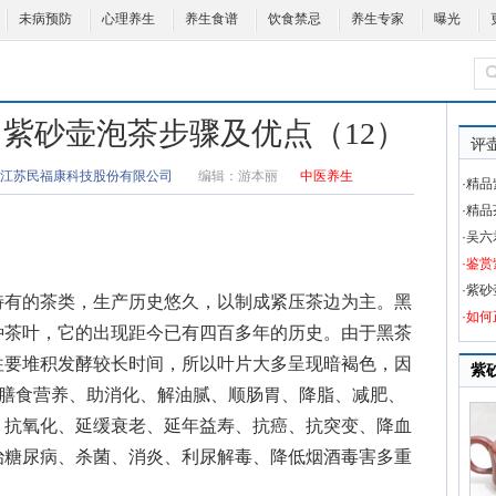
未病预防
心理养生
养生食谱
饮食禁忌
养生专家
曝光
 紫砂壶泡茶步骤及优点（12）
评
江苏民福康科技股份有限公司
编辑：
游本丽
中医养生
·精
·精
·吴
·鉴
·紫
有的茶类，生产历史悠久，以制成紧压茶边为主。黑
·如
种茶叶，它的出现距今已有四百多年的历史。由于黑茶
往要堆积发酵较长时间，所以叶片大多呈现暗褐色，因
紫
充膳食营养、助消化、解油腻、顺肠胃、降脂、减肥、
、抗氧化、延缓衰老、延年益寿、抗癌、抗突变、降血
治糖尿病、杀菌、消炎、利尿解毒、降低烟酒毒害多重