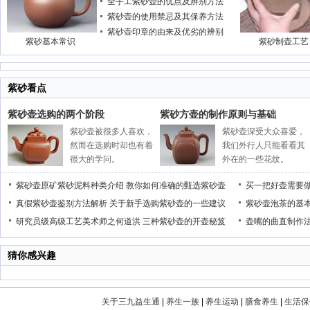
全手工紫砂壶的优点及辨别方法
紫砂壶的使用禁忌及其保养方法
紫砂壶印章的由来及优劣的辨别
紫砂基本常识
紫砂制壶工艺
紫砂看点
紫砂壶选购的两个阶段
紫砂方壶的制作原则与基础
紫砂壶被很多人喜欢，
紫砂壶深受大众喜爱，
然而在选购时却也有着
我们外行人只能看看其
很大的学问。
外在的一些花纹。
紫砂壶原矿紫砂泥料种类介绍
教你如何准确的甄选紫砂壶
买一把好壶需要
真假紫砂壶鉴别方法解析
关于新手选购紫砂壶的一些建议
紫砂壶泡茶的基
研究员级高级工艺美术师之何道洪
三种紫砂壶的开壶秘笈
壶嘴的曲直制作
猜你感兴趣
关于三九益生通
|
养生一族
|
养生运动
|
膳食养生
|
生活保