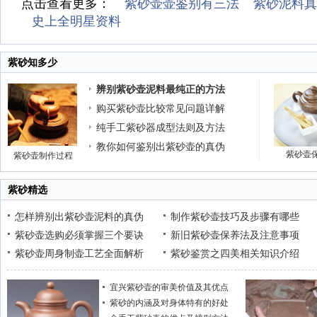
点击查看更多：
紫砂壶壶鉴别有三法
紫砂泥料真
史上全明星资料
紫砂知多少
辨别紫砂壶泥料最纯正的方法
购买紫砂壶比较常见问题详解
纯手工紫砂器成型法则及方法
教你如何鉴别出紫砂壶的真伪
紫砂壶
紫砂壶制作过程
紫砂精选
怎样辨别出紫砂壶泥料的真伪
制作紫砂壶技巧及步骤有哪些
紫砂壶选购必须掌握三个要诀
新旧紫砂壶保养法及注意事项
紫砂壶周身制壶工艺全面解析
紫砂鉴赏之四美相关知识介绍
宜兴紫砂壶的审美价值及其优点
紫砂的内涵及对身体特有的好处