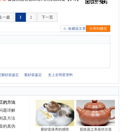
上一篇
1
2
下一页
收藏该文章
分享到微信
泥紫砂壶鉴定
紫砂壶鉴定
史上全明星资料
正的方法
问题详解
则及方法
壶的真伪
紫砂壶保养的感悟
筋纹器之美葵仿古壶