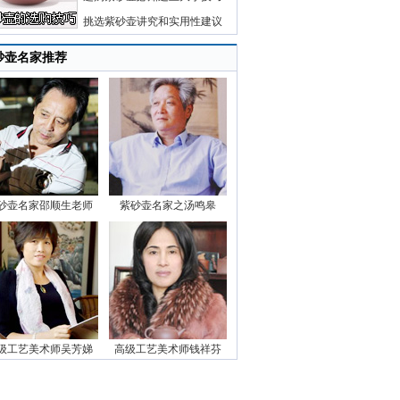
挑选紫砂壶讲究和实用性建议
砂壶名家推荐
砂壶名家邵顺生老师
紫砂壶名家之汤鸣皋
级工艺美术师吴芳娣
高级工艺美术师钱祥芬