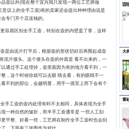
品壶以外(现在整个宜兴我只发现一两位工艺师做
真正意议上的全手工壶)有的卖家还会提出种种理由说是
谁会专门开个店送钱的。
更容易区别全手工壶，特别在壶的内壁盖了章，这样
。
壶是由泥片打平后，根据壶的形状切好后再围起成壶
大
会有泥片接头。这个接头在壶的外面是 看不出来的，一
可以通过手工处理掉，壶里面因为有的地方看不到，一
整，这个时候你就可以去眼 睛去看，有的眼睛不一
上看不到的部位，会越明显，用手一摸至上而下会有个
紫
全手工壶的壶内处理有时不太相同，具体表现为全手
现一种自然的皱折，而半手工壶通常是 一些人工刮
得更平整、好看一些，工艺师在制作全手工壶时也会刮
分了。下面有三张图作为对比。