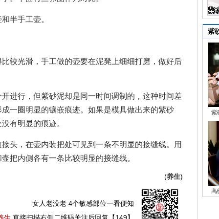
和半手工壶。
紫
比较光滑，手工做的壶要在泥凳上细细打磨，做好后
开进行，但紫砂泥却是同一时间调制的，这种时间差
形成一圈明显的镶嵌痕迹。如果是模具做出来的紫砂
紫
处没有明显的痕迹。
接头，在壶内装把处可见到一条不明显的接缝线。用
和壶把内侧各有一条比较明显的接缝线。
(
养生
)
高
女人老没老 4个敏感部位一看便知
养生
直接扫描右侧二维码关注后回复【149】