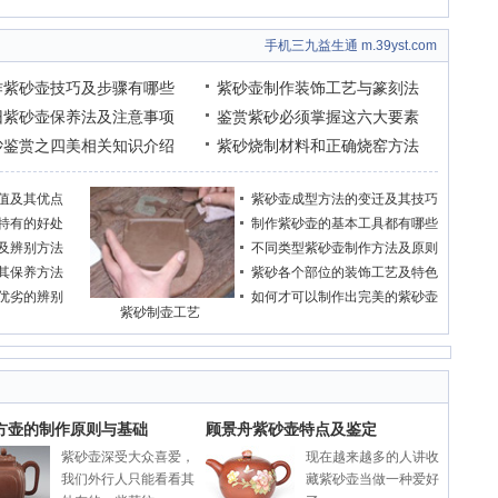
手机三九益生通 m.39yst.com
作紫砂壶技巧及步骤有哪些
紫砂壶制作装饰工艺与篆刻法
旧紫砂壶保养法及注意事项
鉴赏紫砂必须掌握这六大要素
砂鉴赏之四美相关知识介绍
紫砂烧制材料和正确烧窑方法
值及其优点
紫砂壶成型方法的变迁及其技巧
特有的好处
制作紫砂壶的基本工具都有哪些
及辨别方法
不同类型紫砂壶制作方法及原则
其保养方法
紫砂各个部位的装饰工艺及特色
优劣的辨别
如何才可以制作出完美的紫砂壶
紫砂制壶工艺
方壶的制作原则与基础
顾景舟紫砂壶特点及鉴定
紫砂壶深受大众喜爱，
现在越来越多的人讲收
我们外行人只能看看其
藏紫砂壶当做一种爱好