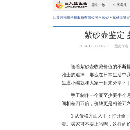
养生一族
中医养生
江苏民福康科技股份有限公司
>
紫砂
>
紫砂壶鉴定
紫砂壶鉴定
2024-12-06 14:20
图文作者
随着紫砂壶收藏价值的不断提
雅士的追捧，那么在日常生活中
生通小编就和大家一起来分享下
手工制作一个壶至少要半个月
间相差四五倍，价钱更是相差五
1.从价格方面入手：打开全手
壶。买家可不要上当啊，这样的价格