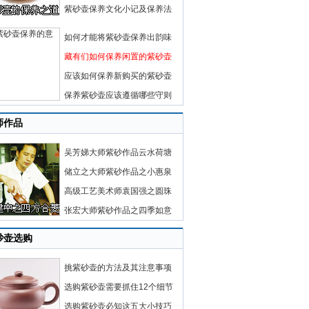
紫砂壶保养文化小记及保养法
如何才能将紫砂壶保养出韵味
藏有们如何保养闲置的紫砂壶
应该如何保养新购买的紫砂壶
保养紫砂壶应该遵循哪些守则
师作品
吴芳娣大师紫砂作品云水荷塘
储立之大师紫砂作品之小惠泉
高级工艺美术师袁国强之圆珠
张宏大师紫砂作品之四季如意
砂壶选购
挑紫砂壶的方法及其注意事项
选购紫砂壶需要抓住12个细节
选购紫砂壶必知这五大小技巧