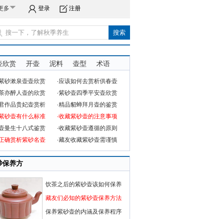
更多
登录
注册
壶欣赏
开壶
泥料
壶型
术语
品紫砂漱泉壶壶欣赏
·应该如何去赏析供春壶
品茶亦醉人壶的欣赏
·紫砂壶四季平安壶欣赏
六君作品贵妃壶赏析
·精品貂蝉拜月壶的鉴赏
赏紫砂壶有什么标准
·收藏紫砂壶的注意事项
砂壶曼生十八式鉴赏
·收藏紫砂壶遵循的原则
何正确赏析紫砂名壶
·藏友收藏紫砂壶需谨慎
砂保养方
饮茶之后的紫砂壶该如何保养
藏友们必知的紫砂壶保养方法
保养紫砂壶的内涵及保养程序