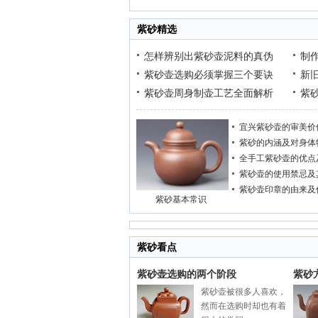
紫砂精选
怎样辨别出紫砂壶泥料的真伪
制
紫砂壶选购必须掌握三个要诀
新
紫砂壶周身制壶工艺全面解析
紫
宜兴紫砂壶的审美价
紫砂的内涵及对身体
全手工紫砂壶的优点
紫砂壶的使用禁忌及
紫砂壶印章的由来及
紫砂基本常识
紫砂看点
紫砂壶选购的两个阶段
紫砂
紫砂壶被很多人喜欢，
然而在选购时却也有着