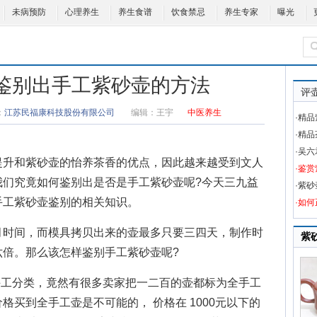
未病预防
心理养生
养生食谱
饮食禁忌
养生专家
曝光
 鉴别出手工紫砂壶的方法
评
：
江苏民福康科技股份有限公司
编辑：
王宇
中医养生
·精
·精
·吴
升和紫砂壶的怡养茶香的优点，因此越来越受到文人
·鉴
我们究竟如何鉴别出是否是手工紫砂壶呢?今天三九益
·紫
手工紫砂壶鉴别的相关知识。
·如
时间，而模具拷贝出来的壶最多只要三四天，制作时
紫
六倍。那么该怎样鉴别手工紫砂壶呢?
工分类，竟然有很多卖家把一二百的壶都标为全手工
买到全手工壶是不可能的， 价格在 1000元以下的