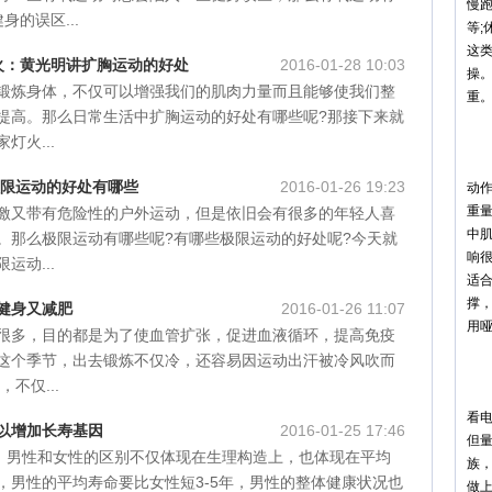
慢
身的误区...
等
这
家灯火：黄光明讲扩胸运动的好处
2016-01-28 10:03
操
锻炼身体，不仅可以增强我们的肌肉力量而且能够使我们整
重
提高。那么日常生活中扩胸运动的好处有哪些呢?那接下来就
第
灯火...
肌
极限运动的好处有哪些
2016-01-26 19:23
动作
重
激又带有危险性的户外运动，但是依旧会有很多的年轻人喜
中
。那么极限运动有哪些呢?有哪些极限运动的好处呢?今天就
响
运动...
适
撑
健身又减肥
2016-01-26 11:07
用
很多，目的都是为了使血管扩张，促进血液循环，提高免疫
这个季节，出去锻炼不仅冷，还容易因运动出汗被冷风吹而
第
不仅...
静
看
以增加长寿基因
2016-01-25 17:46
但
”，男性和女性的区别不仅体现在生理构造上，也体现在平均
族
，男性的平均寿命要比女性短3-5年，男性的整体健康状况也
做