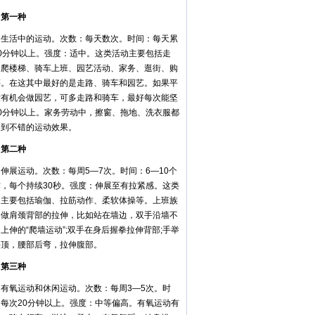
一种
活中的运动。次数：每天数次。时间：每天累
30分钟以上。强度：适中。这类活动主要包括走
、爬楼梯、骑车上班、园艺活动、家务、逛街、购
等。在这其中最好的是走路、骑车和园艺。如果平
没有机会做园艺，可多走路和骑车，最好每次能坚
30分钟以上。家务劳动中，擦窗、拖地、洗衣服都
起到不错的运动效果。
二种
展运动。次数：每周5—7次。时间：6—10个
作，每个持续30秒。强度：伸展至有拉紧感。这类
动主要包括瑜伽、拉筋动作、柔软体操等。上班族
多做肩颈背部的拉伸，比如站在墙边，双手沿墙不
上伸的“爬墙运动”;双手在身后握拳拉伸背部;手举
头顶，腰部后弯，拉伸腹部。
三种
氧运动和休闲运动。次数：每周3—5次。时
：每次20分钟以上。强度：中等偏高。有氧运动有