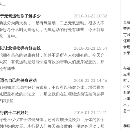
..
饮
对于无氧运动你了解多少
2016-01-22 16:32
首
动被分为两大类，一是有氧运动，二是无氧运动。很多人不
后
营
会思考什么叫无氧运动，无氧运动的好处有哪些。今天就帮
可
，其中...
还
食
可以让您轻松拥有好曲线
2016-01-21 15:54
水
想拥有苗条的健康身材，但并不是所有人都拥有的。今天介
大家，有氧运动是最能快速有效的帮助人们瘦身减肥的。那
其
有哪些...
与运
应喝
择适合自己的健身运动
2016-01-21 14:45
时
运
们都知道运动的好处有很多，不仅可以强健身体，增强骨骼
起
减肥最有效的办法之一。那么我们在进项锻炼前该如何选择
上
哪些...
出
息
步行的十二种好处
2016-01-21 11:21
好处不仅仅在于强健身体，还可以增强免疫力，身体的各个
运
到很好的发展。步行是人们每天都会做的一项健身运动，那
和