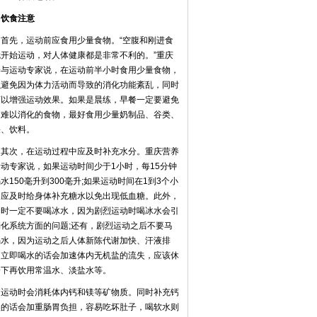
食注意
先，运动前应食用少量食物。“空腹和刚进食
就开始运动，对人体健康都是非常不利的。”重庆
养与运动专家说，在运动前半小时食用少量食物，
以避免因为体力活动而导致的消化功能紊乱，同时
可以增强运动效果。如果是晨练，早餐一定要避免
用难以消化的食物，最好食用少量奶制品、谷类、
果、饮料。
次，在运动过程中应及时补充水分。重庆营养
动专家说，如果运动时间少于1小时，每15分钟
水150毫升到300毫升;如果运动时间在1到3个小
，应及时给身体补充糖水以免出现低血糖。此外，
动时一定不要喝冰水，因为剧烈运动时喝冰水会引
消化系统方面的问题;还有，剧烈运动之后不要马
喝水，因为运动之后人体新陈代谢加快、汗液排
，立即喝水的话会加速体内无机盐的流失，应该休
一下再饮用常温水、淡盐水等。
动时会消耗体内钙和镁等矿物质。同时补充钙
镁的话会加重肠胃负担，容易吃坏肚子，喝软水则