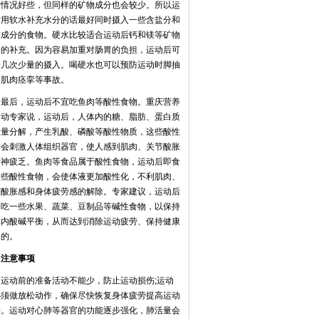
对情况好些，但同样的矿物成分也会较少。所以运
时用软水补充水分的话最好同时摄入一些含盐分和
物成分的食物。硬水比较适合运动后钙和镁等矿物
分的补充。因为容易加重对肠胃的负担，运动后可
分几次少量的摄入。喝硬水也可以预防运动时脚抽
和肌肉痉挛等事故。
后，运动后不宜吃鱼肉等酸性食物。重庆营养
运动专家说，运动后，人体内的糖、脂肪、蛋白质
大量分解，产生乳酸、磷酸等酸性物质，这些酸性
质会刺激人体组织器官，使人感到肌肉、关节酸胀
精神疲乏。鱼肉等食品属于酸性食物，运动后即食
这些酸性食物，会使体液更加酸性化，不利肌肉、
节酸胀感和身体疲劳感的解除。专家建议，运动后
多吃一些水果、蔬菜、豆制品等碱性食物，以保持
体内酸碱平衡，从而达到消除运动疲劳、保持健康
目的。
意事项
动前的准备活动不能少，防止运动损伤;运动
必须做放松动作，确保尽快恢复身体疲劳提高运动
平。运动对心肺等器官的功能逐步强化，肺活量会