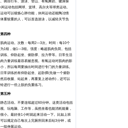
跑、骑自行车、游泳、登山、有氧舞蹈、健身操
;休闲运动包括网球、篮球、高尔夫等球类运动。
类运动可以锻炼心肺功能，休闲运动还能陶冶情
。体重较重的人，可以首选游泳，以减轻关节负
。
四种
肉运动。次数：每周2—3次。时间：每10个
为1组，做1—3组。强度：略超肌肉负荷。包括
量训练、仰卧起坐、俯卧撑、拉力带等。日常生活
肌肉力量训练最容易被忽视。有氧运动对肌肉的影
很小，所以每周要抽出时间进行专门的力量训练。
合日常训练的有仰卧起坐、起卧撑(先做一个俯卧
，然后收腿、站起来，再重复上述动作)，还可以
哑铃进行一些上肢的负重练习。
五种
态活动。不要连续超过60分钟。这类活动包括
电视、玩电脑、工作等，虽然坐着也能消耗能量，
量很小。最好坐1小时就起来活动一下。比如上班
，可以规定自己每次上完厕所回来后站3分钟，或
上一组伸展运动。