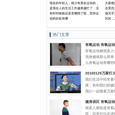
现在的年轻人，很少有喜欢运动的，
大家都
是现在人的生活工作越来越忙了，没
在受伤
有时间锻炼还是变懒惰了呢，坚持运
做完手
动的好处有哪
区的，
热门文章
有氧运动 有氧运
有氧运动被很多人
强身健体那么简单
么有氧运动有哪些呢?
20160129万
我们生活中经常要
择，有利我们的健
我们一起随着万家灯
健身误区 有氧运
很多人都知道有氧
环，但是往往在进