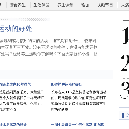
动
膳食养生
生活保健
养生课堂
瑜伽
视频节目
未病
运动的好处
套规则或习惯所约束的活动，通常具有竞争性。物布时
动生灭着万事万物。没有不运动的物件，也没有能离开物
好处吗？经络养生运动你了解吗？下面大家就和小编一起
招逼走体内10年湿气
田得祥讲运动的好处
总是感到浑身乏力、大脑整日
长寿老人80%是坚持劳动和体育运动
整个人就像霜打了一样无精打
的。现代运动心理学的研究也证明了
么你很可能被湿气「包围」。
劳动与运动对保持健康和提高器官生
气过重不仅
理功能的重
讲术后运动的好处
一周七天每天一个养生运动 速收藏
运