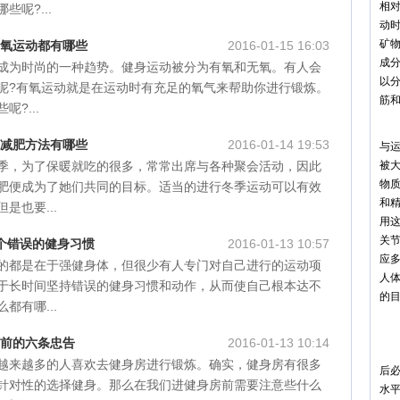
相
呢?...
动
矿
有氧运动都有哪些
2016-01-15 16:03
成
成为时尚的一种趋势。健身运动被分为有氧和无氧。有人会
以
呢?有氧运动就是在运动时有充足的氧气来帮助你进行锻炼。
筋
?...
最
动减肥方法有哪些
2016-01-14 19:53
与
季，为了保暖就吃的很多，常常出席与各种聚会活动，因此
被
物
肥便成为了她们共同的目标。适当的进行冬季运动可以有效
和
是也要...
用
关
7个错误的健身习惯
2016-01-13 10:57
应
的都是在于强健身体，但很少有人专门对自己进行的运动项
人
于长时间坚持错误的健身习惯和动作，从而使自己根本达不
的
都有哪...
注
房前的六条忠告
2016-01-13 10:14
运
越来越多的人喜欢去健身房进行锻炼。确实，健身房有很多
后
针对性的选择健身。那么在我们进健身房前需要注意些什么
水