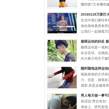
哪些呢?又有哪些健
20160128万
生活中我们要经常
体的身体素质有所
让我们一起随着万家
极限运动的好处 
极限运动是一项刺
欢去尝试、去挑战
向大家介绍关于极限
随时随地这样运动
锻炼身体的方式有
力。但是，就现在
感冒;若是去健身房，
男人每天做一事可
俗话说“男女有别
寿命上。研究发现