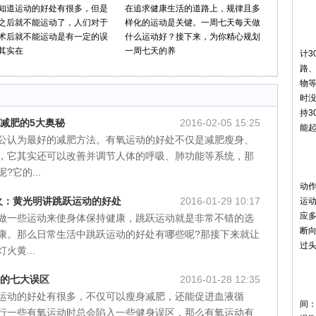
知道运动的好处有很多，但是
在追求健康生活的道路上，规律且多
第
之后就不能运动了，人们对于
样化的运动是关键。一周七天每天做
术后就不能运动是有一定的误
什么运动好？接下来，为你精心规划
生
其实在
一周七天的养
计
路
物
时
持
动减肥的5大奥秘
2016-02-05 15:25
能
公认为最好的减肥方法。有氧运动的好处不仅是减肥瘦身、
第
，它其实还可以改善并调节人体的呼吸、肺功能等系统，那
它的...
伸
动
家灯火：黄光明讲跳跃运动的好处
2016-01-29 10:17
运
应
做一些运动来使身体保持健康，跳跃运动就是非常不错的选
断向
康。那么日常生活中跳跃运动的好处有哪些呢?那接下来就让
过
火黄...
第
动的七大误区
2016-01-28 12:35
有
运动的好处有很多，不仅可以瘦身减肥，还能促进血液循
间
行一些有氧运动时总会陷入一些健身误区，那么有氧运动有