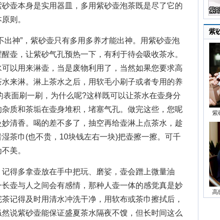
紫砂壶本身是实用器皿，多用紫砂壶泡茶既是尽了它的
本原则。
紫
出神”，紫砂壶只有多用多养才能出神。用紫砂壶泡
醒醒壶，让紫砂气孔预热一下，有利于待会吸收茶水。
水可以用来淋壶，当是废物利用了，当然如果您要求高
茶水来淋。淋上茶水之后，用软毛小刷子或者专用的养
壶的表面刷一刷，为什么呢?这样既可以让茶水在壶身分
的杂质和茶垢在壶身堆积，堵塞气孔。做完这些，您呢
紫
曼妙清香。喝的差不多了，抽空再给壶淋上点茶水，趁
湿茶巾(也不贵，10块钱左右一块)把壶擦一擦。可千
为不美。
记得多拿壶放在手中把玩、磨娑，壶会蹭上微量油
一长壶与人之间会有感情，那种人壶一体的感觉真是妙
高
完茶记得及时用清水冲洗干净，用软布或茶巾擦拭后，
虽然说紫砂壶能保证盛夏茶水隔夜不馊，但长时间这么