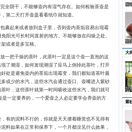
完全阴干，不能够壶内有湿气存在。如何检验茶壶是
子，第二天打开壶盖看看纸巾就知道。
包裹起来或者放到盒子里，否则壶内茶垢容易出现霉
、避免阳光可长时间直射的地方。不能够放在闷燥之处。
古架或者是多宝格。
大
放一把干燥的茶叶，此茶叶一定是这个壶一直泡的这
出现了潮湿，如何发现潮湿了应马上倒掉此茶叶，打开
的好处是避免壶内的茶垢出现霉变，我们都知道茶叶最
或多或少的水汽，这些水汽会通过壶口、壶嘴进入紫砂
的茶叶，这些茶叶就第一时间吸收这些水汽，我们就可
壶是一定要养的，一个爱壶之人必定要学会养壶的方
紫
，有的泥料不行的，你就是天天搂着睡觉也不见得有
壶泥料如果在正常和保养下，一个月都没见什么效果，