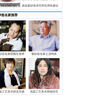
挑选紫砂壶讲究和实用性建议
砂壶名家推荐
砂壶名家邵顺生老师
紫砂壶名家之汤鸣皋
级工艺美术师吴芳娣
高级工艺美术师钱祥芬