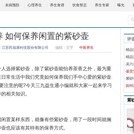
未病预防
心理养生
养生食谱
饮食禁忌
养生专家
曝光
养 如何保养闲置的紫砂壶
评
：
江苏民福康科技股份有限公司
编辑：
王宇
中医养生
·精
·精
·吴
人选择紫砂壶，除了紫砂壶能怡养茶香之外，最为重
·鉴
在日常生活中我们究竟如何保养我们手中心爱的紫砂壶
·紫
要注意的呢?今天三九益生通小编就和大家一起来学习
·如
养的相关知识。
紫
闲置某样东西，就像有些紫砂壶，用了一段时间就搁
砂壶也应该有其特有的保养方式。