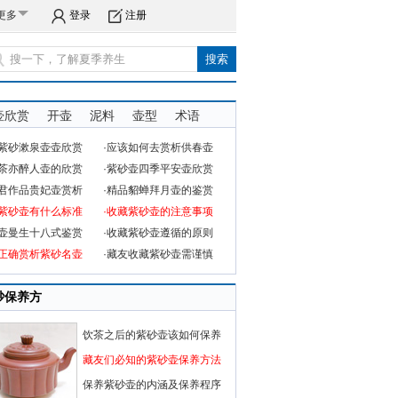
更多
登录
注册
壶欣赏
开壶
泥料
壶型
术语
品紫砂漱泉壶壶欣赏
·应该如何去赏析供春壶
品茶亦醉人壶的欣赏
·紫砂壶四季平安壶欣赏
六君作品贵妃壶赏析
·精品貂蝉拜月壶的鉴赏
赏紫砂壶有什么标准
·收藏紫砂壶的注意事项
砂壶曼生十八式鉴赏
·收藏紫砂壶遵循的原则
何正确赏析紫砂名壶
·藏友收藏紫砂壶需谨慎
砂保养方
饮茶之后的紫砂壶该如何保养
藏友们必知的紫砂壶保养方法
保养紫砂壶的内涵及保养程序