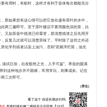
壶要有用时，有歇时，这样才有利于壶体每次都能充分
，那如果您有这心情可以把它放在盛有茶叶的水中，
如此两三遍即可。至于茶叶建议不要用颜色深的茶，比
可。又如茶壶中残渣已经霉变，那清楚残渣之后先用开
中，反复几次就可以清楚异味了。平时除了这些之外还
类化学剂或者沾染上油污，否则“若腻滓烂斑，油光
涤拭日加，自发黯然之光，入手可鉴”。养壶的圆满
要养到这种地步并不困难，常用常玩，则事成矣。记住
手两三次即可。
(
养生
)
看了这个 你还长期步行吗
养生
直接扫描右侧二维码关注后回复【153】