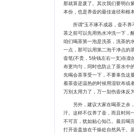
那就算是废了。其次我们要明白
本份，也是养壶的最佳途径和根
所谓“玉不琢不成器，壶不养不
茶之前可以先用热水冲洗一下，
咱们喝茶第一泡是洗茶，洗茶的
一点，那可以用第二泡干净点的
壶笔(不贵，5块钱左右一支)在
布更均匀，同时也防止了茶水中
先喝会茶享受一下，不要辜负这
着茶壶还温热的时候用湿软布或者
万别太用力了，万一划伤壶体反
另外，建议大家在喝茶之余，
汗。这样不仅养了壶，而且时间
不可言，犹如贴心知己。最后喝
打开壶盖放在干燥处自然风干。