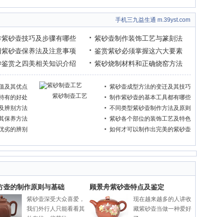
手机三九益生通 m.39yst.com
作紫砂壶技巧及步骤有哪些
紫砂壶制作装饰工艺与篆刻法
旧紫砂壶保养法及注意事项
鉴赏紫砂必须掌握这六大要素
砂鉴赏之四美相关知识介绍
紫砂烧制材料和正确烧窑方法
值及其优点
紫砂壶成型方法的变迁及其技巧
紫砂制壶工艺
特有的好处
制作紫砂壶的基本工具都有哪些
及辨别方法
不同类型紫砂壶制作方法及原则
其保养方法
紫砂各个部位的装饰工艺及特色
优劣的辨别
如何才可以制作出完美的紫砂壶
方壶的制作原则与基础
顾景舟紫砂壶特点及鉴定
紫砂壶深受大众喜爱，
现在越来越多的人讲收
我们外行人只能看看其
藏紫砂壶当做一种爱好