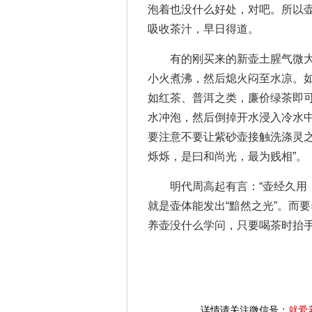
泡着也没什么好处，对吧。所以
吸收茶汁，早日得道。
有的刚买来的新壶土腥气微大
小火煮沸，然后熄火闷至水凉。
如红茶、普洱之类，廉价绿茶即
水冲泡，然后倒掉开水浸入冷水
要注意不要让紫砂壶接触洗涤灵之
烁烁，是曰和尚光，最为贱相”。
明代周高起有言：“壶经久用，
就是壶体能发出“黯然之光”。而
养壶没什么学问，只要喝茶时抬
详情请关注微信号：
就爱