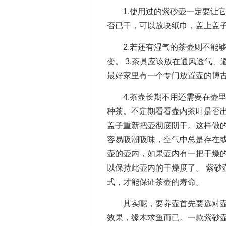
1.使用过的紫砂壶一定要让它
否已干，可以放块纸巾，盖上盖
2.若还有湿气的茶壶则不能够
变。 3.茶具应该放在通风透气
最好家里有一个专门放置壶的博
4.茶壶长期不用还需要在壶里
种茶。不定期看看壶内茶叶是否
盖子重新把壶彻底阴干。这样做
容易吸潮吸味，空气中总是存在
壶的壶内，如果壶内有一把干燥
以保持此壶内的干燥度了。 紫砂
式，才能保证茶壶的寿命。
其实呢，要养壶首先要选对壶
效果，缘木求鱼而已。一款紫砂