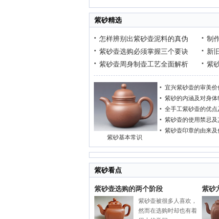
紫砂精选
怎样辨别出紫砂壶泥料的真伪
制
紫砂壶选购必须掌握三个要诀
新
紫砂壶周身制壶工艺全面解析
紫
宜兴紫砂壶的审美价
紫砂的内涵及对身体
全手工紫砂壶的优点
紫砂壶的使用禁忌及
紫砂壶印章的由来及
紫砂基本常识
紫砂看点
紫砂壶选购的两个阶段
紫砂
紫砂壶被很多人喜欢，
然而在选购时却也有着