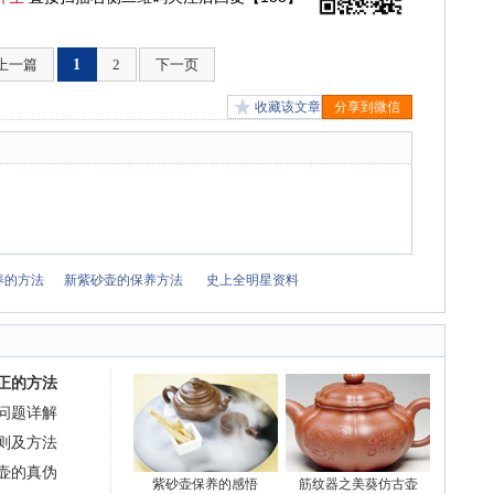
上一篇
1
2
下一页
收藏该文章
分享到微信
养的方法
新紫砂壶的保养方法
史上全明星资料
正的方法
问题详解
则及方法
壶的真伪
紫砂壶保养的感悟
筋纹器之美葵仿古壶