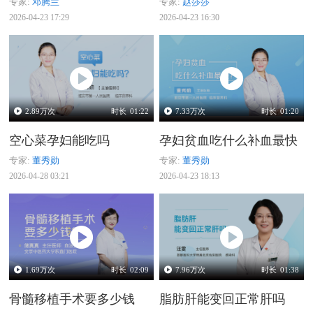
专家:
邓腾兰
专家:
赵莎莎
2026-04-23 17:29
2026-04-23 16:30
2.89
万次
时长
01:22
7.33
万次
时长
01:20
空心菜孕妇能吃吗
孕妇贫血吃什么补血最快
专家:
董秀勋
专家:
董秀勋
2026-04-28 03:21
2026-04-23 18:13
1.69
万次
时长
02:09
7.96
万次
时长
01:38
骨髓移植手术要多少钱
脂肪肝能变回正常肝吗