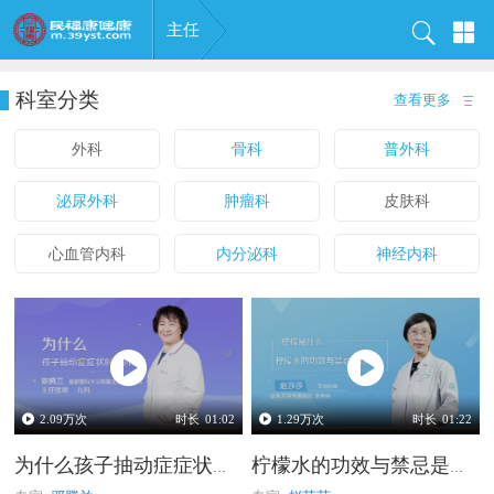
主任
科室分类
查看更多
外科
骨科
普外科
泌尿外科
肿瘤科
皮肤科
心血管内科
内分泌科
神经内科
2.09
万次
时长
01:02
1.29
万次
时长
01:22
为什么孩子抽动症症状时重时轻
柠檬水的功效与禁忌是什么