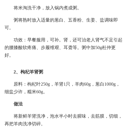
将米淘洗干净，放入锅内煮成粥。
粥将熟时放入适量的葱白、五香粉、生姜、盐调味即
可。
功效：早餐服用，可补。肾，还可治老人肾气不足引起
的腰膝酸软疼痛、步履维艰、耳聋等。粥中加50g杜仲更
好。
2、枸杞羊肾粥
原料：枸杞叶250g，羊肾1只，羊肉60g，葱白1000g，
细盐少许，糯米60g。
做法
将新鲜羊肾洗净，泡水半小时去腥味，去筋膜，切细，
再把羊肉洗净切碎。