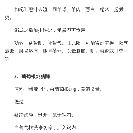
枸杞叶煎汁去渣，同羊肾、羊肉、葱白、糯米一起煮
粥。
粥成之后加少许盐，稍煮即可食用。
功效：益肾阴、补肾气、壮元阳，可治肾虚劳损、阳气
衰败、腰肾疼痛、腿脚萎弱、头晕脑胀、听力减退或耳聋
等。
3、葡萄根炖猪蹄
原料：猪蹄1个，白葡萄根60g，黄酒适量。
做法
猪蹄洗净，剖开，放于锅内。
白葡萄根洗净切碎，加入锅内。