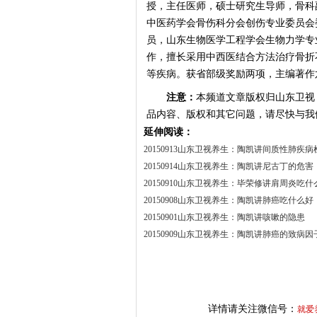
授，主任医师，硕士研究生导师，骨科
中医药学会骨伤科分会创伤专业委员会
员，山东生物医学工程学会生物力学专
作，擅长采用中西医结合方法治疗骨折
等疾病。获省部级奖励两项，主编著作
注意：
本频道文章版权归山东卫视
品内容、版权和其它问题，请尽快与我
延伸阅读：
20150913山东卫视养生：陶凯讲间质性肺疾病
20150914山东卫视养生：陶凯讲尼古丁的危害
20150910山东卫视养生：毕荣修讲肩周炎吃什
20150908山东卫视养生：陶凯讲肺癌吃什么好
20150901山东卫视养生：陶凯讲咳嗽的隐患
20150909山东卫视养生：陶凯讲肺癌的致病因
详情请关注微信号：
就爱