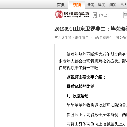
首页
视频
新闻
曝光
问答
男
20150911山东卫视养生：毕
三九益生通
>
养生节目
>
山东卫视养生
图文作
随着年龄的不断增大老年朋友的身体
多老年人都会出现骨质疏松的症状。那
们随视频来了解一下吧!
该视频主要文字介绍：
骨质疏松的防治
1、收腹运动
简简单单的收腹运动就可以防治骨
仰卧床上，两臂放于身体两侧，两
两臂由身体两侧向上抬起至头上方，