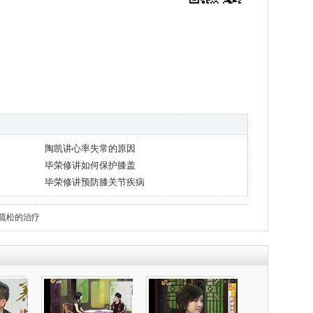
陶凯讲心率失常的原因
毕荣修讲如何保护膝盖
毕荣修讲预防膝关节疾病
疏松的治疗