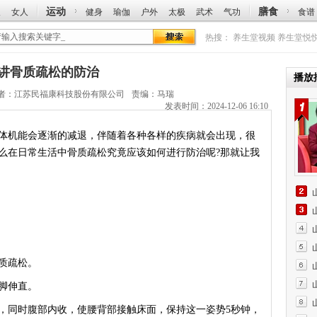
运动
膳食
人
女人
健身
瑜伽
户外
太极
武术
气功
食谱
热搜：
养生堂视频
养生堂悦
荣修讲骨质疏松的防治
播放
者：
江苏民福康科技股份有限公司
责编：马瑞
发表时间：2024-12-06 16:10
机能会逐渐的减退，伴随着各种各样的疾病就会出现，很
么在日常生活中骨质疏松究竟应该如何进行防治呢?那就让我
质疏松。
脚伸直。
同时腹部内收，使腰背部接触床面，保持这一姿势5秒钟，