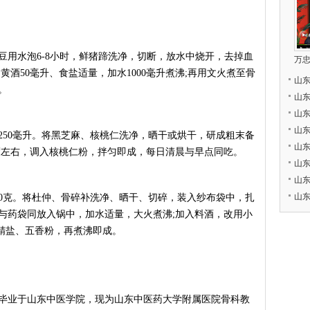
豆用水泡6-8小时，鲜猪蹄洗净，切断，放水中烧开，去掉血
万
黄酒50毫升、食盐适量，加水1000毫升煮沸;再用文火煮至骨
山
。
山
山
山
250毫升。将黑芝麻、核桃仁洗净，晒干或烘干，研成粗末备
山
氏度左右，调入核桃仁粉，拌匀即成，每日清晨与早点同吃。
山
山
山
00克。将杜仲、骨碎补洗净、晒干、切碎，装入纱布袋中，扎
与药袋同放入锅中，加水适量，大火煮沸;加入料酒，改用小
、精盐、五香粉，再煮沸即成。
毕业于山东中医学院，现为山东中医药大学附属医院骨科教