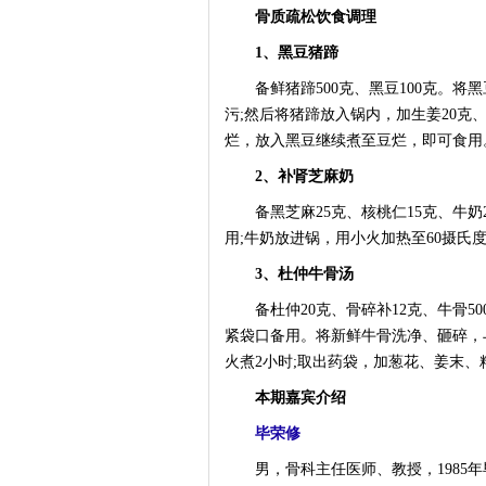
骨质疏松饮食调理
1、黑豆猪蹄
备鲜猪蹄500克、黑豆100克。将黑
污;然后将猪蹄放入锅内，加生姜20克、
烂，放入黑豆继续煮至豆烂，即可食用
2、补肾芝麻奶
备黑芝麻25克、核桃仁15克、牛奶
用;牛奶放进锅，用小火加热至60摄
3、杜仲牛骨汤
备杜仲20克、骨碎补12克、牛骨5
紧袋口备用。将新鲜牛骨洗净、砸碎，
火煮2小时;取出药袋，加葱花、姜末
本期嘉宾介绍
毕荣修
男，骨科主任医师、教授，1985年