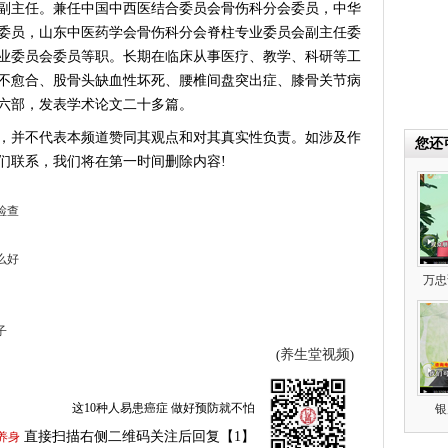
副主任。兼任中国中西医结合委员会骨伤科分会委员，中华
委员，山东中医药学会骨伤科分会脊柱专业委员会副主任委
业委员会委员等职。长期在临床从事医疗、教学、科研等工
不愈合、股骨头缺血性坏死、腰椎间盘突出症、膝骨关节病
六部，发表学术论文二十多篇。
，并不代表本频道赞同其观点和对其真实性负责。如涉及作
您还
们联系，我们将在第一时间删除内容!
检查
么好
万忠
子
养生堂视频
(
)
这10种人易患癌症 做好预防就不怕
银
直接扫描右侧二维码关注后回复【1】
养身