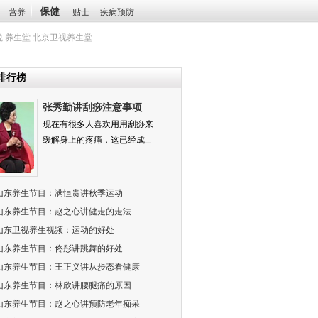
保健
营养
贴士
疾病预防
悦
养生堂
北京卫视养生堂
排行榜
张秀勤讲刮痧注意事项
现在有很多人喜欢用用刮痧来
缓解身上的疼痛，这已经成...
山东养生节目：满恒贵讲秋季运动
山东养生节目：赵之心讲健走的走法
山东卫视养生视频：运动的好处
山东养生节目：佟彤讲跳舞的好处
山东养生节目：王正义讲从步态看健康
山东养生节目：林欣讲腰腿痛的原因
山东养生节目：赵之心讲预防老年痴呆