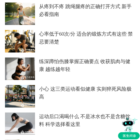
从疼到不疼 跳绳腿疼的正确打开方式 新手
必看指南
心率低于60次/分 适合的锻炼方式有这些 禁
忌要清楚
练深蹲怕伤膝掌握正确要点 收获肌肉与健
康 越练越年轻
小心 这三类运动看似健康 实则猝死风险极
高
运动后口渴喝什么 不是冰水也不是含糖饮
料 科学选择看这里