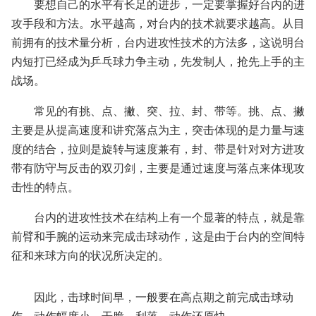
要想自己的水平有长足的进步，一定要掌握好台内的进
攻手段和方法。水平越高，对台内的技术就要求越高。从目
前拥有的技术量分析，台内进攻性技术的方法多，这说明台
内短打已经成为乒乓球力争主动，先发制人，抢先上手的主
战场。
常见的有挑、点、撇、突、拉、封、带等。挑、点、撇
主要是从提高速度和讲究落点为主，突击体现的是力量与速
度的结合，拉则是旋转与速度兼有，封、带是针对对方进攻
带有防守与反击的双刃剑，主要是通过速度与落点来体现攻
击性的特点。
台内的进攻性技术在结构上有一个显著的特点，就是靠
前臂和手腕的运动来完成击球动作，这是由于台内的空间特
征和来球方向的状况所决定的。
因此，击球时间早，一般要在高点期之前完成击球动