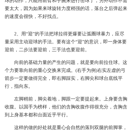
球的动作，只能用前臂和手腕来进行击球了，另外动作不需
要太大，因为如果来球旋转力度稍强的话，落台之后弹起来
的速度会很快，不好找点。
2、用“迎”的手法把球拉得更爆要让弧圈球暴力，应尽
量采用主动迎球的手法。要有这个“迎”的意识，即一身体要
迎前，二步法要迎前，三手法也要迎前。
向前的基础力量的产生的问题，就是要向前拉住球。这
个力要靠向前的重心交换来完成。(右手为例)右实左虚的弓
箭步一定要做得完全，即右脚踩实，右脚尖和球台底线平
行，指向东。
左脚稍前，脚尖着地，脚跟一定要提起来。上身要含胸
收腹。以国手为榜样，他们的含胸收腹作得很充分，含胸含
到上身基本都和台面近乎平行。
这样的做的好处就是重心会自然的落到双腿的前脚掌，