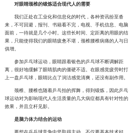
对眼睛颈椎的锻炼适合现代人的需要
我们正处在工业化和信息化的时代，各种资讯纷至沓
来，不可回避，报刊、书籍看不完，电视、手机信息、电脑
面前，一待就是几个小时。这些长时间、定距离的用眼的结
果，只能使得我们的眼睛疲惫不堪，颈椎腰椎病痛的人与日
俱增。
参加乒乓球运动，眼睛跟着银色的乒乓球不断调解距
离，很好地缓解了眼睛肌肉的僵硬不适。在眼感觉疲劳时打
上一盘乒乓球，眼睛比点了润洁感觉清爽，还没有副作用。
颈椎、腰椎也随着乒乓拍的挥舞，得到锻炼，因此乒乓
球运动对为影响现代人生活质量的几大病症都具有针对性的
效果，并且立杆见影。
是脑力体力结合的运动
要想在乒乓球竞争中坚取得主动，不仅要基本技术好，