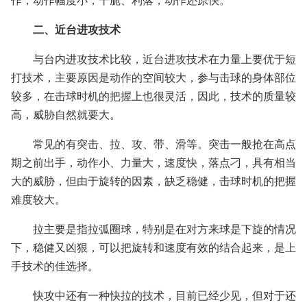
作，动作幅度小，干脆、利落，动作还原快。
二、近台进攻技术
与台内进攻技术比较，近台进攻技术在力量上要优于短
打技术，主要原因是动作的空间较大，参与击球的身体部位
较多，在击球时机的把握上也很灵活，因此，技术的质量较
高，威胁自然就要大。
常见的有突击、拉、攻、带、滑等。突击一般抢在高点
期之前出手，动作小、力量大，速度快，落点刁，具有相当
大的威胁，但由于旋转的因素，缺乏稳健，击球时机的把握
难度较大。
拉主要是指拉弧圈球，特别是在对方来球是下旋的情况
下，稳健又凶狠，可以把旋转和速度有效的结合起来，是上
手技术的佳选择。
快攻中还有一种快拉的技术，目前已经少见，但对于还