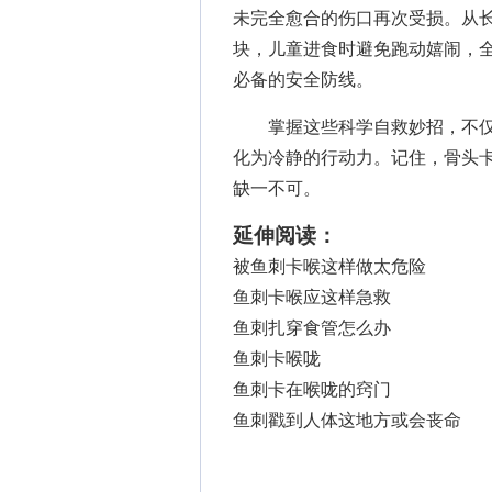
未完全愈合的伤口再次受损。从
块，儿童进食时避免跑动嬉闹，全
必备的安全防线。
掌握这些科学自救妙招，不仅
化为冷静的行动力。记住，骨头
缺一不可。
延伸阅读：
被鱼刺卡喉这样做太危险
鱼刺卡喉应这样急救
鱼刺扎穿食管怎么办
鱼刺卡喉咙
鱼刺卡在喉咙的窍门
鱼刺戳到人体这地方或会丧命