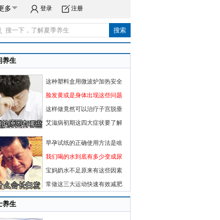
更多
登录
注册
闲养生
这种塑料盒用微波炉加热安全
脸发黄或是身体出现这些问题
这样做竟然可以治疗子宫脱垂
艾滋病初期这四大症状要了解
早孕试纸的正确使用方法是啥
我们喝的水到底有多少变成尿
宝妈奶水不足原来有这些因素
常做这三大运动快速有效减肥
士养生