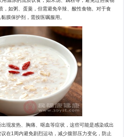
饮用温凉的流质饮食，如米汤、藕粉等，避免过热食物
流质，如粥、蛋羹，但需避免辛辣、酸性食物。对于食
具黏膜保护剂，需按医嘱服用。
出现发热、胸痛、呕血等症状，这些可能
是感染或出
建议在1周内避免剧烈运动，减少腹部压力变化，防止