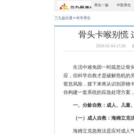
养生一族
中医养生
三九益生通
>
科学养生
骨头卡喉别慌
2026-01-04 17:28
生活中难免因一时疏忽让骨头“
应，但科学自救才是破解危机的
窒息风险，接下来将从识别异物
你构建一套系统的应急处理方案
一、分龄自救：成人、儿童
（一）成人自救：海姆立克法
海姆立克急救法是应对成人气道