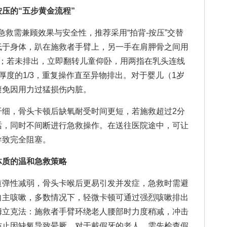
压的“五步黄金流程”
救需兼顾效果与安全性，推荐采用“拍背-按压”交替
低于身体，趴在施救者手臂上，另一手在肩胛骨之间用
动；若未排出，立即翻转儿童仰卧，用两指在乳头连线
厚度的1/3，重复操作直至异物排出。对于婴儿（1岁
避免因用力过猛损伤内脏。
，骨头卡顿后缺氧耐受时间更短，若施救超过2分
话，同时不间断进行急救操作。在送往医院途中，可让
导致完全阻塞。
体质的温和急救策略
弹性减弱，骨头卡喉后更易引发并发症，急救时需避
自主咳嗽，多数情况下，轻微卡顿可通过强烈咳嗽排出
姆立克法：施救者手臂环绕老人腰部时力度稍减，冲击
防止因缺氧导致晕厥。对于戴假牙的老人，需先检查假