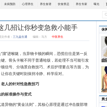
未病预防
心理养生
养生食谱
饮食禁忌
养生专家
曝光
 这几招让你秒变急救小能手
休
图文作者：
三九益生通
编辑：
马方
中医养生
溜”进喉咙，当异物卡顿的瞬间，恐慌往往是第一反
关键。骨头卡喉不同于普通呛咳，若处理不当可能引发
卡顿信号、分场景自救技巧、术后护理要点等方面，为
，让你在关键时刻保持冷静、科学应对。
、老人的针对性急救技巧
的标准操作与变式
男
异物的“黄金法则”，其核心原理是通过冲击腹部增