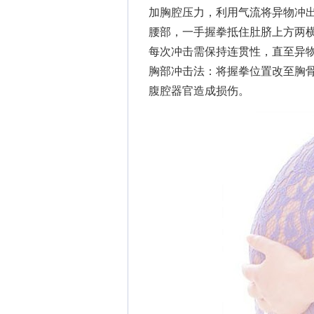
加胸腔压力，利用气流将异物冲
腰部，一手握拳抵住肚脐上方两
每次冲击需保持连贯性，直至异
胸部冲击法：将握拳位置改至胸
腹腔器官造成损伤。