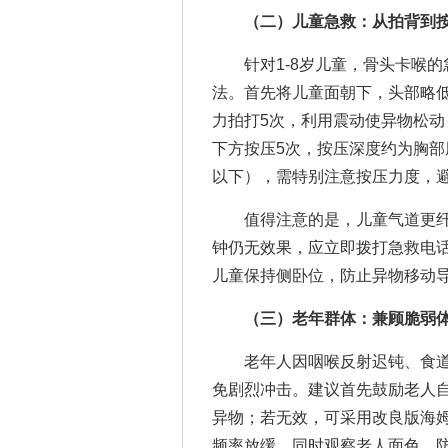
（二）儿童急救：从拍背到按
针对1-8岁儿童，骨头卡喉的急
法。首先将儿童面朝下，头部略
力拍打5次，利用震动使异物松
下方按压5次，按压深度约为胸部
以下），需特别注意按压力度，
值得注意的是，儿童气道更纤细
钟仍无效果，应立即拨打急救电
儿童保持侧卧位，防止异物移动
（三）老年群体：兼顾脆弱
老年人因咽喉反射迟钝、食道
免剧烈冲击。建议首先鼓励老人
异物；若无效，可采用改良版海
频率放缓，同时观察老人面色，