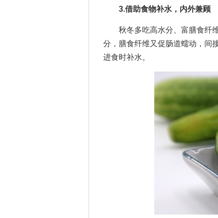
3.借助食物补水，内外兼顾
秋冬多吃高水分、富膳食纤维
分，膳食纤维又促肠道蠕动，间
进食时补水。