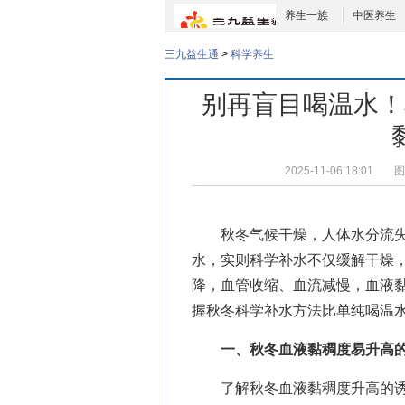
养生一族
中医养生
三九益生通
>
科学养生
别再盲目喝温水！
2025-11-06 18:01
图
秋冬气候干燥，人体水分流失
水，实则科学补水不仅缓解干燥
降，血管收缩、血流减慢，血液
握
秋冬科学补水方法
比单纯喝温
一、秋冬血液黏稠度易升高的
了解秋冬血液黏稠度升高的诱