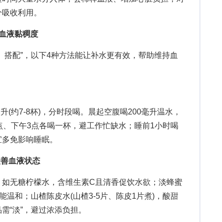
分吸收利用。
血液黏稠度
搭配”，以下4种方法能让补水更有效，帮助维持血
升(约7-8杯)，分时段喝。晨起空腹喝200毫升温水，
点、下午3点各喝一杯，避工作忙缺水；睡前1小时喝
宜多免影响睡眠。
改善血液状态
无糖柠檬水，含维生素C且清香促饮水欲；淡蜂蜜
能温和；山楂陈皮水(山楂3-5片、陈皮1片煮)，酸甜
需“淡”，避过浓添负担。