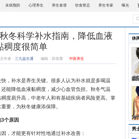
未病预防
心理养生
养生食谱
饮食禁忌
养生专家
曝光
秋冬科学补水指南，降低血液
休
黏稠度很简单
文作者：
三九益生通
编辑：
田蓓蕾
中医养生
快，补水是养生关键。很多人认为补水就是多喝温
，还能降低血液黏稠度，减少心血管负担。秋冬气温
黏稠度易升高，中老年人和有基础疾病者风险更高。掌
水重要，为秋冬健康添保障。
3个原因
男
因，才能更有针对性地通过补水改善：