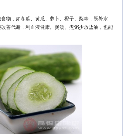
食物，如冬瓜、黄瓜、萝卜、橙子、梨等，既补水
接改善代谢，利血液健康。煲汤、煮粥少放盐油，也能