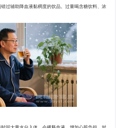
错过辅助降血液黏稠度的饮品。过量喝含糖饮料、浓
时间大量水分入体，会稀释血液、增加心脏负担，对