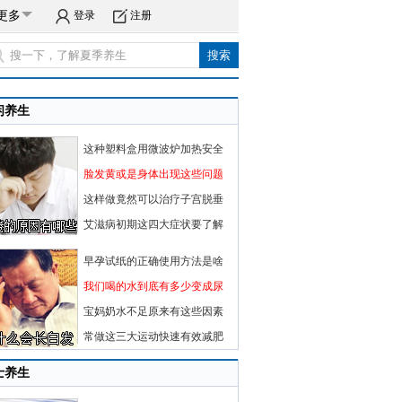
更多
登录
注册
闲养生
这种塑料盒用微波炉加热安全
脸发黄或是身体出现这些问题
这样做竟然可以治疗子宫脱垂
艾滋病初期这四大症状要了解
早孕试纸的正确使用方法是啥
我们喝的水到底有多少变成尿
宝妈奶水不足原来有这些因素
常做这三大运动快速有效减肥
士养生