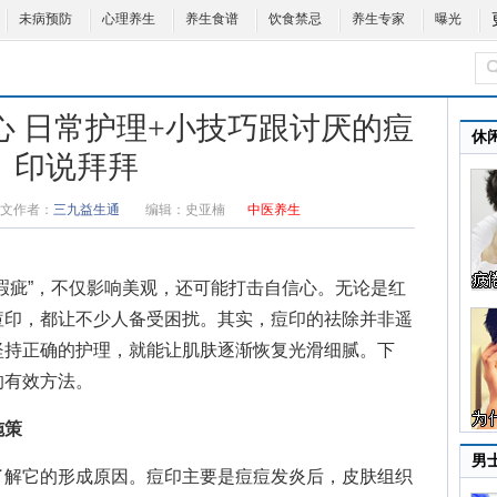
未病预防
心理养生
养生食谱
饮食禁忌
养生专家
曝光
心 日常护理+小技巧跟讨厌的痘
休
印说拜拜
文作者：
三九益生通
编辑：
史亚楠
中医养生
瑕疵”，不仅影响美观，还可能打击自信心。无论是红
痘印，都让不少人备受困扰。其实，痘印的祛除并非遥
坚持正确的护理，就能让肌肤逐渐恢复光滑细腻。下
的有效方法。
施策
男
解它的形成原因。痘印主要是痘痘发炎后，皮肤组织