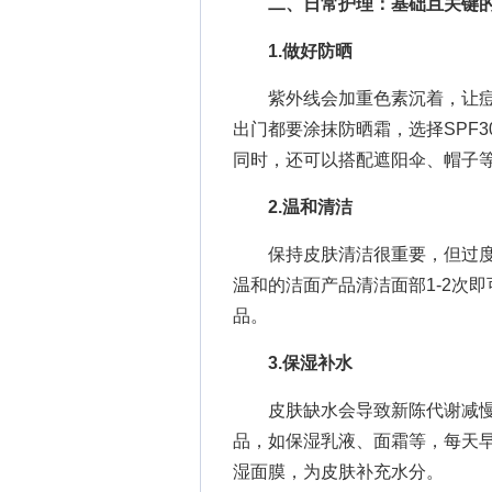
二、日常护理：基础且关键
1.做好防晒
紫外线会加重色素沉着，让痘
出门都要涂抹防晒霜，选择SPF30
同时，还可以搭配遮阳伞、帽子
2.温和清洁
保持皮肤清洁很重要，但过度
温和的洁面产品清洁面部1-2次
品。
3.保湿补水
皮肤缺水会导致新陈代谢减慢
品，如保湿乳液、面霜等，每天
湿面膜，为皮肤补充水分。