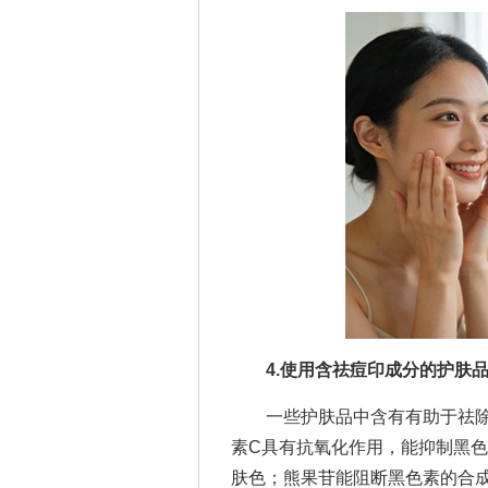
4.使用含祛痘印成分的护肤
一些护肤品中含有有助于祛除痘
素C具有抗氧化作用，能抑制黑
肤色；熊果苷能阻断黑色素的合