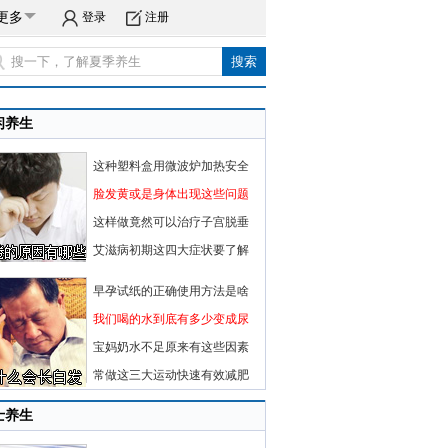
更多
登录
注册
闲养生
这种塑料盒用微波炉加热安全
脸发黄或是身体出现这些问题
这样做竟然可以治疗子宫脱垂
艾滋病初期这四大症状要了解
早孕试纸的正确使用方法是啥
我们喝的水到底有多少变成尿
宝妈奶水不足原来有这些因素
常做这三大运动快速有效减肥
士养生