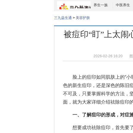
养生一族
中医养生
三九益生通
>
美容护肤
被痘印“盯”上太闹
2026-02-26 16:20
图
脸上的痘印如同肌肤上的“小
色的新生痘印，还是深色的陈旧
不可及，只要掌握科学的方法，
面，就为大家详细介绍祛除痘印
一、了解痘印的形成，对症
想要成功祛除痘印，首先要了