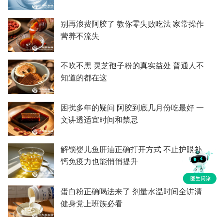
别再浪费阿胶了 教你零失败吃法 家常操作
营养不流失
不吹不黑 灵芝孢子粉的真实益处 普通人不
知道的都在这
困扰多年的疑问 阿胶到底几月份吃最好 一
文讲透适宜时间和禁忌
解锁婴儿鱼肝油正确打开方式 不止护眼补
钙免疫力也能悄悄提升
蛋白粉正确喝法来了 剂量水温时间全讲清
健身党上班族必看