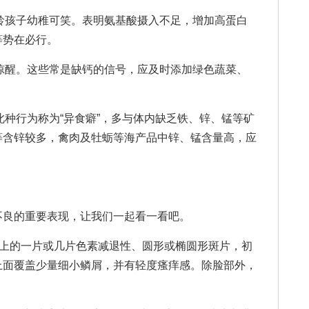
龄孩子幼稚可笑。表明氨基酸摄入不足，增加高蛋白
等势在必行。
惊醒。这些常是缺钙的信号，应及时添加绿色蔬菜、
种行为称为“异食癖”，多与体内缺乏铁、锌、锰等矿
等含锌较多，禽肉及牡蛎等海产品中锌、锰含量高，应
良的重要表现，让我们一起看一看吧。
上的一片或几片色素减退性、圆形或椭圆形斑片，初
上面覆盖少量细小鳞屑，并有轻度瘙痒感。除脸部外，
。