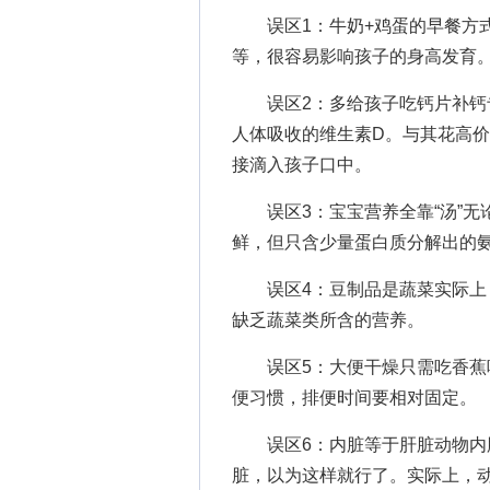
误区1：牛奶+鸡蛋的早餐方式
等，很容易影响孩子的身高发育
误区2：多给孩子吃钙片补钙专
人体吸收的维生素D。与其花高
接滴入孩子口中。
误区3：宝宝营养全靠“汤”无
鲜，但只含少量蛋白质分解出的
误区4：豆制品是蔬菜实际上，
缺乏蔬菜类所含的营养。
误区5：大便干燥只需吃香蕉吃
便习惯，排便时间要相对固定。
误区6：内脏等于肝脏动物内脏
脏，以为这样就行了。实际上，