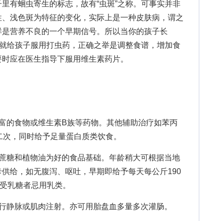
有蛔虫寄生的标志，故有“虫斑”之称。可事实并非
性、浅色斑为特征的变化，实际上是一种皮肤病，谓之
样是营养不良的一个早期信号。所以当你的孩子长
点就给孩子服用打虫药，正确之举是调整食谱，增加食
要时应在医生指导下服用维生素药片。
的食物或维生素B族等药物。其他辅助治疗如苯丙
二次，同时给予足量蛋白质类饮食。
糖和植物油为好的食品基础。年龄稍大可根据当地
供给，如无腹泻、呕吐，早期即给予每天每公斤190
耐受乳糖者忌用乳类。
静脉或肌肉注射。亦可用胎盘血多量多次灌肠。