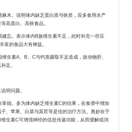
情麻木。说明体内缺乏蛋白质与铁质，应多食用水产
黄等高蛋白、高铁食品。
眠健忘。表示体内B族维生素不足，此时补充一些豆
素丰富的食品大有裨益。
维生素A、B、C与钙质摄取不足造成，故动物肝、
以补足。
说明问题。
作笨拙。多为体内缺乏维生素C的结果，在食谱中增加
橘子、苹果、白菜与莴苣等是佳的治疗方法。奥妙在于
和维生素C可增强神经的信息传递功能，从而缓解或消