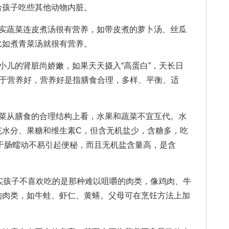
给孩子吃些其他动物内脏。
蔬菜连皮煮汤很有营养，如带皮煮的萝卜汤、丝瓜
比如煮青菜汤就很有营养。
儿的肾脏尚娇嫩，如果天天摄入“高蛋白”，天长日
等于营养好，营养好是指膳食合理，多样、平衡、适
从膳食的合理结构上看，水果和蔬菜不宜互代。水
充水分、果糖和维生素C，但含无机盐少，含糖多，吃
于肠蠕动不易引起便秘，而且无机盐含量高，是含
孩子不喜欢吃的是那种难以咀嚼的肉类，像鸡肉、牛
的肉类，如牛蛙、虾仁、黄蟮。父母可在烹饪方法上加