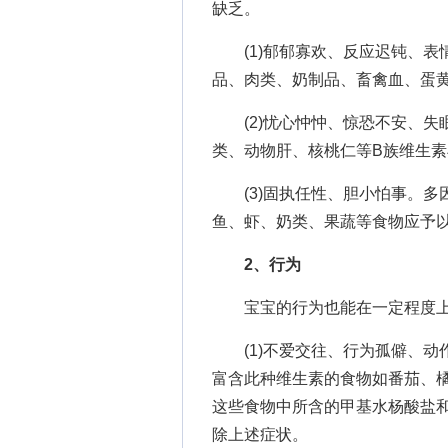
缺乏。
(1)郁郁寡欢、反应迟钝、表
品、肉类、奶制品、畜禽血、蛋
(2)忧心忡忡、惊恐不安、失
类、动物肝、核桃仁等B族维生
(3)固执任性、胆小怕事。多因
鱼、虾、奶类、果蔬等食物应予
2、行为
宝宝的行为也能在一定程度上
(1)不爱交往、行为孤僻、动
富含此种维生素的食物如番茄、
这些食物中所含的甲基水杨酸盐
除上述症状。