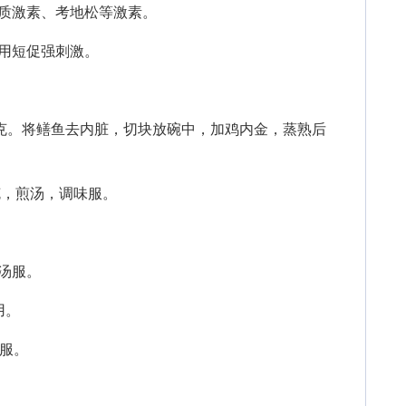
质激素、考地松等激素。
用短促强刺激。
克。将鳝鱼去内脏，切块放碗中，加鸡内金，蒸熟后
克，煎汤，调味服。
汤服。
用。
服。