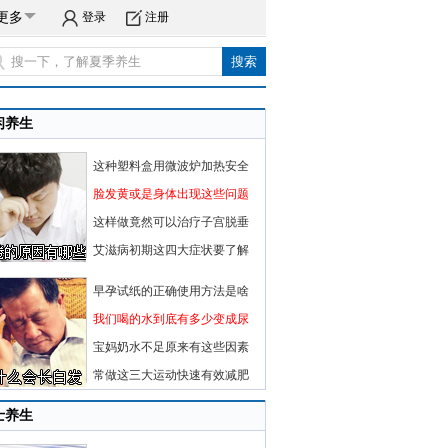
更多
登录
注册
闲养生
这种塑料盒用微波炉加热安全
脸发黄或是身体出现这些问题
这样做竟然可以治疗子宫脱垂
艾滋病初期这四大症状要了解
早孕试纸的正确使用方法是啥
我们喝的水到底有多少变成尿
宝妈奶水不足原来有这些因素
常做这三大运动快速有效减肥
士养生