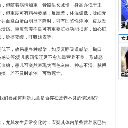
，但随着病情加重，骨骼生长减慢，身高亦低于正
常，但重度可有精神萎靡，反应差，体温偏低，脉细无
合并血浆白蛋白明显下降时，可有凹陷性浮肿、皮肤发
性溃疡。重度营养不良可有重要脏器功能损害，如心脏
低，脉搏变缓，呼吸浅表等。
女
低下，故易患各种感染，如反复呼吸道感染、鹅口
感染等;婴儿腹泻常迁延不愈加重营养不良，形成恶
低血糖，患儿可突然表现为面色灰白、神志不清、脉搏
抽搐，若不及时诊治，可致死亡。
们要如何判断儿童是否存在营养不良的情况呢?
，尤其发生异常变化时，应疑其体内某些营养素已告