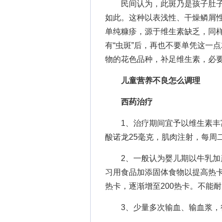
民间认为，此斑乃是孩子肚子里
如此。这种以表浅性、干燥鳞屑
单纯糠疹，源于维生素缺乏，同
有“虫斑”后，再也不要单凭这一
物的花色品种，补足维生素，必
儿童营养不良怎么调理
西药治疗
1、治疗期间宜予以维生素丰富
酸诺龙25毫克，肌肉注射，每周
2、一般认为婴儿期以牛乳加蔗
习用食品加添固体食物以提高热卡
热卡，逐渐增至200热卡。不能
3、少量多次输血、输血浆，行