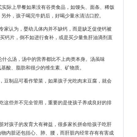
实际上早餐如果没有谷类食品，如馒头、面条、稀饭
。另外，孩子喝完牛奶后，好喝少量水清洁口腔。
家认为，婴幼儿体内并不缺钙，而是缺乏促使钙被
价买钙片，倒不如进行食补，或是买少量鱼肝油滴剂直
论什么汤，汤中的营养都比不上肉类本身。汤虽味
氨基酸、脂肪和很少的维生素、矿物质。
豆制品可看作荤菜，如果孩子光吃肉末豆腐，就会
这些并不完全管用，重要的是使孩子养成良好的排
对孩子的发育大有裨益，很多家长拼命给孩子吃肝
动物内脏还包括心、肺、腰，而肝脏内经常存有有害成