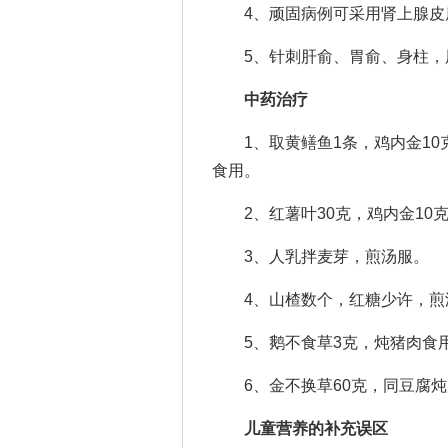
4、顽固病例可采用肾上腺皮
5、针刺肝俞、胃俞、身柱，
中药治疗
1、取黄鳝鱼1条，鸡内金10
食用。
2、红薯叶30克，鸡内金10
3、人乳拌麦芽，煎汤服。
4、山楂数个，红糖少许，煎
5、鹅不食草3克，炖猪肉食
6、金不换草60克，同豆腐炖
儿童营养的补充误区