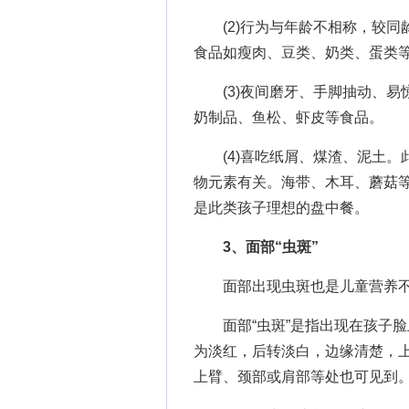
(2)行为与年龄不相称，较同
食品如瘦肉、豆类、奶类、蛋类
(3)夜间磨牙、手脚抽动、易
奶制品、鱼松、虾皮等食品。
(4)喜吃纸屑、煤渣、泥土。此
物元素有关。海带、木耳、蘑菇
是此类孩子理想的盘中餐。
3、面部“虫斑”
面部出现虫斑也是儿童营养不
面部“虫斑”是指出现在孩子脸
为淡红，后转淡白，边缘清楚，
上臂、颈部或肩部等处也可见到