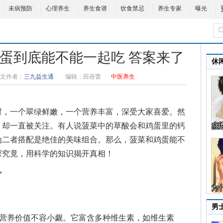
未病预防
心理养生
养生食谱
饮食禁忌
养生专家
曝光
鸡蛋到底能不能一起吃 答案来了
休
文作者：
三九益生通
编辑：
田蓓蕾
中医养生
，一个翠绿鲜嫩，一个营养丰富，深受大家喜爱。然
，却一直被关注。有人说菠菜中的草酸会和鸡蛋里的钙
为二者搭配是绝佳的美味组合。那么，
菠菜和鸡蛋能不
探究竟，用科学的知识揭开真相！
”
男
营养价值不容小觑。它富含多种维生素，如维生素