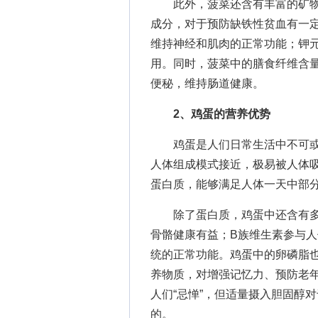
此外，菠菜还含有丰富的矿物
成分，对于预防缺铁性贫血有一
维持神经和肌肉的正常功能；钾
用。同时，菠菜中的膳食纤维含
便秘，维持肠道健康。
2、鸡蛋的营养优势
鸡蛋是人们日常生活中不可或
人体组成模式接近，极易被人体
蛋白质，能够满足人体一天中部
除了蛋白质，鸡蛋中还含有多种
骨骼健康有益；B族维生素参与
统的正常功能。鸡蛋中的卵磷脂
养物质，对增强记忆力、预防老
人们“忌惮”，但适量摄入胆固醇
的。