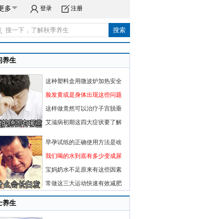
更多
登录
注册
闲养生
这种塑料盒用微波炉加热安全
脸发黄或是身体出现这些问题
这样做竟然可以治疗子宫脱垂
艾滋病初期这四大症状要了解
早孕试纸的正确使用方法是啥
我们喝的水到底有多少变成尿
宝妈奶水不足原来有这些因素
常做这三大运动快速有效减肥
士养生